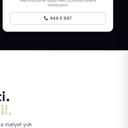
Sektörünüze en uygun web çözümünü birlikte
belirleyelim.
444 0 947
i.
il.
tra maliyet yok