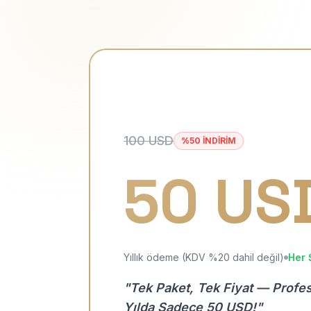
100 USD
%50 İNDİRİM
50 US
Yıllık ödeme (KDV %20 dahil değil)
Her 
"Tek Paket, Tek Fiyat — Profe
Yılda Sadece 50 USD!"