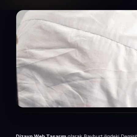
Dizayn Web Tasarım
olarak Bayburt ilindeki Demirö