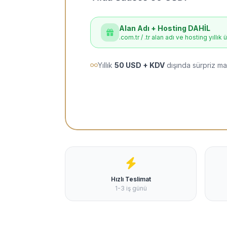
Alan Adı + Hosting DAHİL
.com.tr / .tr alan adı ve hosting yıllık 
Yıllık
50 USD + KDV
dışında sürpriz ma
Hızlı Teslimat
1-3 iş günü