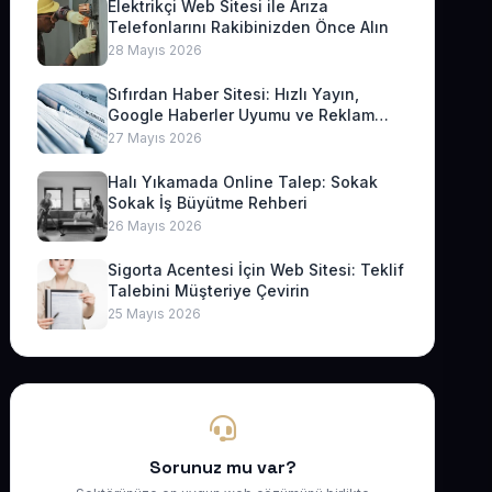
Elektrikçi Web Sitesi ile Arıza
Telefonlarını Rakibinizden Önce Alın
28 Mayıs 2026
Sıfırdan Haber Sitesi: Hızlı Yayın,
Google Haberler Uyumu ve Reklam
Geliri
27 Mayıs 2026
Halı Yıkamada Online Talep: Sokak
Sokak İş Büyütme Rehberi
26 Mayıs 2026
Sigorta Acentesi İçin Web Sitesi: Teklif
Talebini Müşteriye Çevirin
25 Mayıs 2026
Sorunuz mu var?