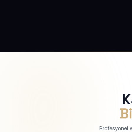
K
Bi
Profesyonel we