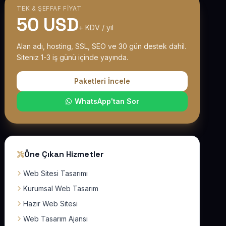
TEK & ŞEFFAF FIYAT
50 USD
+ KDV / yıl
Alan adı, hosting, SSL, SEO ve 30 gün destek dahil.
Siteniz 1-3 iş günü içinde yayında.
Paketleri İncele
WhatsApp'tan Sor
Öne Çıkan Hizmetler
Web Sitesi Tasarımı
Kurumsal Web Tasarım
Hazır Web Sitesi
Web Tasarım Ajansı