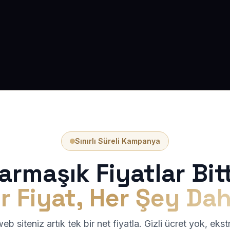
Sınırlı Süreli Kampanya
armaşık Fiyatlar Bitt
r Fiyat, Her Şey Dah
b siteniz artık tek bir net fiyatla. Gizli ücret yok, eks