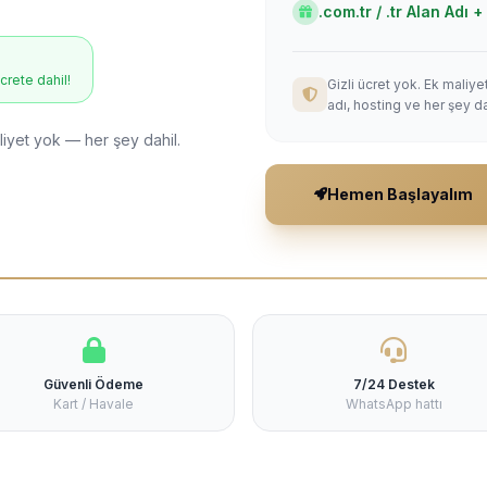
.com.tr / .tr Alan Adı
ücrete dahil!
Gizli ücret yok. Ek maliy
adı, hosting ve her şey da
liyet yok — her şey dahil.
Hemen Başlayalım
Güvenli Ödeme
7/24 Destek
Kart / Havale
WhatsApp hattı