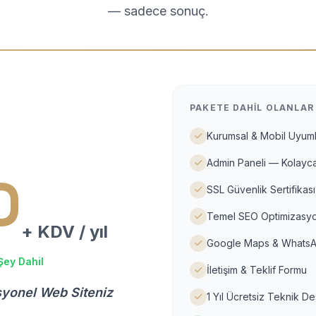
— sadece sonuç.
PAKETE DAHIL OLANLAR
Kurumsal & Mobil Uyuml
Admin Paneli — Kolayca
D
SSL Güvenlik Sertifikası
Temel SEO Optimizasyo
+ KDV / yıl
Google Maps & WhatsA
Şey Dahil
İletişim & Teklif Formu
syonel Web Siteniz
1 Yıl Ücretsiz Teknik D