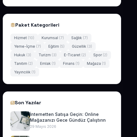
Paket Kategorileri
Hizmet
(10)
Kurumsal
(7)
Sağlık
(7)
Yeme-İçme
(7)
Eğitim
(5)
Güzellik
(3)
Hukuk
(3)
Turizm
(3)
E-Ticaret
(2)
Spor
(2)
Tanıtım
(2)
Emlak
(1)
Finans
(1)
Mağaza
(1)
Yayıncılık
(1)
Son Yazılar
İnternetten Satışa Geçin: Online
Mağazanızı Gece Gündüz Çalıştırın
29 Mayıs 2026