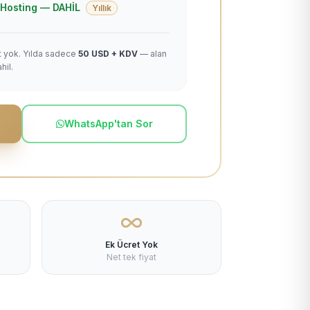
 + Hosting — DAHİL
Yıllık
et yok. Yılda sadece
50 USD + KDV
— alan
hil.
WhatsApp'tan Sor
Ek Ücret Yok
Net tek fiyat