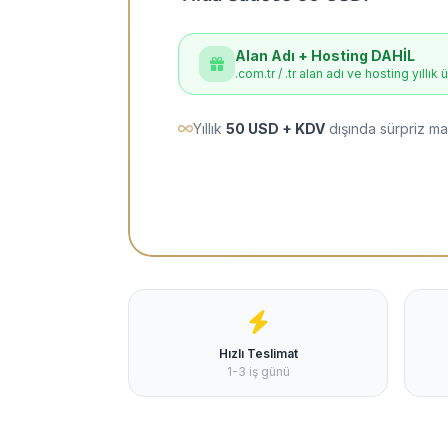
Alan Adı + Hosting DAHİL
.com.tr / .tr alan adı ve hosting yıllık 
Yıllık
50 USD + KDV
dışında sürpriz ma
Hızlı Teslimat
1-3 iş günü