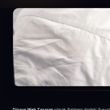
Dizayn Web Tasarım
olarak Balıkesir ilindeki Susur