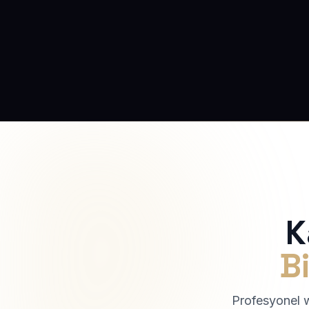
K
Bi
Profesyonel we