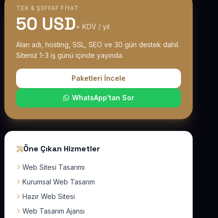
TEK & ŞEFFAF FIYAT
50 USD
+ KDV / yıl
Alan adı, hosting, SSL, SEO ve 30 gün destek dahil.
Siteniz 1-3 iş günü içinde yayında.
Paketleri İncele
WhatsApp'tan Sor
Öne Çıkan Hizmetler
Web Sitesi Tasarımı
Kurumsal Web Tasarım
Hazır Web Sitesi
Web Tasarım Ajansı