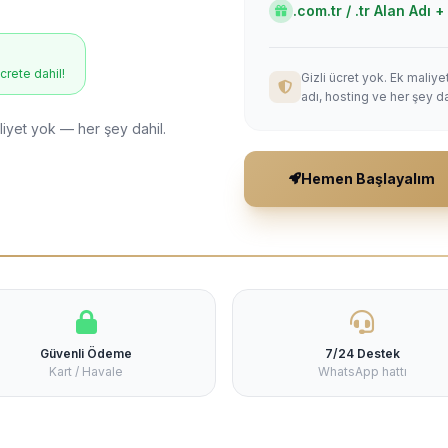
.com.tr / .tr Alan Adı
ücrete dahil!
Gizli ücret yok. Ek maliy
adı, hosting ve her şey da
liyet yok — her şey dahil.
Hemen Başlayalım
Güvenli Ödeme
7/24 Destek
Kart / Havale
WhatsApp hattı