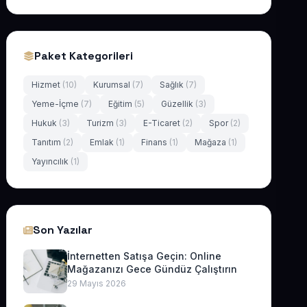
Paket Kategorileri
Hizmet
(10)
Kurumsal
(7)
Sağlık
(7)
Yeme-İçme
(7)
Eğitim
(5)
Güzellik
(3)
Hukuk
(3)
Turizm
(3)
E-Ticaret
(2)
Spor
(2)
Tanıtım
(2)
Emlak
(1)
Finans
(1)
Mağaza
(1)
Yayıncılık
(1)
Son Yazılar
İnternetten Satışa Geçin: Online
Mağazanızı Gece Gündüz Çalıştırın
29 Mayıs 2026