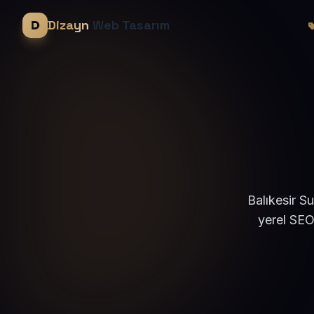
Dizayn
Web Tasarım
Balıkesir S
yerel SEO