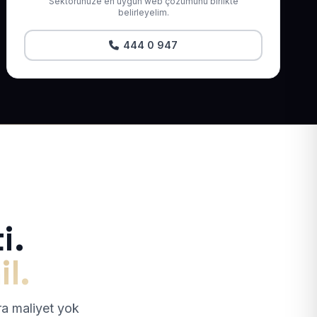
Sektörünüze en uygun web çözümünü birlikte
belirleyelim.
444 0 947
i.
il.
tra maliyet yok