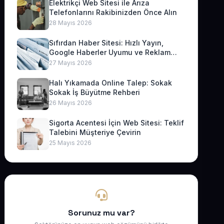
Elektrikçi Web Sitesi ile Arıza
Telefonlarını Rakibinizden Önce Alın
28 Mayıs 2026
Sıfırdan Haber Sitesi: Hızlı Yayın,
Google Haberler Uyumu ve Reklam
Geliri
27 Mayıs 2026
Halı Yıkamada Online Talep: Sokak
Sokak İş Büyütme Rehberi
26 Mayıs 2026
Sigorta Acentesi İçin Web Sitesi: Teklif
Talebini Müşteriye Çevirin
25 Mayıs 2026
Sorunuz mu var?