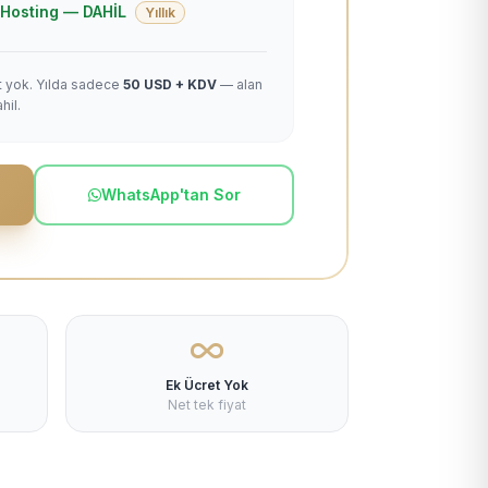
 + Hosting — DAHİL
Yıllık
et yok. Yılda sadece
50 USD + KDV
— alan
hil.
WhatsApp'tan Sor
Ek Ücret Yok
Net tek fiyat