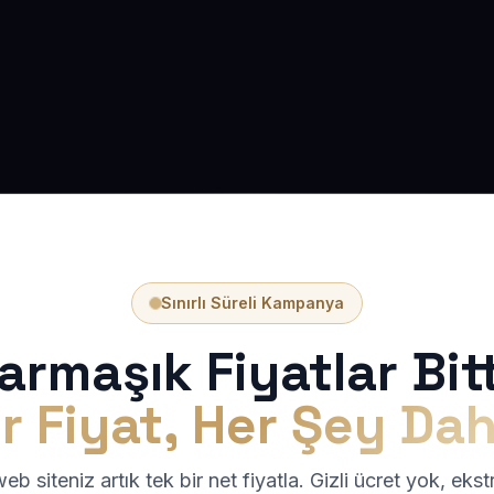
Sınırlı Süreli Kampanya
armaşık Fiyatlar Bitt
r Fiyat, Her Şey Dah
b siteniz artık tek bir net fiyatla. Gizli ücret yok, eks