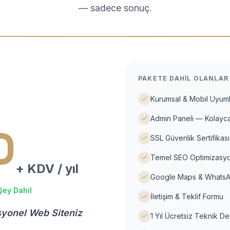
— sadece sonuç.
PAKETE DAHIL OLANLAR
Kurumsal & Mobil Uyuml
Admin Paneli — Kolayca
D
SSL Güvenlik Sertifikası
Temel SEO Optimizasyo
+ KDV / yıl
Google Maps & WhatsA
Şey Dahil
İletişim & Teklif Formu
syonel Web Siteniz
1 Yıl Ücretsiz Teknik D