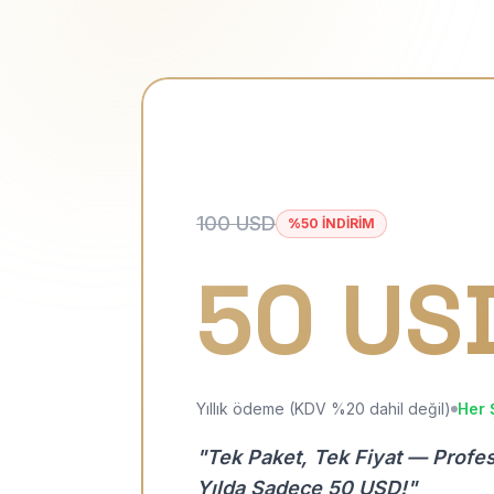
100 USD
%50 İNDİRİM
50 US
Yıllık ödeme (KDV %20 dahil değil)
Her 
"Tek Paket, Tek Fiyat — Profe
Yılda Sadece 50 USD!"