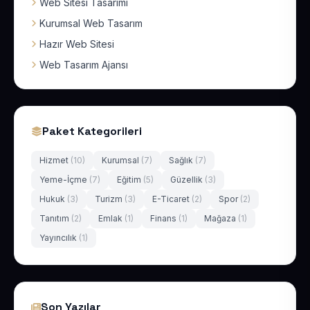
Web Sitesi Tasarımı
Kurumsal Web Tasarım
Hazır Web Sitesi
Web Tasarım Ajansı
Paket Kategorileri
Hizmet
(10)
Kurumsal
(7)
Sağlık
(7)
Yeme-İçme
(7)
Eğitim
(5)
Güzellik
(3)
Hukuk
(3)
Turizm
(3)
E-Ticaret
(2)
Spor
(2)
Tanıtım
(2)
Emlak
(1)
Finans
(1)
Mağaza
(1)
Yayıncılık
(1)
Son Yazılar