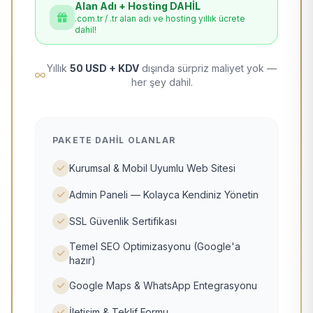
Alan Adı + Hosting DAHİL
.com.tr / .tr alan adı ve hosting yıllık ücrete
dahil!
Yıllık
50 USD + KDV
dışında sürpriz maliyet yok —
her şey dahil.
PAKETE DAHIL OLANLAR
Kurumsal & Mobil Uyumlu Web Sitesi
Admin Paneli — Kolayca Kendiniz Yönetin
SSL Güvenlik Sertifikası
Temel SEO Optimizasyonu (Google'a
hazır)
Google Maps & WhatsApp Entegrasyonu
İletişim & Teklif Formu