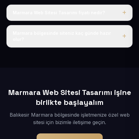
Marmara Web Sitesi Tasarımı fiyatı nedir?
Tek fiyat uygulanır: yıllık 50 USD + KDV. Bu bedele alan
adı, hosting, SSL ve temel SEO da dahildir.
Marmara bölgesinde siteniz kaç günde hazır
olur?
İçerikleriniz elimize geçtikten sonra siteniz 1-3 iş günü
içerisinde yayına alınır.
Marmara Web Sitesi Tasarımı işine
birlikte başlayalım
Balıkesir Marmara bölgesinde işletmenize özel web
sitesi için bizimle iletişime geçin.