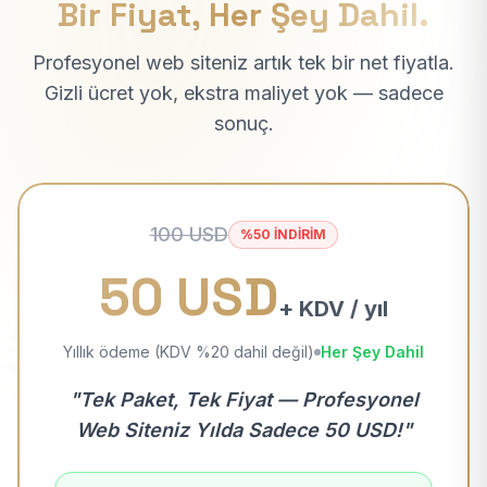
Bir Fiyat, Her Şey Dahil.
Profesyonel web siteniz artık tek bir net fiyatla.
Gizli ücret yok, ekstra maliyet yok — sadece
sonuç.
100 USD
%50 İNDİRİM
50 USD
+ KDV / yıl
Yıllık ödeme (KDV %20 dahil değil)
Her Şey Dahil
"Tek Paket, Tek Fiyat — Profesyonel
Web Siteniz Yılda Sadece 50 USD!"