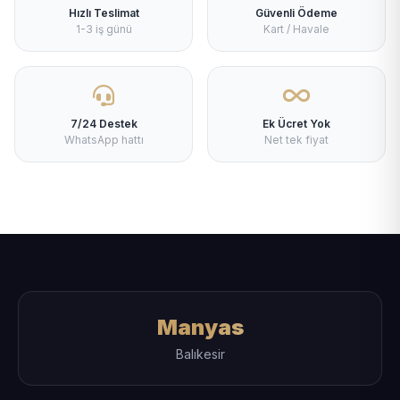
Hızlı Teslimat
Güvenli Ödeme
1-3 iş günü
Kart / Havale
7/24 Destek
Ek Ücret Yok
WhatsApp hattı
Net tek fiyat
Manyas
Balıkesir