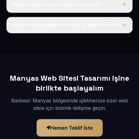
Manyas Web Sitesi Tasarımı fiyatı nedir?
Tek fiyat uygulanır: yıllık 50 USD + KDV. Bu bedele alan
adı, hosting, SSL ve temel SEO da dahildir.
Manyas bölgesinde siteniz kaç günde hazır olur?
İçerikleriniz elimize geçtikten sonra siteniz 1-3 iş günü
içerisinde yayına alınır.
Manyas Web Sitesi Tasarımı işine
birlikte başlayalım
Balıkesir Manyas bölgesinde işletmenize özel web
sitesi için bizimle iletişime geçin.
Hemen Teklif İste