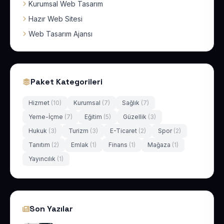
Kurumsal Web Tasarım
Hazır Web Sitesi
Web Tasarım Ajansı
Paket Kategorileri
Hizmet
(10)
Kurumsal
(7)
Sağlık
(7)
Yeme-İçme
(7)
Eğitim
(5)
Güzellik
(3)
Hukuk
(3)
Turizm
(3)
E-Ticaret
(2)
Spor
(2)
Tanıtım
(2)
Emlak
(1)
Finans
(1)
Mağaza
(1)
Yayıncılık
(1)
Son Yazılar