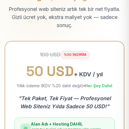
Profesyonel web siteniz artık tek bir net fiyatla.
Gizli ücret yok, ekstra maliyet yok — sadece
sonuç.
100 USD
%50 İNDİRİM
50 USD
+ KDV / yıl
Yıllık ödeme (KDV %20 dahil değil)
Her Şey Dahil
"Tek Paket, Tek Fiyat — Profesyonel
Web Siteniz Yılda Sadece 50 USD!"
Alan Adı + Hosting DAHİL