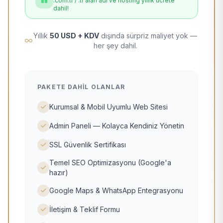
.com.tr / .tr alan adı ve hosting yıllık ücrete
dahil!
Yıllık
50 USD + KDV
dışında sürpriz maliyet yok —
her şey dahil.
PAKETE DAHIL OLANLAR
Kurumsal & Mobil Uyumlu Web Sitesi
Admin Paneli — Kolayca Kendiniz Yönetin
SSL Güvenlik Sertifikası
Temel SEO Optimizasyonu (Google'a
hazır)
Google Maps & WhatsApp Entegrasyonu
İletişim & Teklif Formu