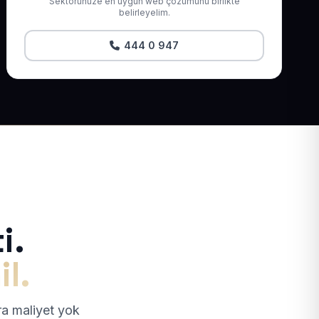
Sektörünüze en uygun web çözümünü birlikte
belirleyelim.
444 0 947
i.
il.
tra maliyet yok