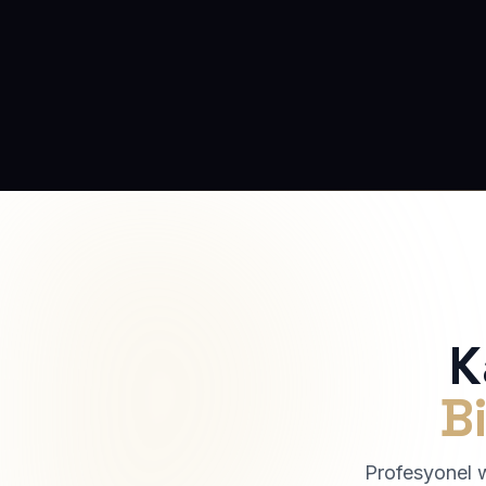
K
Bi
Profesyonel we