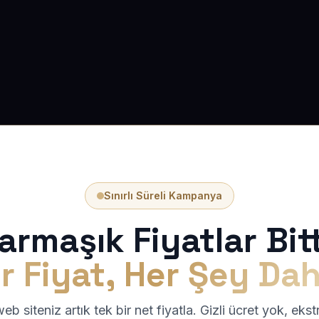
Sınırlı Süreli Kampanya
armaşık Fiyatlar Bitt
r Fiyat, Her Şey Dah
b siteniz artık tek bir net fiyatla. Gizli ücret yok, eks