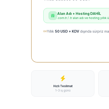
Alan Adı + Hosting DAHİL
.com.tr / .tr alan adı ve hosting yıllık 
Yıllık
50 USD + KDV
dışında sürpriz ma
Hızlı Teslimat
1-3 iş günü