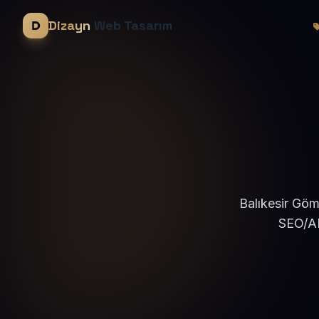
Dizayn
Web Tasarım
Balıkesir Göm
SEO/AE