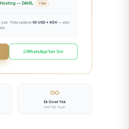
 + Hosting — DAHİL
Yıllık
et yok. Yılda sadece
50 USD + KDV
— alan
hil.
WhatsApp'tan Sor
Ek Ücret Yok
Net tek fiyat