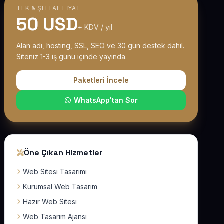
TEK & ŞEFFAF FIYAT
50 USD
+ KDV / yıl
Alan adı, hosting, SSL, SEO ve 30 gün destek dahil.
Siteniz 1-3 iş günü içinde yayında.
Paketleri İncele
WhatsApp'tan Sor
Öne Çıkan Hizmetler
Web Sitesi Tasarımı
Kurumsal Web Tasarım
Hazır Web Sitesi
Web Tasarım Ajansı