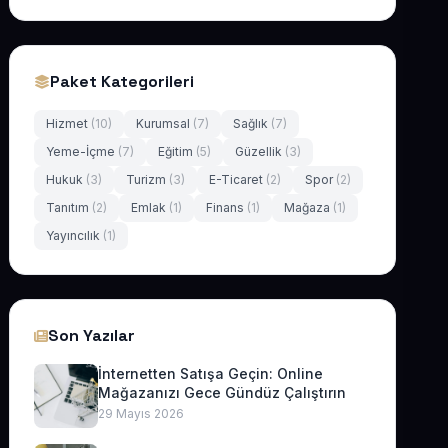
Paket Kategorileri
Hizmet
(10)
Kurumsal
(7)
Sağlık
(7)
Yeme-İçme
(7)
Eğitim
(5)
Güzellik
(3)
Hukuk
(3)
Turizm
(3)
E-Ticaret
(2)
Spor
(2)
Tanıtım
(2)
Emlak
(1)
Finans
(1)
Mağaza
(1)
Yayıncılık
(1)
Son Yazılar
İnternetten Satışa Geçin: Online
Mağazanızı Gece Gündüz Çalıştırın
29 Mayıs 2026