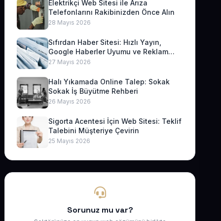
Elektrikçi Web Sitesi ile Arıza
Telefonlarını Rakibinizden Önce Alın
28 Mayıs 2026
Sıfırdan Haber Sitesi: Hızlı Yayın,
Google Haberler Uyumu ve Reklam
Geliri
27 Mayıs 2026
Halı Yıkamada Online Talep: Sokak
Sokak İş Büyütme Rehberi
26 Mayıs 2026
Sigorta Acentesi İçin Web Sitesi: Teklif
Talebini Müşteriye Çevirin
25 Mayıs 2026
Sorunuz mu var?