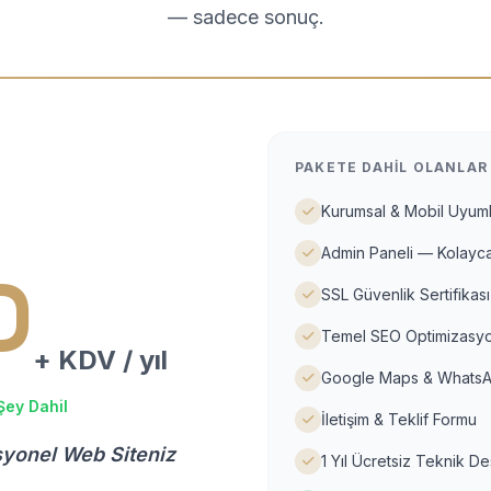
— sadece sonuç.
PAKETE DAHIL OLANLAR
Kurumsal & Mobil Uyuml
Admin Paneli — Kolayca
D
SSL Güvenlik Sertifikası
Temel SEO Optimizasyo
+ KDV / yıl
Google Maps & WhatsA
Şey Dahil
İletişim & Teklif Formu
syonel Web Siteniz
1 Yıl Ücretsiz Teknik D