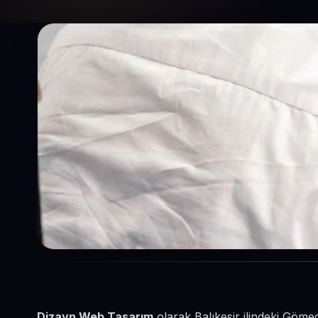
Dizayn Web Tasarım
olarak Balıkesir ilindeki Gömeç