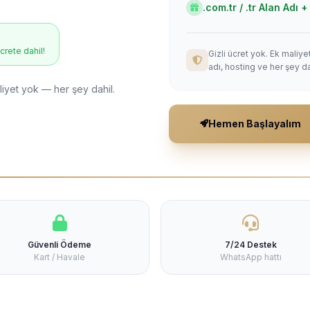
.com.tr / .tr Alan Adı
ücrete dahil!
Gizli ücret yok. Ek maliy
adı, hosting ve her şey da
liyet yok — her şey dahil.
Hemen Başlayalım
Güvenli Ödeme
7/24 Destek
Kart / Havale
WhatsApp hattı