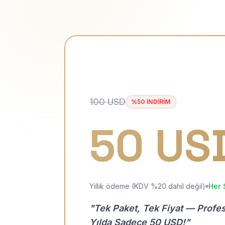
100 USD
%50 İNDİRİM
50 US
Yıllık ödeme (KDV %20 dahil değil)
Her 
"Tek Paket, Tek Fiyat — Profe
Yılda Sadece 50 USD!"