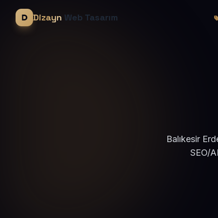
Dizayn
Web Tasarım
Balıkesir Erd
SEO/AE