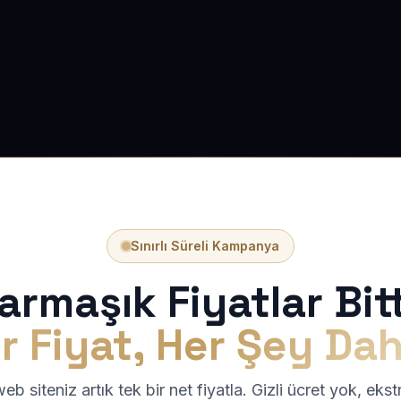
Sınırlı Süreli Kampanya
armaşık Fiyatlar Bitt
r Fiyat, Her Şey Dah
b siteniz artık tek bir net fiyatla. Gizli ücret yok, eks