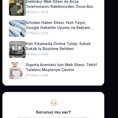
Elektrikçi Web Sitesi ile Arıza
Telefonlarını Rakibinizden Önce Alın
28 Mayıs 2026
Sıfırdan Haber Sitesi: Hızlı Yayın,
Google Haberler Uyumu ve Reklam
Geliri
27 Mayıs 2026
Halı Yıkamada Online Talep: Sokak
Sokak İş Büyütme Rehberi
26 Mayıs 2026
Sigorta Acentesi İçin Web Sitesi: Teklif
Talebini Müşteriye Çevirin
25 Mayıs 2026
Sorunuz mu var?