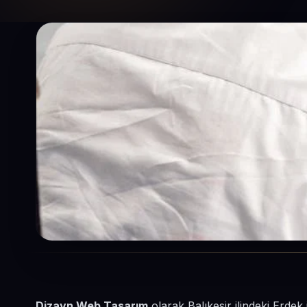
Dizayn Web Tasarım
olarak Balıkesir ilindeki Erdek