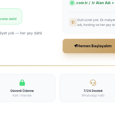
.com.tr / .tr Alan Adı
ücrete dahil!
Gizli ücret yok. Ek maliy
adı, hosting ve her şey da
liyet yok — her şey dahil.
Hemen Başlayalım
Güvenli Ödeme
7/24 Destek
Kart / Havale
WhatsApp hattı