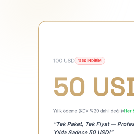
100 USD
%50 İNDİRİM
50 US
Yıllık ödeme (KDV %20 dahil değil)
Her 
"Tek Paket, Tek Fiyat — Profe
Yılda Sadece 50 USD!"