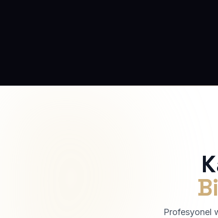
K
Bi
Profesyonel we