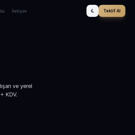
Teklif Al
da
İletişim
lışan ve yerel
 + KDV.