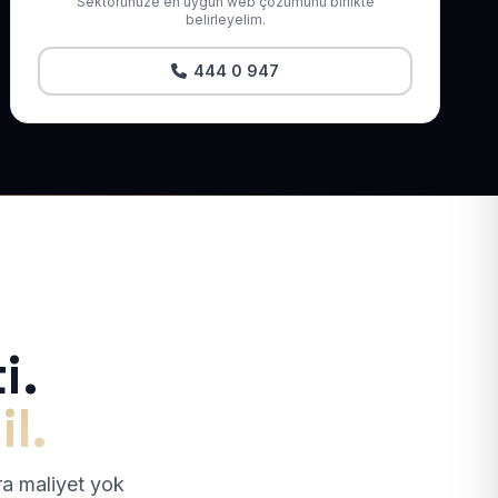
Sektörünüze en uygun web çözümünü birlikte
belirleyelim.
444 0 947
i.
il.
tra maliyet yok