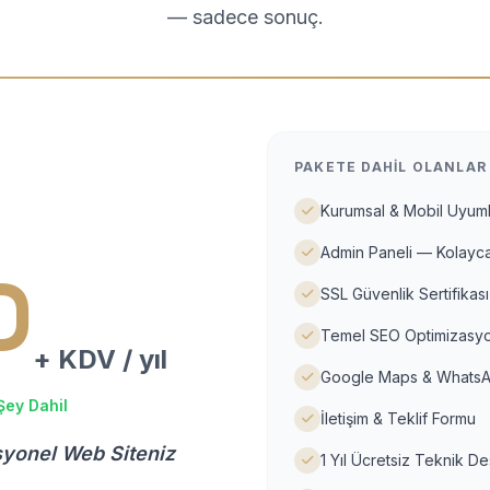
— sadece sonuç.
PAKETE DAHIL OLANLAR
Kurumsal & Mobil Uyuml
Admin Paneli — Kolayca
D
SSL Güvenlik Sertifikası
Temel SEO Optimizasyo
+ KDV / yıl
Google Maps & WhatsA
Şey Dahil
İletişim & Teklif Formu
syonel Web Siteniz
1 Yıl Ücretsiz Teknik D