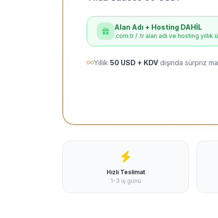
Alan Adı + Hosting DAHİL
.com.tr / .tr alan adı ve hosting yıllık 
Yıllık
50 USD + KDV
dışında sürpriz ma
Hızlı Teslimat
1-3 iş günü