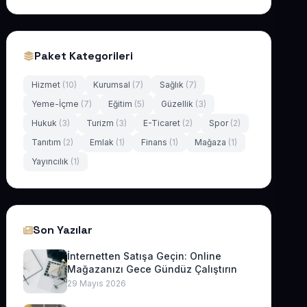
Paket Kategorileri
Hizmet
(10)
Kurumsal
(7)
Sağlık
(7)
Yeme-İçme
(7)
Eğitim
(5)
Güzellik
(3)
Hukuk
(3)
Turizm
(3)
E-Ticaret
(2)
Spor
(2)
Tanıtım
(2)
Emlak
(1)
Finans
(1)
Mağaza
(1)
Yayıncılık
(1)
Son Yazılar
İnternetten Satışa Geçin: Online
Mağazanızı Gece Gündüz Çalıştırın
29 Mayıs 2026