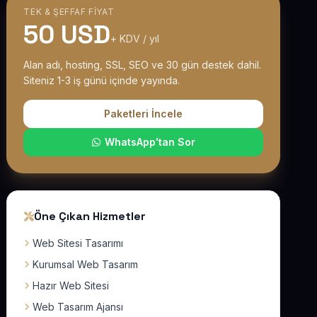
TEK & ŞEFFAF FIYAT
50 USD
+ KDV / yıl
Alan adı, hosting, SSL, SEO ve 30 gün destek dahil.
Siteniz 1-3 iş günü içinde yayında.
Paketleri İncele
WhatsApp'tan Sor
Öne Çıkan Hizmetler
Web Sitesi Tasarımı
Kurumsal Web Tasarım
Hazır Web Sitesi
Web Tasarım Ajansı