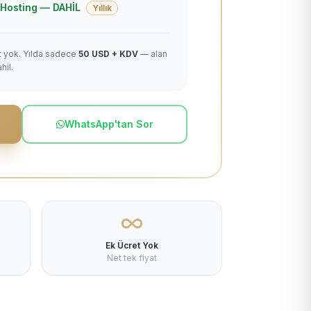
 + Hosting — DAHİL
Yıllık
et yok. Yılda sadece
50 USD + KDV
— alan
hil.
WhatsApp'tan Sor
Ek Ücret Yok
Net tek fiyat