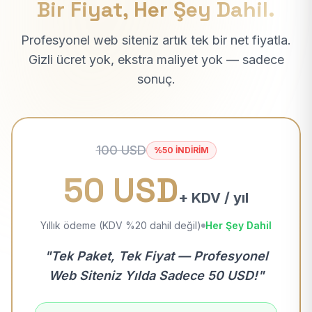
Bir Fiyat, Her Şey Dahil.
Profesyonel web siteniz artık tek bir net fiyatla.
Gizli ücret yok, ekstra maliyet yok — sadece
sonuç.
100 USD
%50 İNDİRİM
50 USD
+ KDV / yıl
Yıllık ödeme (KDV %20 dahil değil)
Her Şey Dahil
"Tek Paket, Tek Fiyat — Profesyonel
Web Siteniz Yılda Sadece 50 USD!"