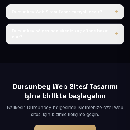
Dursunbey Web Sitesi Tasarımı fiyatı nedir?
Tek fiyat uygulanır: yıllık 50 USD + KDV. Bu bedele alan
adı, hosting, SSL ve temel SEO da dahildir.
Dursunbey bölgesinde siteniz kaç günde hazır
olur?
İçerikleriniz elimize geçtikten sonra siteniz 1-3 iş günü
içerisinde yayına alınır.
Dursunbey Web Sitesi Tasarımı
işine birlikte başlayalım
Balıkesir Dursunbey bölgesinde işletmenize özel web
sitesi için bizimle iletişime geçin.