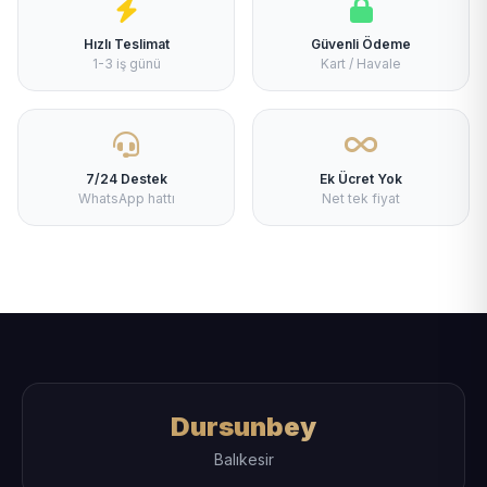
Hızlı Teslimat
Güvenli Ödeme
1-3 iş günü
Kart / Havale
7/24 Destek
Ek Ücret Yok
WhatsApp hattı
Net tek fiyat
Dursunbey
Balıkesir