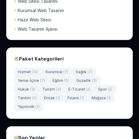
Web Sitesi Tasarımı
Kurumsal Web Tasarım
Hazır Web Sitesi
Web Tasarım Ajansı
Paket Kategorileri
Hizmet
(10)
Kurumsal
(7)
Sağlık
(7)
Yeme-İçme
(7)
Eğitim
(5)
Güzellik
(3)
Hukuk
(3)
Turizm
(3)
E-Ticaret
(2)
Spor
(2)
Tanıtım
(2)
Emlak
(1)
Finans
(1)
Mağaza
(1)
Yayıncılık
(1)
Son Yazılar