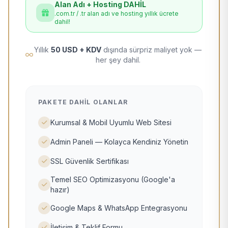
Alan Adı + Hosting DAHİL
.com.tr / .tr alan adı ve hosting yıllık ücrete
dahil!
Yıllık
50 USD + KDV
dışında sürpriz maliyet yok —
her şey dahil.
PAKETE DAHIL OLANLAR
Kurumsal & Mobil Uyumlu Web Sitesi
Admin Paneli — Kolayca Kendiniz Yönetin
SSL Güvenlik Sertifikası
Temel SEO Optimizasyonu (Google'a
hazır)
Google Maps & WhatsApp Entegrasyonu
İletişim & Teklif Formu