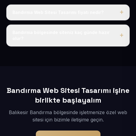
Bandırma Web Sitesi Tasarımı fiyatı nedir?
Tek fiyat uygulanır: yıllık 50 USD + KDV. Bu bedele alan
adı, hosting, SSL ve temel SEO da dahildir.
Bandırma bölgesinde siteniz kaç günde hazır
olur?
İçerikleriniz elimize geçtikten sonra siteniz 1-3 iş günü
içerisinde yayına alınır.
Bandırma Web Sitesi Tasarımı işine
birlikte başlayalım
Balıkesir Bandırma bölgesinde işletmenize özel web
sitesi için bizimle iletişime geçin.