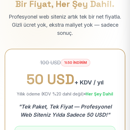
Bir Fiyat, Her Şey Dahil.
Profesyonel web siteniz artık tek bir net fiyatla.
Gizli ücret yok, ekstra maliyet yok — sadece
sonuç.
100 USD
%50 İNDİRİM
50 USD
+ KDV / yıl
Yıllık ödeme (KDV %20 dahil değil)
Her Şey Dahil
"Tek Paket, Tek Fiyat — Profesyonel
Web Siteniz Yılda Sadece 50 USD!"