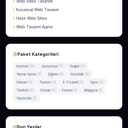
Web Sitesi Tasarımı
Kurumsal Web Tasarım
Hazır Web Sitesi
Web Tasarım Ajansı
Paket Kategorileri
Hizmet
(10)
Kurumsal
(7)
Sağlık
(7)
Yeme-İçme
(7)
Eğitim
(5)
Güzellik
(3)
Hukuk
(3)
Turizm
(3)
E-Ticaret
(2)
Spor
(2)
Tanıtım
(2)
Emlak
(1)
Finans
(1)
Mağaza
(1)
Yayıncılık
(1)
Son Yazılar