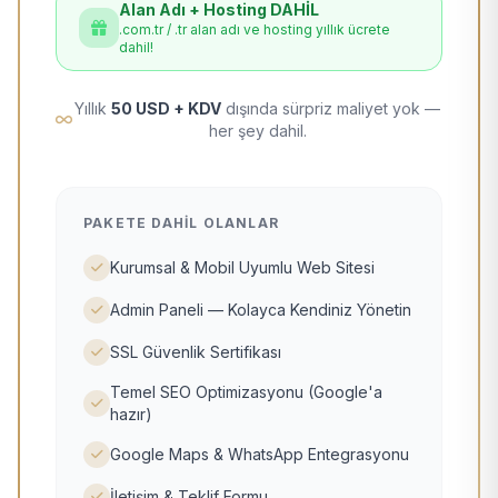
Alan Adı + Hosting DAHİL
.com.tr / .tr alan adı ve hosting yıllık ücrete
dahil!
Yıllık
50 USD + KDV
dışında sürpriz maliyet yok —
her şey dahil.
PAKETE DAHIL OLANLAR
Kurumsal & Mobil Uyumlu Web Sitesi
Admin Paneli — Kolayca Kendiniz Yönetin
SSL Güvenlik Sertifikası
Temel SEO Optimizasyonu (Google'a
hazır)
Google Maps & WhatsApp Entegrasyonu
İletişim & Teklif Formu