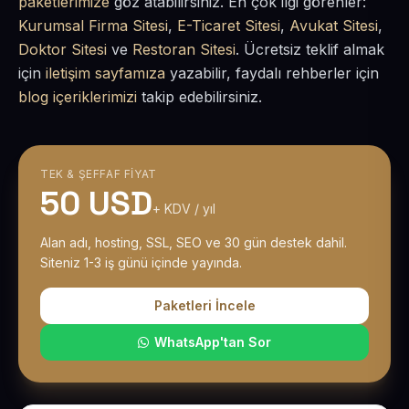
paketlerimize
göz atabilirsiniz. En çok ilgi görenler:
Kurumsal Firma Sitesi
,
E-Ticaret Sitesi
,
Avukat Sitesi
,
Doktor Sitesi
ve
Restoran Sitesi
. Ücretsiz teklif almak
için
iletişim sayfamıza
yazabilir, faydalı rehberler için
blog içeriklerimizi
takip edebilirsiniz.
TEK & ŞEFFAF FIYAT
50 USD
+ KDV / yıl
Alan adı, hosting, SSL, SEO ve 30 gün destek dahil.
Siteniz 1-3 iş günü içinde yayında.
Paketleri İncele
WhatsApp'tan Sor