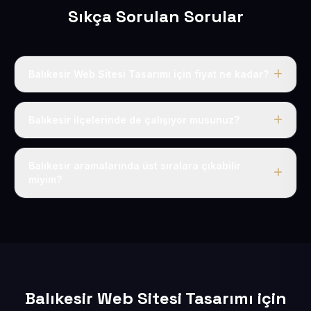
Sıkça Sorulan Sorular
Balıkesir Web Sitesi Tasarımı için fiyat ne kadar?
Balıkesir dahil Türkiye’nin her yerinde geçerli yıllık tek
fiyatımız 50 USD + KDV’dir. Alan adı, hosting, SSL ve
Balıkesir ilçelerinde de çalışıyor musunuz?
temel SEO bu fiyatın içindedir.
Elbette; Balıkesir iline bağlı bütün ilçelere uzaktan ve
eksiksiz şekilde hizmet sunuyoruz.
Balıkesir aramalarında üst sıralara çıkabilir
miyim?
Sitenizi Balıkesir odaklı yerel SEO ve AEO içerikleriyle
kuruyoruz; böylece bölgesel aramalarda daha kolay
bulunur hale gelirsiniz.
Balıkesir Web Sitesi Tasarımı için