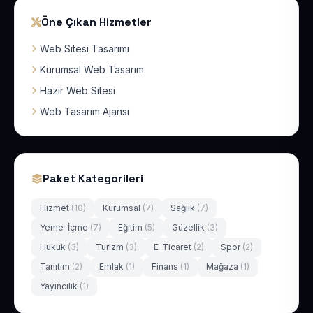
Öne Çıkan Hizmetler
Web Sitesi Tasarımı
Kurumsal Web Tasarım
Hazır Web Sitesi
Web Tasarım Ajansı
Paket Kategorileri
Hizmet
(10)
Kurumsal
(7)
Sağlık
(7)
Yeme-İçme
(7)
Eğitim
(5)
Güzellik
(3)
Hukuk
(3)
Turizm
(3)
E-Ticaret
(2)
Spor
(2)
Tanıtım
(2)
Emlak
(1)
Finans
(1)
Mağaza
(1)
Yayıncılık
(1)