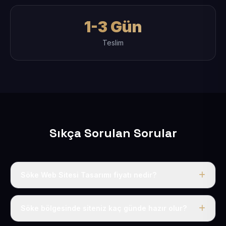
1-3 Gün
Teslim
Sıkça Sorulan Sorular
Söke Web Sitesi Tasarımı fiyatı nedir?
Tek fiyat uygulanır: yıllık 50 USD + KDV. Bu bedele alan
adı, hosting, SSL ve temel SEO da dahildir.
Söke bölgesinde siteniz kaç günde hazır olur?