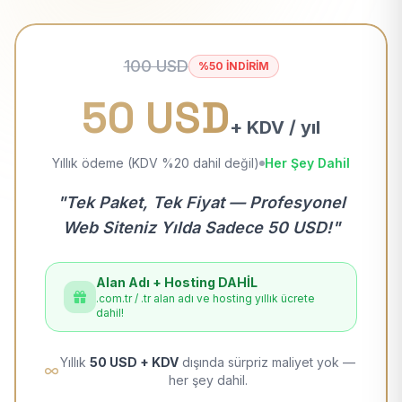
100 USD
%50 İNDİRİM
50 USD
+ KDV / yıl
Yıllık ödeme (KDV %20 dahil değil)
Her Şey Dahil
"Tek Paket, Tek Fiyat — Profesyonel
Web Siteniz Yılda Sadece 50 USD!"
Alan Adı + Hosting DAHİL
.com.tr / .tr alan adı ve hosting yıllık ücrete
dahil!
Yıllık
50 USD + KDV
dışında sürpriz maliyet yok —
her şey dahil.