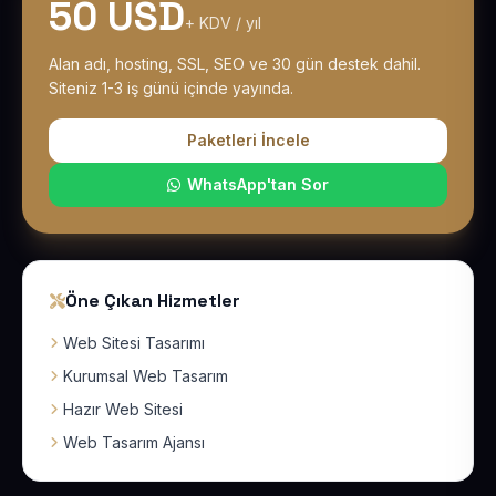
50 USD
+ KDV / yıl
Alan adı, hosting, SSL, SEO ve 30 gün destek dahil.
Siteniz 1-3 iş günü içinde yayında.
Paketleri İncele
WhatsApp'tan Sor
Öne Çıkan Hizmetler
Web Sitesi Tasarımı
Kurumsal Web Tasarım
Hazır Web Sitesi
Web Tasarım Ajansı