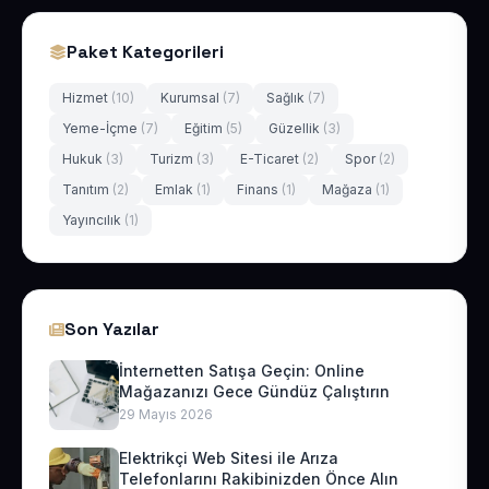
Paket Kategorileri
Hizmet
(10)
Kurumsal
(7)
Sağlık
(7)
Yeme-İçme
(7)
Eğitim
(5)
Güzellik
(3)
Hukuk
(3)
Turizm
(3)
E-Ticaret
(2)
Spor
(2)
Tanıtım
(2)
Emlak
(1)
Finans
(1)
Mağaza
(1)
Yayıncılık
(1)
Son Yazılar
İnternetten Satışa Geçin: Online
Mağazanızı Gece Gündüz Çalıştırın
29 Mayıs 2026
Elektrikçi Web Sitesi ile Arıza
Telefonlarını Rakibinizden Önce Alın