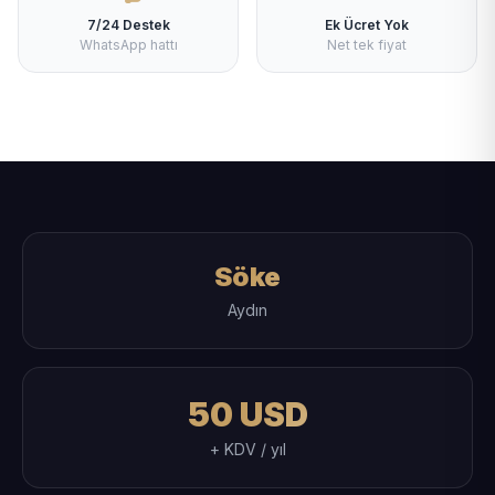
7/24 Destek
Ek Ücret Yok
WhatsApp hattı
Net tek fiyat
Söke
Aydın
50 USD
+ KDV / yıl