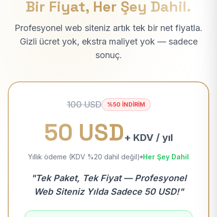
Bir Fiyat, Her Şey Dahil.
Profesyonel web siteniz artık tek bir net fiyatla.
Gizli ücret yok, ekstra maliyet yok — sadece
sonuç.
100 USD
%50 İNDİRİM
50 USD
+ KDV / yıl
Yıllık ödeme (KDV %20 dahil değil)
Her Şey Dahil
"Tek Paket, Tek Fiyat — Profesyonel
Web Siteniz Yılda Sadece 50 USD!"