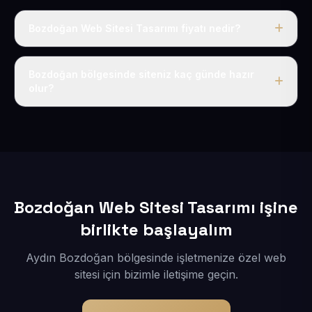
Bozdoğan Web Sitesi Tasarımı fiyatı nedir?
Tek fiyat uygulanır: yıllık 50 USD + KDV. Bu bedele alan
adı, hosting, SSL ve temel SEO da dahildir.
Bozdoğan bölgesinde siteniz kaç günde hazır
olur?
İçerikleriniz elimize geçtikten sonra siteniz 1-3 iş günü
içerisinde yayına alınır.
Bozdoğan Web Sitesi Tasarımı işine
birlikte başlayalım
Aydın Bozdoğan bölgesinde işletmenize özel web
sitesi için bizimle iletişime geçin.