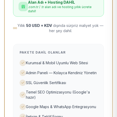
Alan Adı + Hosting DAHİL
.com.tr / .tr alan adı ve hosting yıllık ücrete
dahil!
Yıllık
50 USD + KDV
dışında sürpriz maliyet yok —
her şey dahil.
PAKETE DAHIL OLANLAR
Kurumsal & Mobil Uyumlu Web Sitesi
Admin Paneli — Kolayca Kendiniz Yönetin
SSL Güvenlik Sertifikası
Temel SEO Optimizasyonu (Google'a
hazır)
Google Maps & WhatsApp Entegrasyonu
İletişim & Teklif Formu