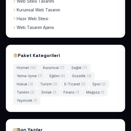
Web Sitesi Tasarımı
Kurumsal Web Tasarım
Hazır Web Sitesi
Web Tasarım Ajansı
Paket Kategorileri
Hizmet
(10)
Kurumsal
(7)
Sağlık
(7)
Yeme-İçme
(7)
Eğitim
(5)
Güzellik
(3)
Hukuk
(3)
Turizm
(3)
E-Ticaret
(2)
Spor
(2)
Tanıtım
(2)
Emlak
(1)
Finans
(1)
Mağaza
(1)
Yayıncılık
(1)
Son Yazılar