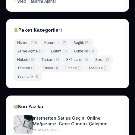
Web Tasarım Ajansı
Paket Kategorileri
Hizmet
(10)
Kurumsal
(7)
Sağlık
(7)
Yeme-İçme
(7)
Eğitim
(5)
Güzellik
(3)
Hukuk
(3)
Turizm
(3)
E-Ticaret
(2)
Spor
(2)
Tanıtım
(2)
Emlak
(1)
Finans
(1)
Mağaza
(1)
Yayıncılık
(1)
Son Yazılar
İnternetten Satışa Geçin: Online
Mağazanızı Gece Gündüz Çalıştırın
29 Mayıs 2026