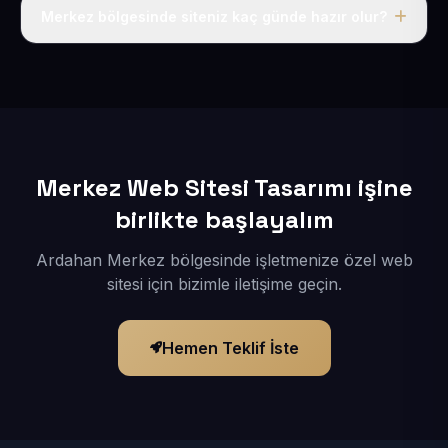
adı, hosting, SSL ve temel SEO da dahildir.
Merkez bölgesinde siteniz kaç günde hazır olur?
İçerikleriniz elimize geçtikten sonra siteniz 1-3 iş günü
içerisinde yayına alınır.
Merkez Web Sitesi Tasarımı işine
birlikte başlayalım
Ardahan Merkez bölgesinde işletmenize özel web
sitesi için bizimle iletişime geçin.
Hemen Teklif İste