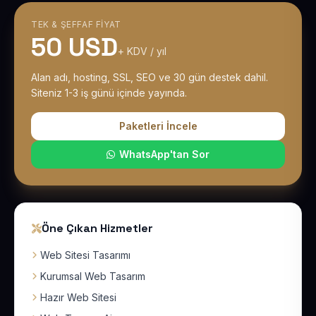
TEK & ŞEFFAF FIYAT
50 USD
+ KDV / yıl
Alan adı, hosting, SSL, SEO ve 30 gün destek dahil.
Siteniz 1-3 iş günü içinde yayında.
Paketleri İncele
WhatsApp'tan Sor
Öne Çıkan Hizmetler
Web Sitesi Tasarımı
Kurumsal Web Tasarım
Hazır Web Sitesi