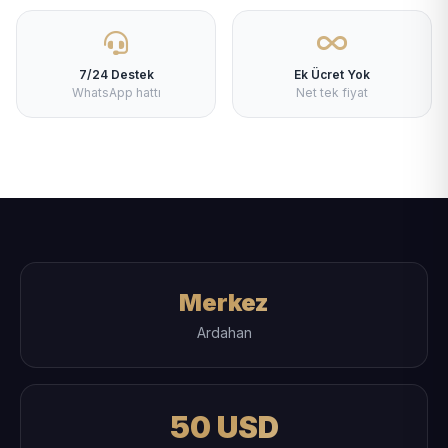
7/24 Destek
Ek Ücret Yok
WhatsApp hattı
Net tek fiyat
Merkez
Ardahan
50 USD