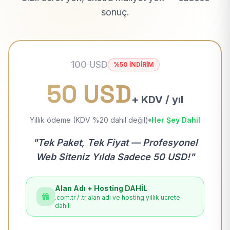
sonuç.
100 USD
%50 İNDİRİM
50 USD
+ KDV / yıl
Yıllık ödeme (KDV %20 dahil değil)
Her Şey Dahil
"Tek Paket, Tek Fiyat — Profesyonel
Web Siteniz Yılda Sadece 50 USD!"
Alan Adı + Hosting DAHİL
.com.tr / .tr alan adı ve hosting yıllık ücrete
dahil!