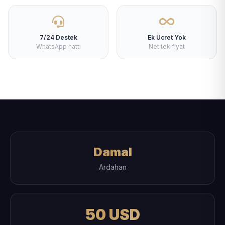
7/24 Destek
Ek Ücret Yok
WhatsApp hattı
Net tek fiyat
Damal
Ardahan
50 USD