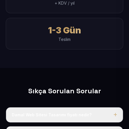
+ KDV / yıl
1-3 Gün
Teslim
Sıkça Sorulan Sorular
Damal Web Sitesi Tasarımı fiyatı nedir?
Tek fiyat uygulanır: yıllık 50 USD + KDV. Bu bedele alan