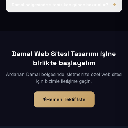
adı, hosting, SSL ve temel SEO da dahildir.
Damal bölgesinde siteniz kaç günde hazır olur?
İçerikleriniz elimize geçtikten sonra siteniz 1-3 iş günü
içerisinde yayına alınır.
Damal Web Sitesi Tasarımı işine
birlikte başlayalım
Ardahan Damal bölgesinde işletmenize özel web sitesi
için bizimle iletişime geçin.
Hemen Teklif İste