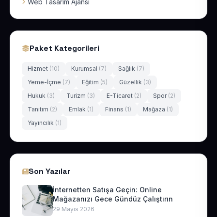
Web Tasarım Ajansı
Paket Kategorileri
Hizmet
(10)
Kurumsal
(7)
Sağlık
(7)
Yeme-İçme
(7)
Eğitim
(5)
Güzellik
(3)
Hukuk
(3)
Turizm
(3)
E-Ticaret
(2)
Spor
(2)
Tanıtım
(2)
Emlak
(1)
Finans
(1)
Mağaza
(1)
Yayıncılık
(1)
Son Yazılar
İnternetten Satışa Geçin: Online
Mağazanızı Gece Gündüz Çalıştırın
29 Mayıs 2026