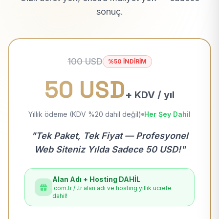
sonuç.
100 USD
%50 İNDİRİM
50 USD
+ KDV / yıl
Yıllık ödeme (KDV %20 dahil değil)
Her Şey Dahil
"Tek Paket, Tek Fiyat — Profesyonel
Web Siteniz Yılda Sadece 50 USD!"
Alan Adı + Hosting DAHİL
.com.tr / .tr alan adı ve hosting yıllık ücrete
dahil!