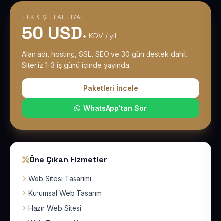
TEK & ŞEFFAF FIYAT
50 USD
+ KDV / yıl
Alan adı, hosting, SSL, SEO ve 30 gün destek dahil.
Siteniz 1-3 iş günü içinde yayında.
Paketleri İncele
WhatsApp'tan Sor
Öne Çıkan Hizmetler
Web Sitesi Tasarımı
Kurumsal Web Tasarım
Hazır Web Sitesi