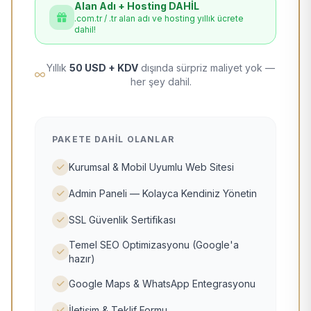
Alan Adı + Hosting DAHİL
.com.tr / .tr alan adı ve hosting yıllık ücrete
dahil!
Yıllık
50 USD + KDV
dışında sürpriz maliyet yok —
her şey dahil.
PAKETE DAHIL OLANLAR
Kurumsal & Mobil Uyumlu Web Sitesi
Admin Paneli — Kolayca Kendiniz Yönetin
SSL Güvenlik Sertifikası
Temel SEO Optimizasyonu (Google'a
hazır)
Google Maps & WhatsApp Entegrasyonu
İletişim & Teklif Formu