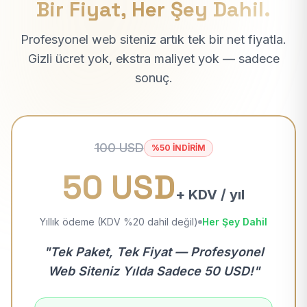
Bir Fiyat, Her Şey Dahil.
Profesyonel web siteniz artık tek bir net fiyatla.
Gizli ücret yok, ekstra maliyet yok — sadece
sonuç.
100 USD
%50 İNDİRİM
50 USD
+ KDV / yıl
Yıllık ödeme (KDV %20 dahil değil)
Her Şey Dahil
"Tek Paket, Tek Fiyat — Profesyonel
Web Siteniz Yılda Sadece 50 USD!"