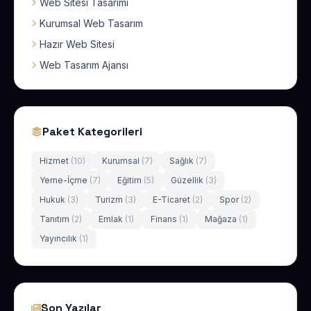
Web Sitesi Tasarımı
Kurumsal Web Tasarım
Hazır Web Sitesi
Web Tasarım Ajansı
Paket Kategorileri
Hizmet
(10)
Kurumsal
(7)
Sağlık
(7)
Yeme-İçme
(7)
Eğitim
(5)
Güzellik
(3)
Hukuk
(3)
Turizm
(3)
E-Ticaret
(2)
Spor
(2)
Tanıtım
(2)
Emlak
(1)
Finans
(1)
Mağaza
(1)
Yayıncılık
(1)
Son Yazılar