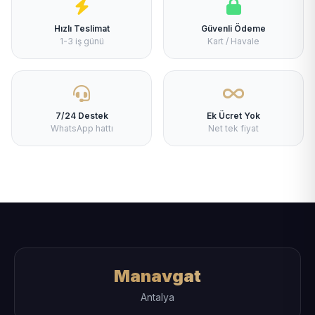
Hızlı Teslimat
Güvenli Ödeme
1-3 iş günü
Kart / Havale
7/24 Destek
Ek Ücret Yok
WhatsApp hattı
Net tek fiyat
Manavgat
Antalya