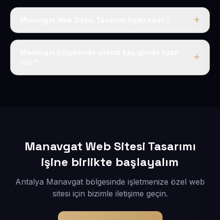
Manavgat Web Sitesi Tasarımı fiyatı nedir?
Tek fiyat uygulanır: yıllık 50 USD + KDV. Bu bedele alan
adı, hosting, SSL ve temel SEO da dahildir.
Manavgat bölgesinde siteniz kaç günde hazır
olur?
İçerikleriniz elimize geçtikten sonra siteniz 1-3 iş günü
içerisinde yayına alınır.
Manavgat Web Sitesi Tasarımı
işine birlikte başlayalım
Antalya Manavgat bölgesinde işletmenize özel web
sitesi için bizimle iletişime geçin.