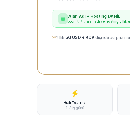
Alan Adı + Hosting DAHİL
.com.tr / .tr alan adı ve hosting yıllık 
Yıllık
50 USD + KDV
dışında sürpriz ma
Hızlı Teslimat
1-3 iş günü