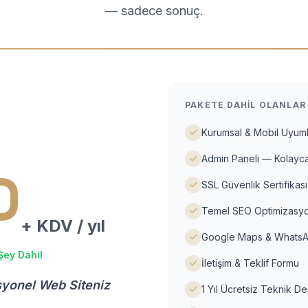
— sadece sonuç.
PAKETE DAHIL OLANLAR
Kurumsal & Mobil Uyuml
Admin Paneli — Kolayca
D
SSL Güvenlik Sertifikası
Temel SEO Optimizasyo
+ KDV / yıl
Google Maps & WhatsA
Şey Dahil
İletişim & Teklif Formu
syonel Web Siteniz
1 Yıl Ücretsiz Teknik D