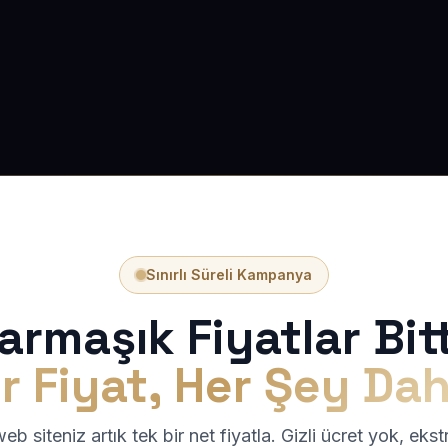
Sınırlı Süreli Kampanya
armaşık Fiyatlar Bitt
r Fiyat, Her Şey Dah
b siteniz artık tek bir net fiyatla. Gizli ücret yok, eks