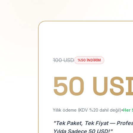
100 USD
%50 İNDİRİM
50 US
Yıllık ödeme (KDV %20 dahil değil)
Her 
"Tek Paket, Tek Fiyat — Profe
Yılda Sadece 50 USD!"