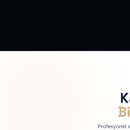
K
Bi
Profesyonel we