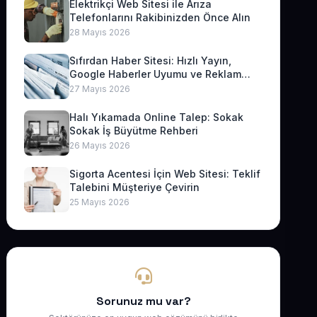
Elektrikçi Web Sitesi ile Arıza
Telefonlarını Rakibinizden Önce Alın
28 Mayıs 2026
Sıfırdan Haber Sitesi: Hızlı Yayın,
Google Haberler Uyumu ve Reklam
Geliri
27 Mayıs 2026
Halı Yıkamada Online Talep: Sokak
Sokak İş Büyütme Rehberi
26 Mayıs 2026
Sigorta Acentesi İçin Web Sitesi: Teklif
Talebini Müşteriye Çevirin
25 Mayıs 2026
Sorunuz mu var?