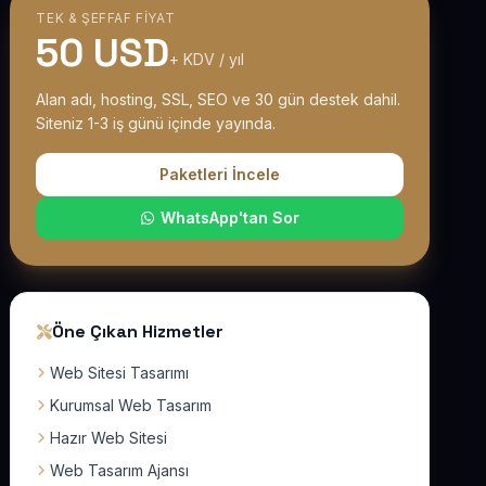
TEK & ŞEFFAF FIYAT
50 USD
+ KDV / yıl
Alan adı, hosting, SSL, SEO ve 30 gün destek dahil.
Siteniz 1-3 iş günü içinde yayında.
Paketleri İncele
WhatsApp'tan Sor
Öne Çıkan Hizmetler
Web Sitesi Tasarımı
Kurumsal Web Tasarım
Hazır Web Sitesi
Web Tasarım Ajansı