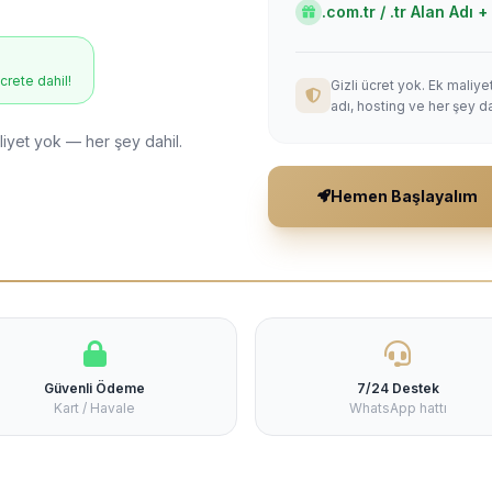
.com.tr / .tr Alan Adı
ücrete dahil!
Gizli ücret yok. Ek maliy
adı, hosting ve her şey da
liyet yok — her şey dahil.
Hemen Başlayalım
Güvenli Ödeme
7/24 Destek
Kart / Havale
WhatsApp hattı