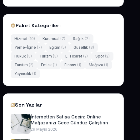
Paket Kategorileri
Hizmet
(10)
Kurumsal
(7)
Sağlık
(7)
Yeme-İçme
(7)
Eğitim
(5)
Güzellik
(3)
Hukuk
(3)
Turizm
(3)
E-Ticaret
(2)
Spor
(2)
Tanıtım
(2)
Emlak
(1)
Finans
(1)
Mağaza
(1)
Yayıncılık
(1)
Son Yazılar
İnternetten Satışa Geçin: Online
Mağazanızı Gece Gündüz Çalıştırın
29 Mayıs 2026