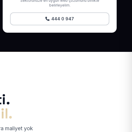
Sektörünüze en uygun web çözümünü birlikte
belirleyelim.
444 0 947
i.
il.
tra maliyet yok