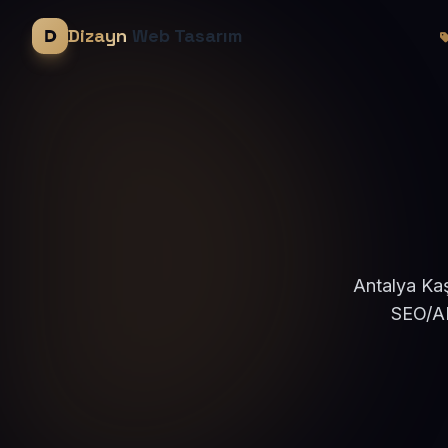
Dizayn
Web Tasarım
Antalya Kaş
SEO/AE