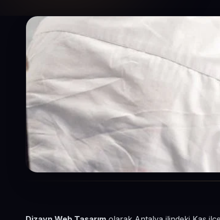
Dizayn Web Tasarım
olarak Antalya ilindeki Kaş ilç