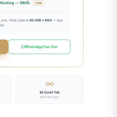
 + Hosting — DAHİL
Yıllık
et yok. Yılda sadece
50 USD + KDV
— alan
hil.
WhatsApp'tan Sor
Ek Ücret Yok
Net tek fiyat