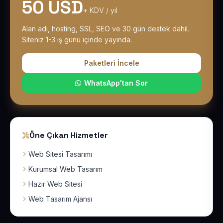
50 USD
+ KDV / yıl
Alan adı, hosting, SSL, SEO ve 30 gün destek dahil.
Siteniz 1-3 iş günü içinde yayında.
Paketleri İncele
WhatsApp'tan Sor
Öne Çıkan Hizmetler
Web Sitesi Tasarımı
Kurumsal Web Tasarım
Hazır Web Sitesi
Web Tasarım Ajansı