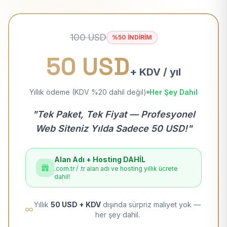
100 USD
%50 İNDİRİM
50 USD
+ KDV / yıl
Yıllık ödeme (KDV %20 dahil değil)
Her Şey Dahil
"Tek Paket, Tek Fiyat — Profesyonel
Web Siteniz Yılda Sadece 50 USD!"
Alan Adı + Hosting DAHİL
.com.tr / .tr alan adı ve hosting yıllık ücrete
dahil!
Yıllık
50 USD + KDV
dışında sürpriz maliyet yok —
her şey dahil.