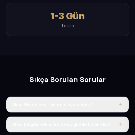
1-3 Gün
Teslim
Sıkça Sorulan Sorular
Aksu Web Sitesi Tasarımı fiyatı nedir?
Tek fiyat uygulanır: yıllık 50 USD + KDV. Bu bedele alan
adı, hosting, SSL ve temel SEO da dahildir.
Aksu bölgesinde siteniz kaç günde hazır olur?