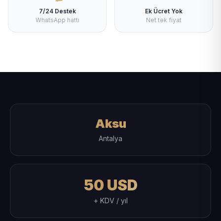
7/24 Destek
Ek Ücret Yok
WhatsApp hattı
Net tek fiyat
Aksu
Antalya
50 USD
+ KDV / yıl