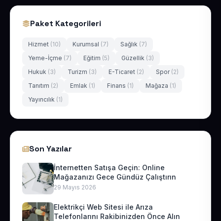
Paket Kategorileri
Hizmet
(10)
Kurumsal
(7)
Sağlık
(7)
Yeme-İçme
(7)
Eğitim
(5)
Güzellik
(3)
Hukuk
(3)
Turizm
(3)
E-Ticaret
(2)
Spor
(2)
Tanıtım
(2)
Emlak
(1)
Finans
(1)
Mağaza
(1)
Yayıncılık
(1)
Son Yazılar
İnternetten Satışa Geçin: Online
Mağazanızı Gece Gündüz Çalıştırın
29 Mayıs 2026
Elektrikçi Web Sitesi ile Arıza
Telefonlarını Rakibinizden Önce Alın