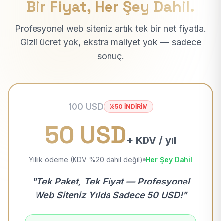
Bir Fiyat, Her Şey Dahil.
Profesyonel web siteniz artık tek bir net fiyatla.
Gizli ücret yok, ekstra maliyet yok — sadece
sonuç.
100 USD
%50 İNDİRİM
50 USD
+ KDV / yıl
Yıllık ödeme (KDV %20 dahil değil)
Her Şey Dahil
"Tek Paket, Tek Fiyat — Profesyonel
Web Siteniz Yılda Sadece 50 USD!"