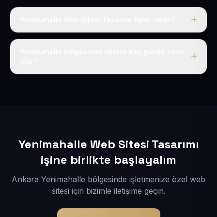
Yenimahalle Web Sitesi Tasarımı fiyatı nedir?
Tek fiyat uygulanır: yıllık 50 USD + KDV. Bu bedele alan
adı, hosting, SSL ve temel SEO da dahildir.
Yenimahalle bölgesinde siteniz kaç günde hazır
olur?
İçerikleriniz elimize geçtikten sonra siteniz 1-3 iş günü
içerisinde yayına alınır.
Yenimahalle Web Sitesi Tasarımı
işine birlikte başlayalım
Ankara Yenimahalle bölgesinde işletmenize özel web
sitesi için bizimle iletişime geçin.