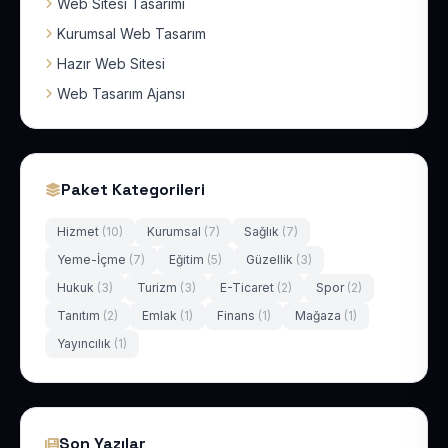
Web Sitesi Tasarımı
Kurumsal Web Tasarım
Hazır Web Sitesi
Web Tasarım Ajansı
Paket Kategorileri
Hizmet
(10)
Kurumsal
(7)
Sağlık
(7)
Yeme-İçme
(7)
Eğitim
(5)
Güzellik
(3)
Hukuk
(3)
Turizm
(3)
E-Ticaret
(2)
Spor
(2)
Tanıtım
(2)
Emlak
(1)
Finans
(1)
Mağaza
(1)
Yayıncılık
(1)
Son Yazılar