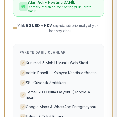
Alan Adı + Hosting DAHİL
.com.tr / .tr alan adı ve hosting yıllık ücrete
dahil!
Yıllık
50 USD + KDV
dışında sürpriz maliyet yok —
her şey dahil.
PAKETE DAHIL OLANLAR
Kurumsal & Mobil Uyumlu Web Sitesi
Admin Paneli — Kolayca Kendiniz Yönetin
SSL Güvenlik Sertifikası
Temel SEO Optimizasyonu (Google'a
hazır)
Google Maps & WhatsApp Entegrasyonu
İletişim & Teklif Formu