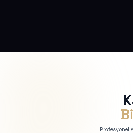
K
Bi
Profesyonel we