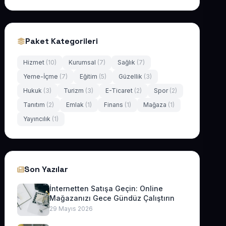
Paket Kategorileri
Hizmet
(10)
Kurumsal
(7)
Sağlık
(7)
Yeme-İçme
(7)
Eğitim
(5)
Güzellik
(3)
Hukuk
(3)
Turizm
(3)
E-Ticaret
(2)
Spor
(2)
Tanıtım
(2)
Emlak
(1)
Finans
(1)
Mağaza
(1)
Yayıncılık
(1)
Son Yazılar
İnternetten Satışa Geçin: Online
Mağazanızı Gece Gündüz Çalıştırın
29 Mayıs 2026