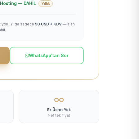
 + Hosting — DAHİL
Yıllık
et yok. Yılda sadece
50 USD + KDV
— alan
hil.
WhatsApp'tan Sor
Ek Ücret Yok
Net tek fiyat