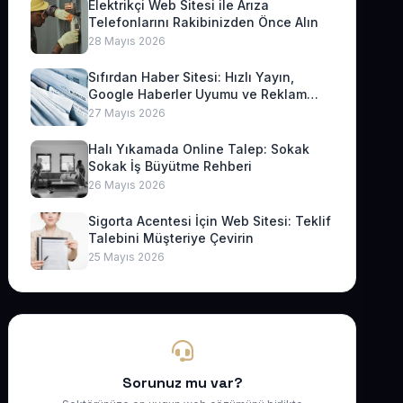
Elektrikçi Web Sitesi ile Arıza
Telefonlarını Rakibinizden Önce Alın
28 Mayıs 2026
Sıfırdan Haber Sitesi: Hızlı Yayın,
Google Haberler Uyumu ve Reklam
Geliri
27 Mayıs 2026
Halı Yıkamada Online Talep: Sokak
Sokak İş Büyütme Rehberi
26 Mayıs 2026
Sigorta Acentesi İçin Web Sitesi: Teklif
Talebini Müşteriye Çevirin
25 Mayıs 2026
Sorunuz mu var?