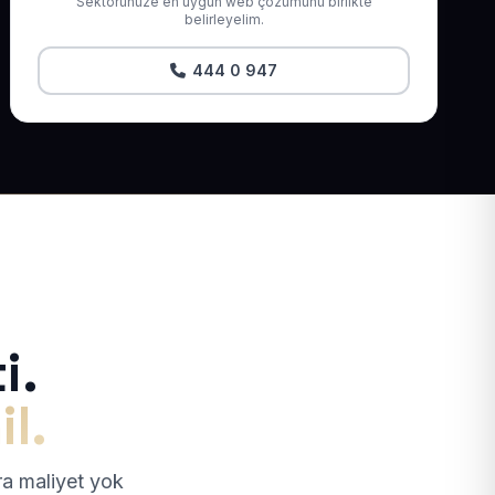
Sektörünüze en uygun web çözümünü birlikte
belirleyelim.
444 0 947
i.
il.
tra maliyet yok