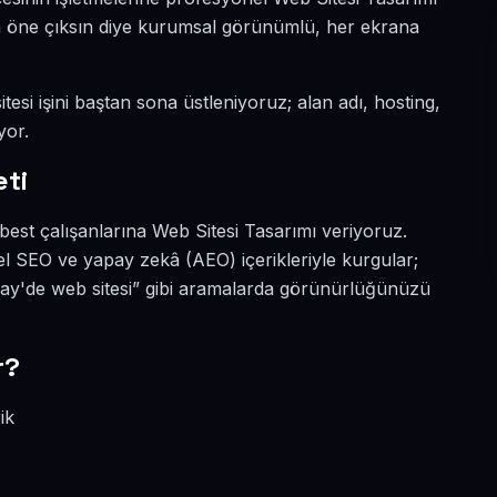
ada öne çıksın diye kurumsal görünümlü, her ekrana
tesi işini baştan sona üstleniyoruz; alan adı, hosting,
yor.
eti
rbest çalışanlarına Web Sitesi Tasarımı veriyoruz.
el SEO ve yapay zekâ (AEO) içerikleriyle kurgular;
çay'de web sitesi” gibi aramalarda görünürlüğünüzü
r?
ik