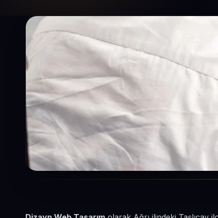
Dizayn Web Tasarım
olarak Ağrı ilindeki Taşlıçay i