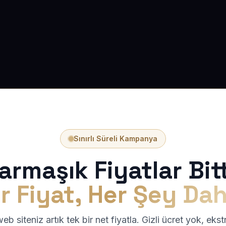
Sınırlı Süreli Kampanya
armaşık Fiyatlar Bitt
r Fiyat, Her Şey Dah
b siteniz artık tek bir net fiyatla. Gizli ücret yok, eks