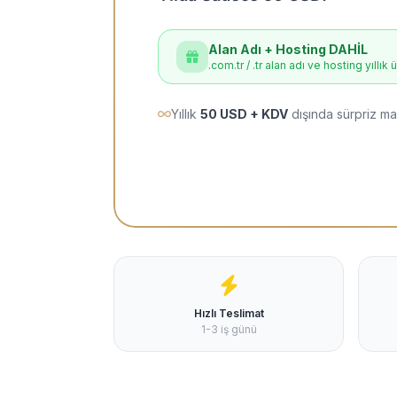
Alan Adı + Hosting DAHİL
.com.tr / .tr alan adı ve hosting yıllık 
Yıllık
50 USD + KDV
dışında sürpriz ma
Hızlı Teslimat
1-3 iş günü