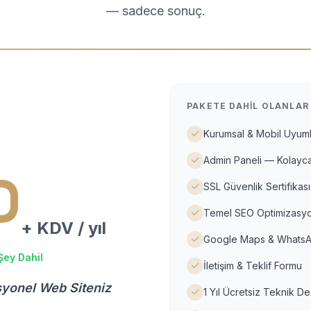
— sadece sonuç.
PAKETE DAHIL OLANLAR
Kurumsal & Mobil Uyuml
Admin Paneli — Kolayca
D
SSL Güvenlik Sertifikası
Temel SEO Optimizasyo
+ KDV / yıl
Google Maps & WhatsA
Şey Dahil
İletişim & Teklif Formu
syonel Web Siteniz
1 Yıl Ücretsiz Teknik D