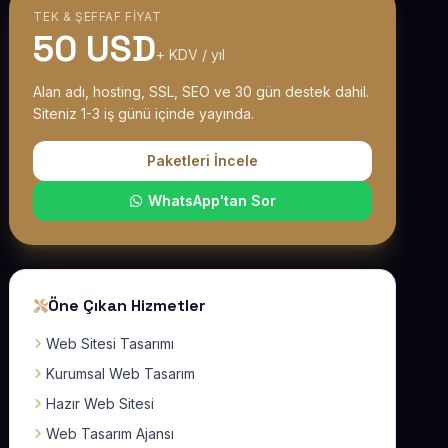
TEK & ŞEFFAF FIYAT
50 USD
+ KDV / yıl
Alan adı, hosting, SSL, SEO ve 30 gün destek dahil.
Siteniz 1-3 iş günü içinde yayında.
Paketleri İncele
WhatsApp'tan Sor
Öne Çıkan Hizmetler
Web Sitesi Tasarımı
Kurumsal Web Tasarım
Hazır Web Sitesi
Web Tasarım Ajansı