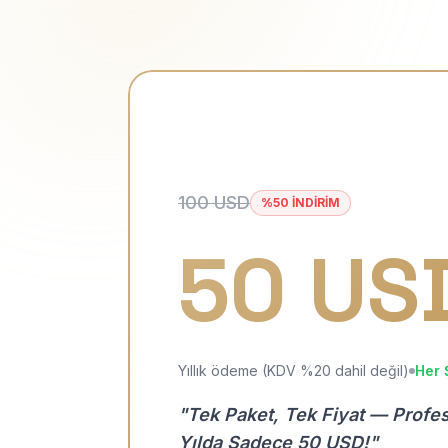
100 USD
%50 İNDİRİM
50 US
Yıllık ödeme (KDV %20 dahil değil)
Her 
"Tek Paket, Tek Fiyat — Profe
Yılda Sadece 50 USD!"