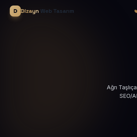
Dizayn
Web Tasarım
Ağrı Taşlıça
SEO/AE