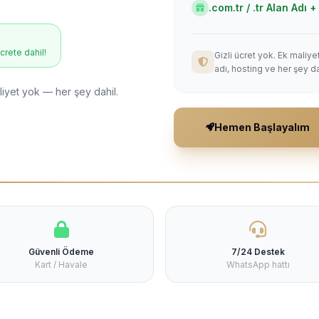
.com.tr / .tr Alan Adı
ücrete dahil!
Gizli ücret yok. Ek maliy
adı, hosting ve her şey da
liyet yok — her şey dahil.
Hemen Başlayalım
Güvenli Ödeme
7/24 Destek
Kart / Havale
WhatsApp hattı