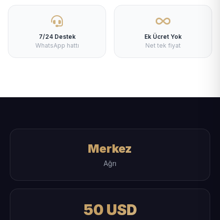
7/24 Destek
Ek Ücret Yok
WhatsApp hattı
Net tek fiyat
Merkez
Ağrı
50 USD