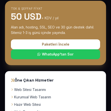
TEK & ŞEFFAF FIYAT
50 USD
+ KDV / yıl
Alan adı, hosting, SSL, SEO ve 30 gün destek dahil.
Siteniz 1-3 iş günü içinde yayında.
Paketleri İncele
WhatsApp'tan Sor
Öne Çıkan Hizmetler
Web Sitesi Tasarımı
Kurumsal Web Tasarım
Hazır Web Sitesi