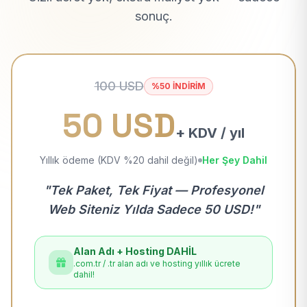
sonuç.
100 USD
%50 İNDİRİM
50 USD
+ KDV / yıl
Yıllık ödeme (KDV %20 dahil değil)
Her Şey Dahil
"Tek Paket, Tek Fiyat — Profesyonel
Web Siteniz Yılda Sadece 50 USD!"
Alan Adı + Hosting DAHİL
.com.tr / .tr alan adı ve hosting yıllık ücrete
dahil!