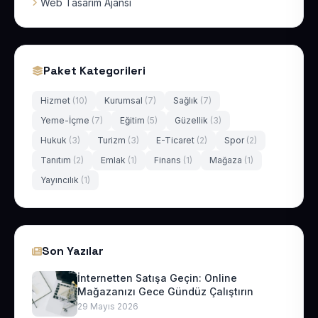
Web Tasarım Ajansı
Paket Kategorileri
Hizmet
(10)
Kurumsal
(7)
Sağlık
(7)
Yeme-İçme
(7)
Eğitim
(5)
Güzellik
(3)
Hukuk
(3)
Turizm
(3)
E-Ticaret
(2)
Spor
(2)
Tanıtım
(2)
Emlak
(1)
Finans
(1)
Mağaza
(1)
Yayıncılık
(1)
Son Yazılar
İnternetten Satışa Geçin: Online
Mağazanızı Gece Gündüz Çalıştırın
29 Mayıs 2026