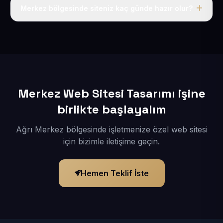
adı, hosting, SSL ve temel SEO da dahildir.
Merkez bölgesinde siteniz kaç günde hazır olur?
İçerikleriniz elimize geçtikten sonra siteniz 1-3 iş günü
içerisinde yayına alınır.
Merkez Web Sitesi Tasarımı işine
birlikte başlayalım
Ağrı Merkez bölgesinde işletmenize özel web sitesi
için bizimle iletişime geçin.
Hemen Teklif İste