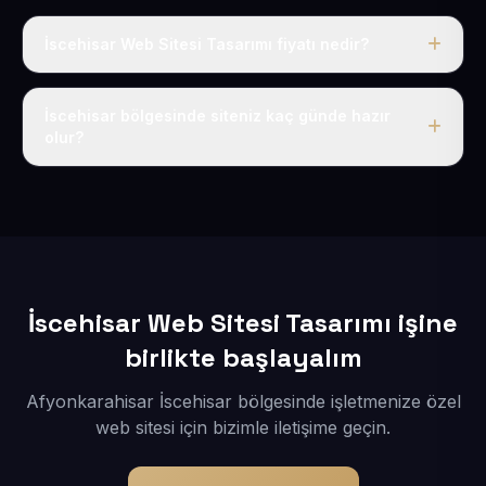
İscehisar Web Sitesi Tasarımı fiyatı nedir?
Tek fiyat uygulanır: yıllık 50 USD + KDV. Bu bedele alan
adı, hosting, SSL ve temel SEO da dahildir.
İscehisar bölgesinde siteniz kaç günde hazır
olur?
İçerikleriniz elimize geçtikten sonra siteniz 1-3 iş günü
içerisinde yayına alınır.
İscehisar Web Sitesi Tasarımı işine
birlikte başlayalım
Afyonkarahisar İscehisar bölgesinde işletmenize özel
web sitesi için bizimle iletişime geçin.