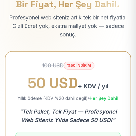
Bir Fiyat, Her Şey Dahil.
Profesyonel web siteniz artık tek bir net fiyatla.
Gizli ücret yok, ekstra maliyet yok — sadece
sonuç.
100 USD
%50 İNDİRİM
50 USD
+ KDV / yıl
Yıllık ödeme (KDV %20 dahil değil)
Her Şey Dahil
"Tek Paket, Tek Fiyat — Profesyonel
Web Siteniz Yılda Sadece 50 USD!"