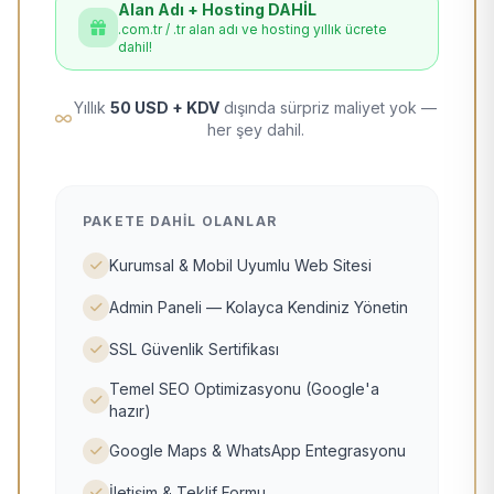
Alan Adı + Hosting DAHİL
.com.tr / .tr alan adı ve hosting yıllık ücrete
dahil!
Yıllık
50 USD + KDV
dışında sürpriz maliyet yok —
her şey dahil.
PAKETE DAHIL OLANLAR
Kurumsal & Mobil Uyumlu Web Sitesi
Admin Paneli — Kolayca Kendiniz Yönetin
SSL Güvenlik Sertifikası
Temel SEO Optimizasyonu (Google'a
hazır)
Google Maps & WhatsApp Entegrasyonu
İletişim & Teklif Formu