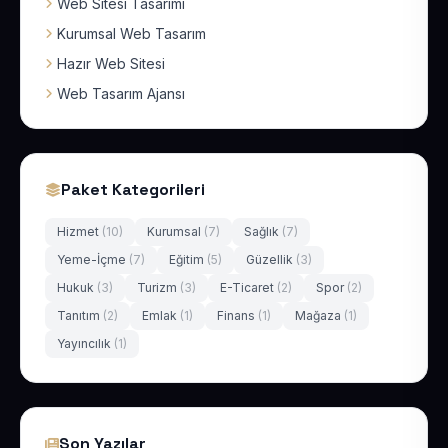
Web Sitesi Tasarımı
Kurumsal Web Tasarım
Hazır Web Sitesi
Web Tasarım Ajansı
Paket Kategorileri
Hizmet
(10)
Kurumsal
(7)
Sağlık
(7)
Yeme-İçme
(7)
Eğitim
(5)
Güzellik
(3)
Hukuk
(3)
Turizm
(3)
E-Ticaret
(2)
Spor
(2)
Tanıtım
(2)
Emlak
(1)
Finans
(1)
Mağaza
(1)
Yayıncılık
(1)
Son Yazılar