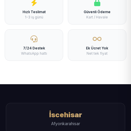
Hızlı Teslimat
Güvenli Ödeme
1-3 iş günü
Kart / Havale
7/24 Destek
Ek Ücret Yok
WhatsApp hattı
Net tek fiyat
İscehisar
Afyonkarahisar