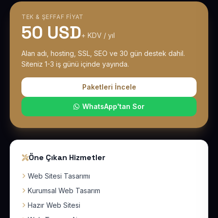
TEK & ŞEFFAF FIYAT
50 USD
+ KDV / yıl
Alan adı, hosting, SSL, SEO ve 30 gün destek dahil.
Siteniz 1-3 iş günü içinde yayında.
Paketleri İncele
WhatsApp'tan Sor
Öne Çıkan Hizmetler
Web Sitesi Tasarımı
Kurumsal Web Tasarım
Hazır Web Sitesi