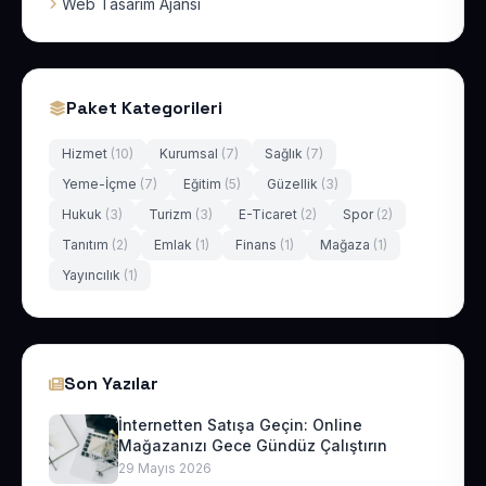
Web Tasarım Ajansı
Paket Kategorileri
Hizmet
(10)
Kurumsal
(7)
Sağlık
(7)
Yeme-İçme
(7)
Eğitim
(5)
Güzellik
(3)
Hukuk
(3)
Turizm
(3)
E-Ticaret
(2)
Spor
(2)
Tanıtım
(2)
Emlak
(1)
Finans
(1)
Mağaza
(1)
Yayıncılık
(1)
Son Yazılar
İnternetten Satışa Geçin: Online
Mağazanızı Gece Gündüz Çalıştırın
29 Mayıs 2026