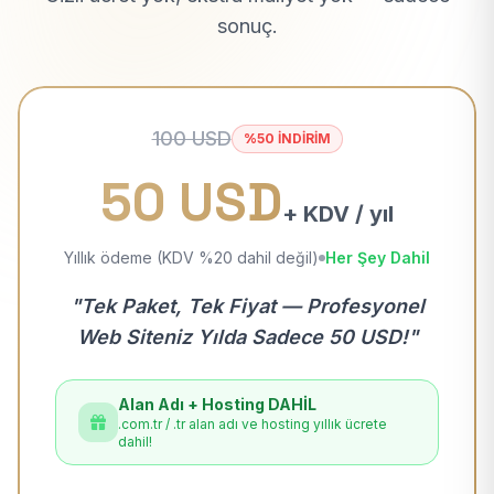
sonuç.
100 USD
%50 İNDİRİM
50 USD
+ KDV / yıl
Yıllık ödeme (KDV %20 dahil değil)
Her Şey Dahil
"Tek Paket, Tek Fiyat — Profesyonel
Web Siteniz Yılda Sadece 50 USD!"
Alan Adı + Hosting DAHİL
.com.tr / .tr alan adı ve hosting yıllık ücrete
dahil!