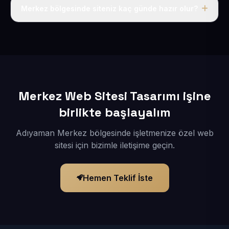
adı, hosting, SSL ve temel SEO da dahildir.
Merkez bölgesinde siteniz kaç günde hazır olur?
İçerikleriniz elimize geçtikten sonra siteniz 1-3 iş günü
içerisinde yayına alınır.
Merkez Web Sitesi Tasarımı işine
birlikte başlayalım
Adıyaman Merkez bölgesinde işletmenize özel web
sitesi için bizimle iletişime geçin.
Hemen Teklif İste