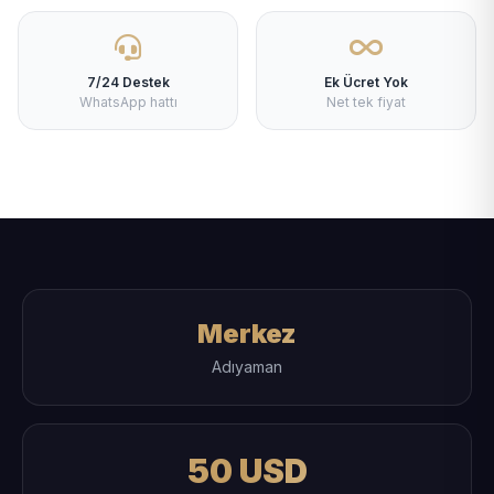
7/24 Destek
Ek Ücret Yok
WhatsApp hattı
Net tek fiyat
Merkez
Adıyaman
50 USD