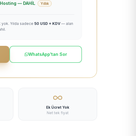
 + Hosting — DAHİL
Yıllık
et yok. Yılda sadece
50 USD + KDV
— alan
hil.
WhatsApp'tan Sor
Ek Ücret Yok
Net tek fiyat