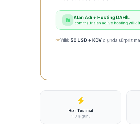
Alan Adı + Hosting DAHİL
.com.tr / .tr alan adı ve hosting yıllık 
Yıllık
50 USD + KDV
dışında sürpriz ma
Hızlı Teslimat
1-3 iş günü