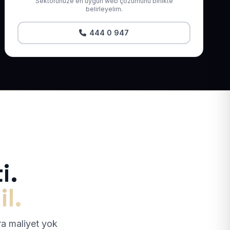
Sektörünüze en uygun web çözümünü birlikte
belirleyelim.
444 0 947
i.
il.
tra maliyet yok