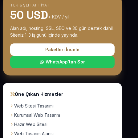
TEK & ŞEFFAF FIYAT
50 USD
+ KDV / yıl
Alan adı, hosting, SSL, SEO ve 30 gün destek dahil.
Siteniz 1-3 iş günü içinde yayında.
Paketleri İncele
WhatsApp'tan Sor
Öne Çıkan Hizmetler
Web Sitesi Tasarımı
Kurumsal Web Tasarım
Hazır Web Sitesi
Web Tasarım Ajansı