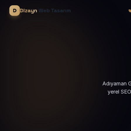
Dizayn
Web Tasarım
Adıyaman Gö
yerel SEO