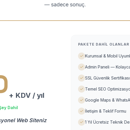
— sadece sonuç.
PAKETE DAHIL OLANLAR
Kurumsal & Mobil Uyuml
Admin Paneli — Kolayca
D
SSL Güvenlik Sertifikası
Temel SEO Optimizasyo
+ KDV / yıl
Google Maps & WhatsA
Şey Dahil
İletişim & Teklif Formu
syonel Web Siteniz
1 Yıl Ücretsiz Teknik D