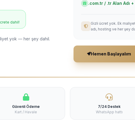
.com.tr / .tr Alan Adı
ücrete dahil!
Gizli ücret yok. Ek maliy
adı, hosting ve her şey da
liyet yok — her şey dahil.
Hemen Başlayalım
Güvenli Ödeme
7/24 Destek
Kart / Havale
WhatsApp hattı