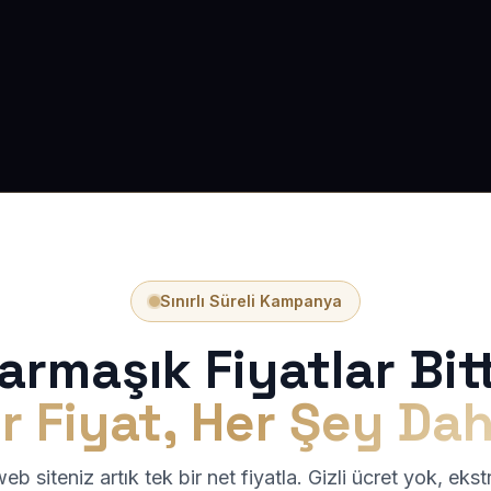
Sınırlı Süreli Kampanya
armaşık Fiyatlar Bitt
r Fiyat, Her Şey Dah
b siteniz artık tek bir net fiyatla. Gizli ücret yok, eks