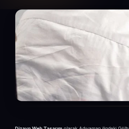
Dizayn Web Tasarım
olarak Adıyaman ilindeki Gölba