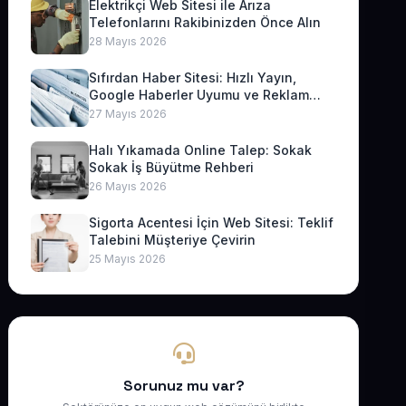
Elektrikçi Web Sitesi ile Arıza
Telefonlarını Rakibinizden Önce Alın
28 Mayıs 2026
Sıfırdan Haber Sitesi: Hızlı Yayın,
Google Haberler Uyumu ve Reklam
Geliri
27 Mayıs 2026
Halı Yıkamada Online Talep: Sokak
Sokak İş Büyütme Rehberi
26 Mayıs 2026
Sigorta Acentesi İçin Web Sitesi: Teklif
Talebini Müşteriye Çevirin
25 Mayıs 2026
Sorunuz mu var?