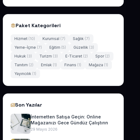
Paket Kategorileri
Hizmet
(10)
Kurumsal
(7)
Sağlık
(7)
Yeme-İçme
(7)
Eğitim
(5)
Güzellik
(3)
Hukuk
(3)
Turizm
(3)
E-Ticaret
(2)
Spor
(2)
Tanıtım
(2)
Emlak
(1)
Finans
(1)
Mağaza
(1)
Yayıncılık
(1)
Son Yazılar
İnternetten Satışa Geçin: Online
Mağazanızı Gece Gündüz Çalıştırın
29 Mayıs 2026