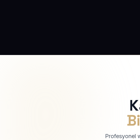
K
Bi
Profesyonel we