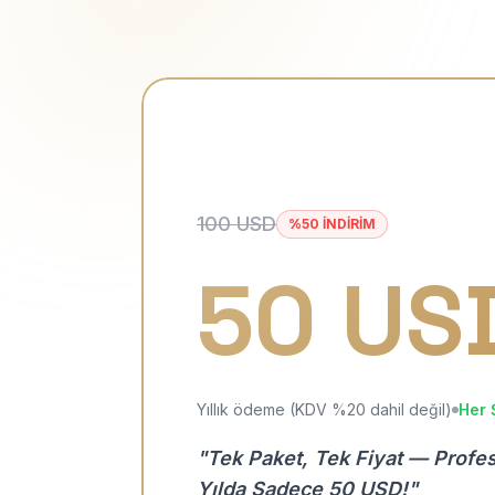
100 USD
%50 İNDİRİM
50 US
Yıllık ödeme (KDV %20 dahil değil)
Her 
"Tek Paket, Tek Fiyat — Profe
Yılda Sadece 50 USD!"