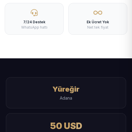
7/24 Destek
Ek Ücret Yok
WhatsApp hattı
Net tek fiyat
Yüreğir
Adana
50 USD