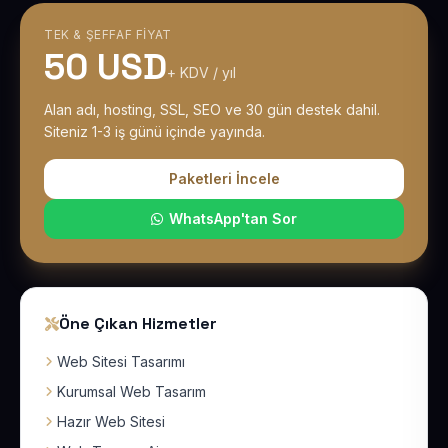
TEK & ŞEFFAF FIYAT
50 USD
+ KDV / yıl
Alan adı, hosting, SSL, SEO ve 30 gün destek dahil.
Siteniz 1-3 iş günü içinde yayında.
Paketleri İncele
WhatsApp'tan Sor
Öne Çıkan Hizmetler
Web Sitesi Tasarımı
Kurumsal Web Tasarım
Hazır Web Sitesi