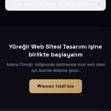
adı, hosting, SSL ve temel SEO da dahildir.
Yüreğir bölgesinde siteniz kaç günde hazır olur?
İçerikleriniz elimize geçtikten sonra siteniz 1-3 iş günü
içerisinde yayına alınır.
Yüreğir Web Sitesi Tasarımı işine
birlikte başlayalım
Adana Yüreğir bölgesinde işletmenize özel web sitesi
için bizimle iletişime geçin.
Hemen Teklif İste