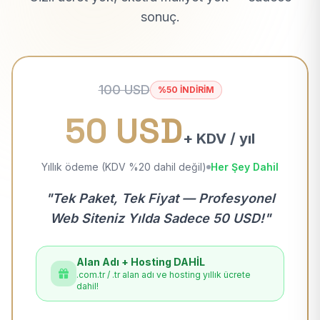
sonuç.
100 USD
%50 İNDİRİM
50 USD
+ KDV / yıl
Yıllık ödeme (KDV %20 dahil değil)
Her Şey Dahil
"Tek Paket, Tek Fiyat — Profesyonel
Web Siteniz Yılda Sadece 50 USD!"
Alan Adı + Hosting DAHİL
.com.tr / .tr alan adı ve hosting yıllık ücrete
dahil!