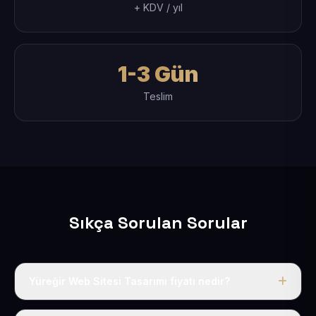
+ KDV / yıl
1-3 Gün
Teslim
Sıkça Sorulan Sorular
Yüreğir Web Sitesi Tasarımı fiyatı nedir?
Tek fiyat uygulanır: yıllık 50 USD + KDV. Bu bedele alan