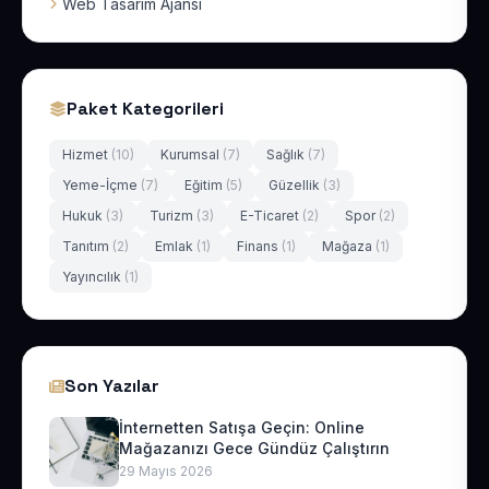
Web Tasarım Ajansı
Paket Kategorileri
Hizmet
(10)
Kurumsal
(7)
Sağlık
(7)
Yeme-İçme
(7)
Eğitim
(5)
Güzellik
(3)
Hukuk
(3)
Turizm
(3)
E-Ticaret
(2)
Spor
(2)
Tanıtım
(2)
Emlak
(1)
Finans
(1)
Mağaza
(1)
Yayıncılık
(1)
Son Yazılar
İnternetten Satışa Geçin: Online
Mağazanızı Gece Gündüz Çalıştırın
29 Mayıs 2026