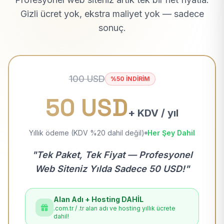
Gizli ücret yok, ekstra maliyet yok — sadece
sonuç.
100 USD
%50 İNDİRİM
50 USD
+ KDV / yıl
Yıllık ödeme (KDV %20 dahil değil)
Her Şey Dahil
"Tek Paket, Tek Fiyat — Profesyonel
Web Siteniz Yılda Sadece 50 USD!"
Alan Adı + Hosting DAHİL
.com.tr / .tr alan adı ve hosting yıllık ücrete
dahil!