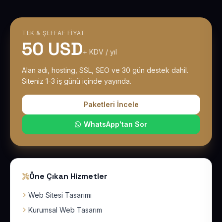
TEK & ŞEFFAF FIYAT
50 USD
+ KDV / yıl
Alan adı, hosting, SSL, SEO ve 30 gün destek dahil.
Siteniz 1-3 iş günü içinde yayında.
Paketleri İncele
WhatsApp'tan Sor
Öne Çıkan Hizmetler
Web Sitesi Tasarımı
Kurumsal Web Tasarım