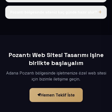
Tek fiyat uygulanır: yıllık 50 USD + KDV. Bu bedele alan
adı, hosting, SSL ve temel SEO da dahildir.
Pozantı bölgesinde siteniz kaç günde hazır olur?
İçerikleriniz elimize geçtikten sonra siteniz 1-3 iş günü
içerisinde yayına alınır.
Pozantı Web Sitesi Tasarımı işine
birlikte başlayalım
Adana Pozantı bölgesinde işletmenize özel web sitesi
için bizimle iletişime geçin.
Hemen Teklif İste