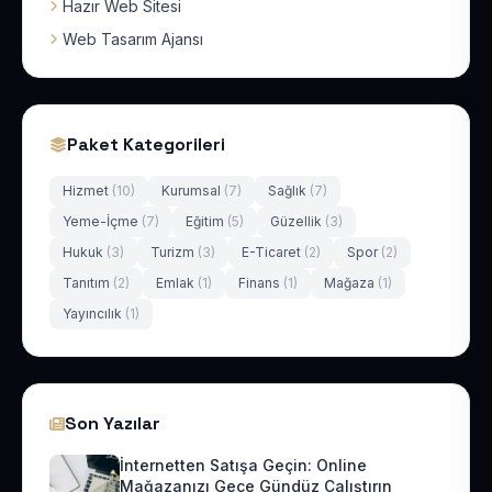
Hazır Web Sitesi
Web Tasarım Ajansı
Paket Kategorileri
Hizmet
(10)
Kurumsal
(7)
Sağlık
(7)
Yeme-İçme
(7)
Eğitim
(5)
Güzellik
(3)
Hukuk
(3)
Turizm
(3)
E-Ticaret
(2)
Spor
(2)
Tanıtım
(2)
Emlak
(1)
Finans
(1)
Mağaza
(1)
Yayıncılık
(1)
Son Yazılar
İnternetten Satışa Geçin: Online
Mağazanızı Gece Gündüz Çalıştırın