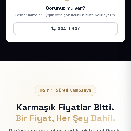
Sorunuz mu var?
Sektörünüze en uygun web çözümünü birlikte belirleyelim.
444 0 947
Sınırlı Süreli Kampanya
Karmaşık Fiyatlar Bitti.
Bir Fiyat, Her Şey Dahil.
Profesyonel web siteniz artık tek bir net fiyatla.