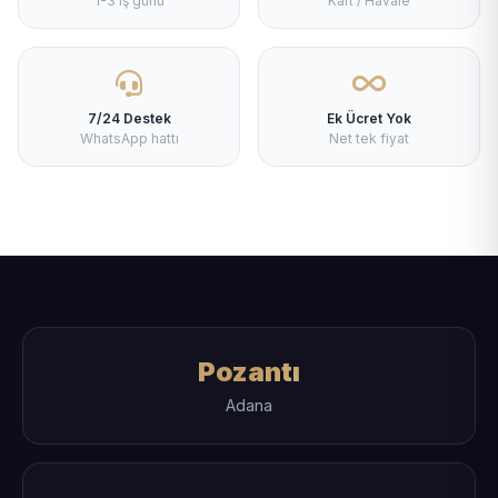
1-3 iş günü
Kart / Havale
7/24 Destek
Ek Ücret Yok
WhatsApp hattı
Net tek fiyat
Pozantı
Adana