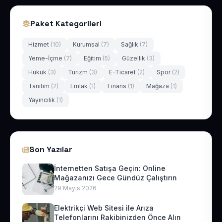
Paket Kategorileri
Hizmet
(10)
Kurumsal
(7)
Sağlık
(7)
Yeme-İçme
(7)
Eğitim
(5)
Güzellik
(3)
Hukuk
(3)
Turizm
(3)
E-Ticaret
(2)
Spor
(2)
Tanıtım
(2)
Emlak
(1)
Finans
(1)
Mağaza
(1)
Yayıncılık
(1)
Son Yazılar
İnternetten Satışa Geçin: Online
Mağazanızı Gece Gündüz Çalıştırın
29 Mayıs 2026
Elektrikçi Web Sitesi ile Arıza
Telefonlarını Rakibinizden Önce Alın