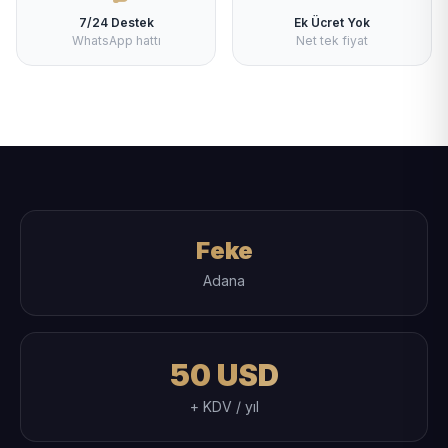
7/24 Destek
Ek Ücret Yok
WhatsApp hattı
Net tek fiyat
Feke
Adana
50 USD
+ KDV / yıl