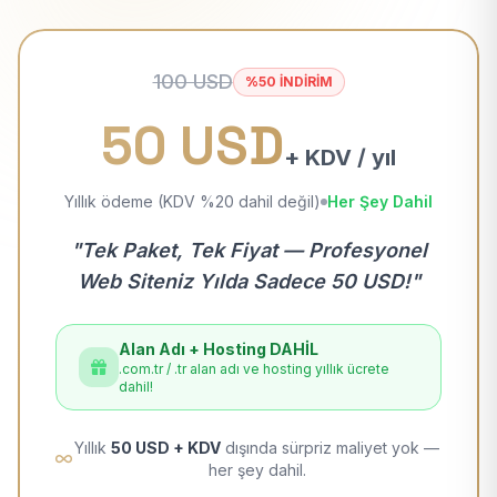
100 USD
%50 İNDİRİM
50 USD
+ KDV / yıl
Yıllık ödeme (KDV %20 dahil değil)
Her Şey Dahil
"Tek Paket, Tek Fiyat — Profesyonel
Web Siteniz Yılda Sadece 50 USD!"
Alan Adı + Hosting DAHİL
.com.tr / .tr alan adı ve hosting yıllık ücrete
dahil!
Yıllık
50 USD + KDV
dışında sürpriz maliyet yok —
her şey dahil.