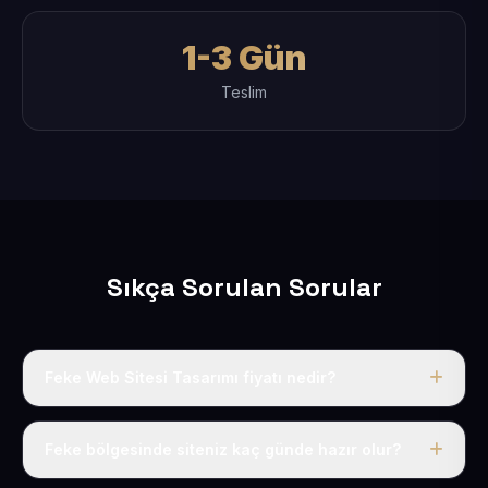
1-3 Gün
Teslim
Sıkça Sorulan Sorular
Feke Web Sitesi Tasarımı fiyatı nedir?
Tek fiyat uygulanır: yıllık 50 USD + KDV. Bu bedele alan
adı, hosting, SSL ve temel SEO da dahildir.
Feke bölgesinde siteniz kaç günde hazır olur?