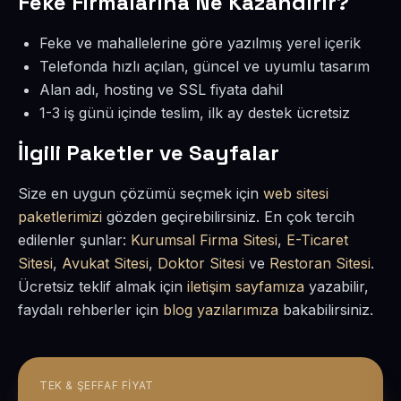
Feke Firmalarına Ne Kazandırır?
Feke ve mahallelerine göre yazılmış yerel içerik
Telefonda hızlı açılan, güncel ve uyumlu tasarım
Alan adı, hosting ve SSL fiyata dahil
1-3 iş günü içinde teslim, ilk ay destek ücretsiz
İlgili Paketler ve Sayfalar
Size en uygun çözümü seçmek için
web sitesi
paketlerimizi
gözden geçirebilirsiniz. En çok tercih
edilenler şunlar:
Kurumsal Firma Sitesi
,
E-Ticaret
Sitesi
,
Avukat Sitesi
,
Doktor Sitesi
ve
Restoran Sitesi
.
Ücretsiz teklif almak için
iletişim sayfamıza
yazabilir,
faydalı rehberler için
blog yazılarımıza
bakabilirsiniz.
TEK & ŞEFFAF FIYAT