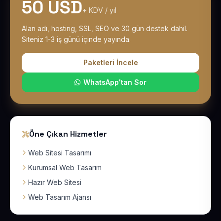
50 USD
+ KDV / yıl
Alan adı, hosting, SSL, SEO ve 30 gün destek dahil.
Siteniz 1-3 iş günü içinde yayında.
Paketleri İncele
WhatsApp'tan Sor
Öne Çıkan Hizmetler
Web Sitesi Tasarımı
Kurumsal Web Tasarım
Hazır Web Sitesi
Web Tasarım Ajansı