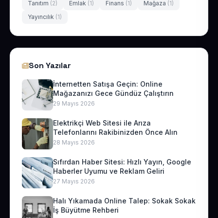
Tanıtım
(2)
Emlak
(1)
Finans
(1)
Mağaza
(1)
Yayıncılık
(1)
Son Yazılar
İnternetten Satışa Geçin: Online
Mağazanızı Gece Gündüz Çalıştırın
29 Mayıs 2026
Elektrikçi Web Sitesi ile Arıza
Telefonlarını Rakibinizden Önce Alın
28 Mayıs 2026
Sıfırdan Haber Sitesi: Hızlı Yayın, Google
Haberler Uyumu ve Reklam Geliri
27 Mayıs 2026
Halı Yıkamada Online Talep: Sokak Sokak
İş Büyütme Rehberi