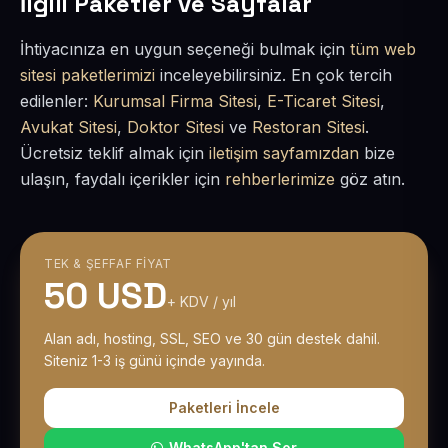
İlgili Paketler ve Sayfalar
İhtiyacınıza en uygun seçeneği bulmak için
tüm web
sitesi paketlerimizi
inceleyebilirsiniz. En çok tercih
edilenler:
Kurumsal Firma Sitesi
,
E-Ticaret Sitesi
,
Avukat Sitesi
,
Doktor Sitesi
ve
Restoran Sitesi
.
Ücretsiz teklif almak için
iletişim sayfamızdan
bize
ulaşın, faydalı içerikler için
rehberlerimize
göz atın.
TEK & ŞEFFAF FIYAT
50 USD
+ KDV / yıl
Alan adı, hosting, SSL, SEO ve 30 gün destek dahil.
Siteniz 1-3 iş günü içinde yayında.
Paketleri İncele
WhatsApp'tan Sor