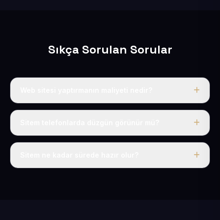
Sıkça Sorulan Sorular
Web sitesi yaptırmanın maliyeti nedir?
Yıllık 50 USD + KDV ödersiniz; bu fiyata alan adı,
hosting, SSL ve temel SEO dahildir.
Sitem telefonlarda düzgün görünür mü?
Evet, hazırladığımız her site responsive yapıdadır ve
tüm cihazlara uyum sağlar.
Sitem ne kadar sürede hazır olur?
Siteniz 1-3 iş günü içinde yayına alınır.