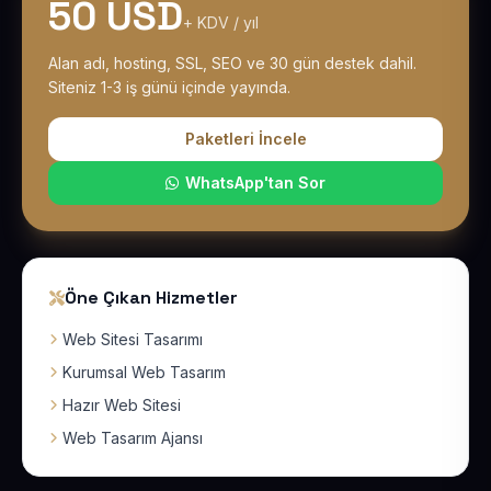
50 USD
+ KDV / yıl
Alan adı, hosting, SSL, SEO ve 30 gün destek dahil.
Siteniz 1-3 iş günü içinde yayında.
Paketleri İncele
WhatsApp'tan Sor
Öne Çıkan Hizmetler
Web Sitesi Tasarımı
Kurumsal Web Tasarım
Hazır Web Sitesi
Web Tasarım Ajansı