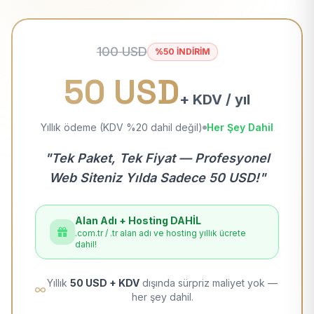
100 USD
%50 İNDİRİM
50 USD
+ KDV / yıl
Yıllık ödeme (KDV %20 dahil değil)
Her Şey Dahil
"Tek Paket, Tek Fiyat — Profesyonel
Web Siteniz Yılda Sadece 50 USD!"
Alan Adı + Hosting DAHİL
.com.tr / .tr alan adı ve hosting yıllık ücrete
dahil!
Yıllık
50 USD + KDV
dışında sürpriz maliyet yok —
her şey dahil.