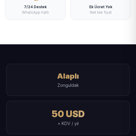
7/24 Destek
Ek Ücret Yok
WhatsApp hattı
Net tek fiyat
Alaplı
Zonguldak
50 USD
+ KDV / yıl