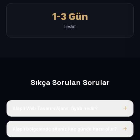
1-3 Gün
Teslim
Sıkça Sorulan Sorular
Alaplı Web Tasarım Ajansı fiyatı nedir?
Tek fiyat uygulanır: yıllık 50 USD + KDV. Bu bedele alan
adı, hosting, SSL ve temel SEO da dahildir.
Alaplı bölgesinde siteniz kaç günde hazır olur?