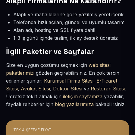
Alaplı Firmalarına Ne Kazandırır?
Alaplı ve mahallelerine göre yazılmış yerel içerik
Telefonda hızlı açılan, güncel ve uyumlu tasarım
Alan adı, hosting ve SSL fiyata dahil
1-3 iş günü içinde teslim, ilk ay destek ücretsiz
İlgili Paketler ve Sayfalar
Size en uygun çözümü seçmek için
web sitesi
paketlerimizi
gözden geçirebilirsiniz. En çok tercih
edilenler şunlar:
Kurumsal Firma Sitesi
,
E-Ticaret
Sitesi
,
Avukat Sitesi
,
Doktor Sitesi
ve
Restoran Sitesi
.
Ücretsiz teklif almak için
iletişim sayfamıza
yazabilir,
faydalı rehberler için
blog yazılarımıza
bakabilirsiniz.
TEK & ŞEFFAF FIYAT