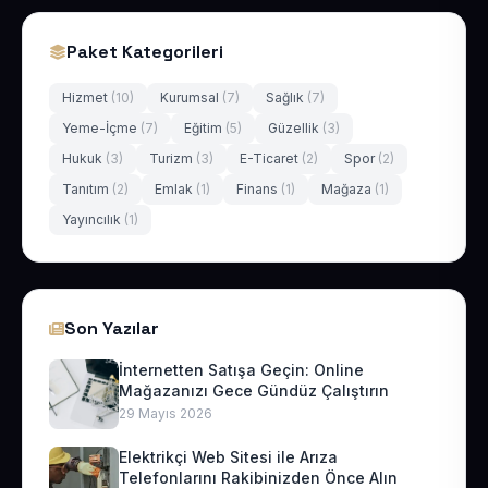
Paket Kategorileri
Hizmet
(10)
Kurumsal
(7)
Sağlık
(7)
Yeme-İçme
(7)
Eğitim
(5)
Güzellik
(3)
Hukuk
(3)
Turizm
(3)
E-Ticaret
(2)
Spor
(2)
Tanıtım
(2)
Emlak
(1)
Finans
(1)
Mağaza
(1)
Yayıncılık
(1)
Son Yazılar
İnternetten Satışa Geçin: Online
Mağazanızı Gece Gündüz Çalıştırın
29 Mayıs 2026
Elektrikçi Web Sitesi ile Arıza
Telefonlarını Rakibinizden Önce Alın