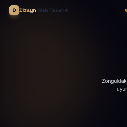
Dizayn
Web Tasarım
Zonguldak 
uyum