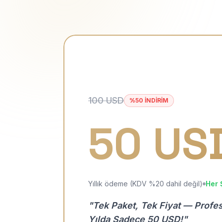
100 USD
%50 İNDİRİM
50 US
Yıllık ödeme (KDV %20 dahil değil)
Her 
"Tek Paket, Tek Fiyat — Profe
Yılda Sadece 50 USD!"