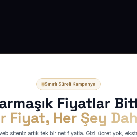
Sınırlı Süreli Kampanya
armaşık Fiyatlar Bitt
r Fiyat, Her Şey Dah
b siteniz artık tek bir net fiyatla. Gizli ücret yok, eks