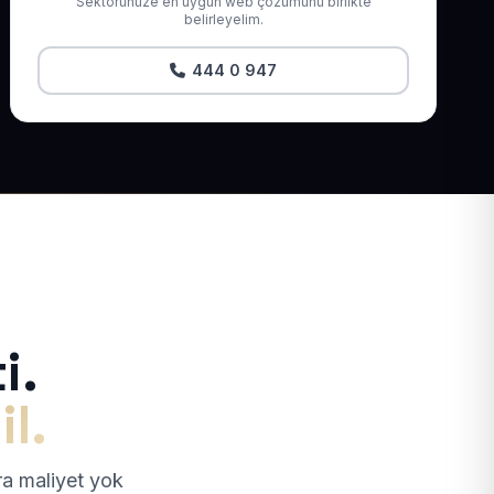
Sektörünüze en uygun web çözümünü birlikte
belirleyelim.
444 0 947
i.
il.
tra maliyet yok