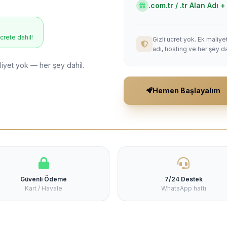
.com.tr / .tr Alan Adı
ücrete dahil!
Gizli ücret yok. Ek maliy
adı, hosting ve her şey da
liyet yok — her şey dahil.
Hemen Başlayalım
Güvenli Ödeme
7/24 Destek
Kart / Havale
WhatsApp hattı