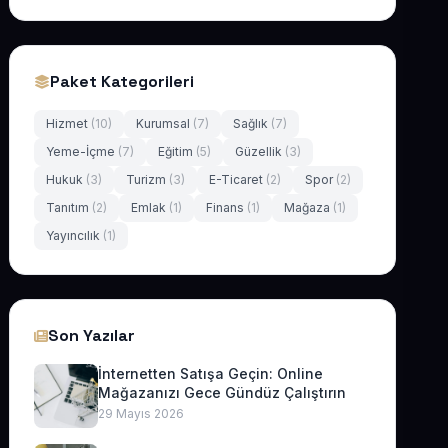
Paket Kategorileri
Hizmet
(10)
Kurumsal
(7)
Sağlık
(7)
Yeme-İçme
(7)
Eğitim
(5)
Güzellik
(3)
Hukuk
(3)
Turizm
(3)
E-Ticaret
(2)
Spor
(2)
Tanıtım
(2)
Emlak
(1)
Finans
(1)
Mağaza
(1)
Yayıncılık
(1)
Son Yazılar
İnternetten Satışa Geçin: Online
Mağazanızı Gece Gündüz Çalıştırın
29 Mayıs 2026