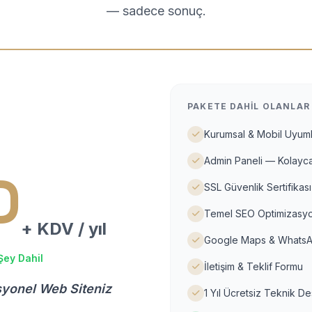
— sadece sonuç.
PAKETE DAHIL OLANLAR
Kurumsal & Mobil Uyuml
Admin Paneli — Kolayca
D
SSL Güvenlik Sertifikası
Temel SEO Optimizasyo
+ KDV / yıl
Google Maps & WhatsA
Şey Dahil
İletişim & Teklif Formu
syonel Web Siteniz
1 Yıl Ücretsiz Teknik D