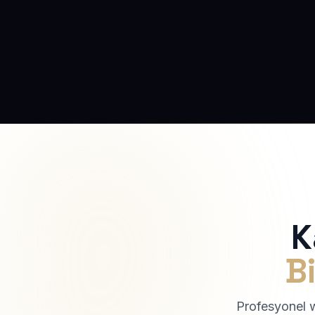
K
Bi
Profesyonel we