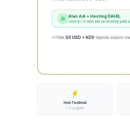
Alan Adı + Hosting DAHİL
.com.tr / .tr alan adı ve hosting yıllık 
Yıllık
50 USD + KDV
dışında sürpriz ma
Hızlı Teslimat
1-3 iş günü