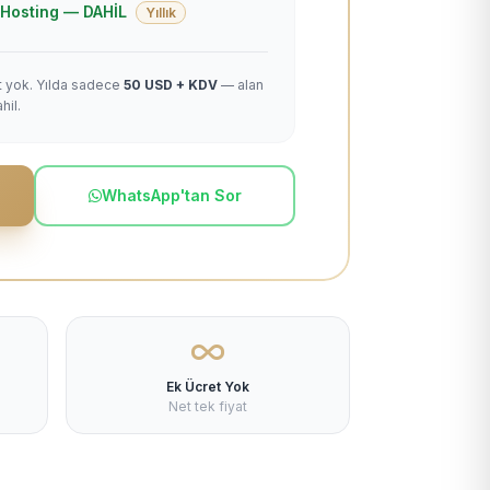
 + Hosting — DAHİL
Yıllık
et yok. Yılda sadece
50 USD + KDV
— alan
hil.
WhatsApp'tan Sor
Ek Ücret Yok
Net tek fiyat