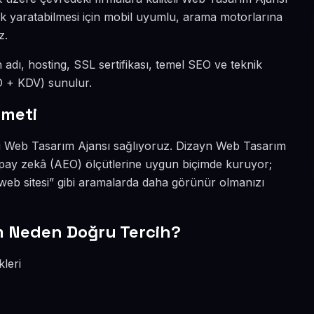
ark yaratabilmesi için mobil uyumlu, arama motorlarına
z.
n adı, hosting, SSL sertifikası, temel SEO ve teknik
SD + KDV) sunulur.
zmeti
ikli Web Tasarım Ajansı sağlıyoruz. Dizayn Web Tasarım
apay zekâ (AEO) ölçütlerine uygun biçimde kuruyor;
eb sitesi” gibi aramalarda daha görünür olmanızı
m Neden Doğru Tercih?
leri