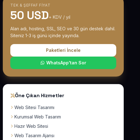
TEK & ŞEFFAF FIYAT
50 USD
+ KDV / yıl
Alan adı, hosting, SSL, SEO ve 30 gün destek dahil.
Siteniz 1-3 iş günü içinde yayında.
Paketleri İncele
WhatsApp'tan Sor
Öne Çıkan Hizmetler
Web Sitesi Tasarımı
Kurumsal Web Tasarım
Hazır Web Sitesi
Web Tasarım Ajansı