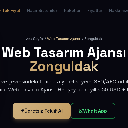
Tek Fiyat
Hazır Sistemler
Paketler
Fiyatlar
Hakkımız
Ana Sayfa
/
Web Tasarım Ajansı
/
Zonguldak
Web Tasarım Ajansı
Zonguldak
ve çevresindeki firmalara yönelik, yerel SEO/AEO odak
lu Web Tasarım Ajansı. Her şey dahil yıllık 50 USD +
Ücretsiz Teklif Al
WhatsApp