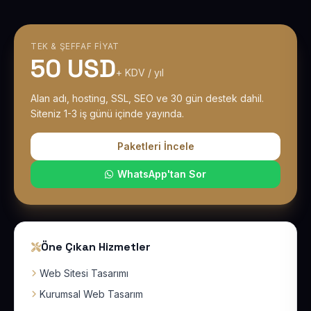
TEK & ŞEFFAF FIYAT
50 USD
+ KDV / yıl
Alan adı, hosting, SSL, SEO ve 30 gün destek dahil.
Siteniz 1-3 iş günü içinde yayında.
Paketleri İncele
WhatsApp'tan Sor
Öne Çıkan Hizmetler
Web Sitesi Tasarımı
Kurumsal Web Tasarım