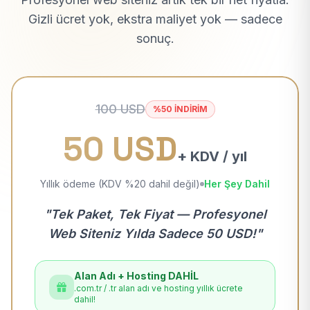
Gizli ücret yok, ekstra maliyet yok — sadece
sonuç.
100 USD
%50 İNDİRİM
50 USD
+ KDV / yıl
Yıllık ödeme (KDV %20 dahil değil)
Her Şey Dahil
"Tek Paket, Tek Fiyat — Profesyonel
Web Siteniz Yılda Sadece 50 USD!"
Alan Adı + Hosting DAHİL
.com.tr / .tr alan adı ve hosting yıllık ücrete
dahil!