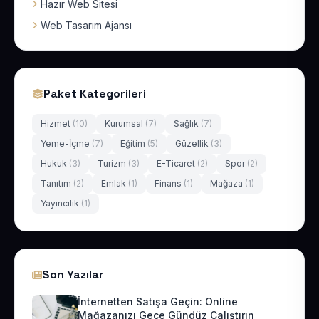
Hazır Web Sitesi
Web Tasarım Ajansı
Paket Kategorileri
Hizmet
(10)
Kurumsal
(7)
Sağlık
(7)
Yeme-İçme
(7)
Eğitim
(5)
Güzellik
(3)
Hukuk
(3)
Turizm
(3)
E-Ticaret
(2)
Spor
(2)
Tanıtım
(2)
Emlak
(1)
Finans
(1)
Mağaza
(1)
Yayıncılık
(1)
Son Yazılar
İnternetten Satışa Geçin: Online
Mağazanızı Gece Gündüz Çalıştırın