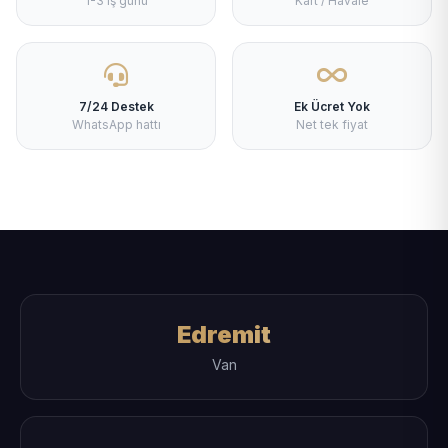
1-3 iş günü
Kart / Havale
7/24 Destek
Ek Ücret Yok
WhatsApp hattı
Net tek fiyat
Edremit
Van