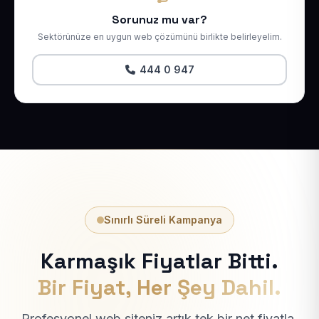
Sorunuz mu var?
Sektörünüze en uygun web çözümünü birlikte belirleyelim.
444 0 947
Sınırlı Süreli Kampanya
Karmaşık Fiyatlar Bitti.
Bir Fiyat, Her Şey Dahil.
Profesyonel web siteniz artık tek bir net fiyatla.