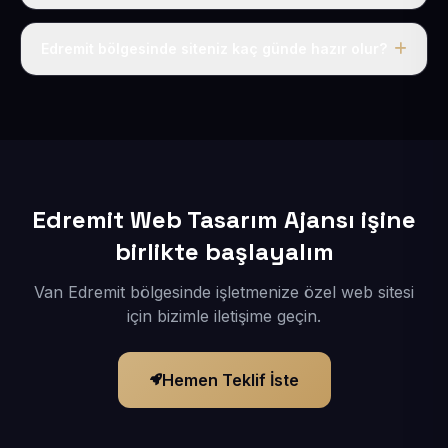
Tek fiyat uygulanır: yıllık 50 USD + KDV. Bu bedele alan
adı, hosting, SSL ve temel SEO da dahildir.
Edremit bölgesinde siteniz kaç günde hazır olur?
İçerikleriniz elimize geçtikten sonra siteniz 1-3 iş günü
içerisinde yayına alınır.
Edremit Web Tasarım Ajansı işine
birlikte başlayalım
Van Edremit bölgesinde işletmenize özel web sitesi
için bizimle iletişime geçin.
Hemen Teklif İste