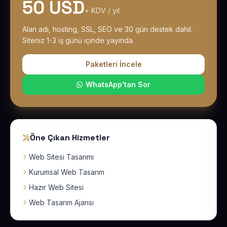
50 USD
+ KDV / yıl
Alan adı, hosting, SSL, SEO ve 30 gün destek dahil.
Siteniz 1-3 iş günü içinde yayında.
Paketleri İncele
WhatsApp'tan Sor
Öne Çıkan Hizmetler
Web Sitesi Tasarımı
Kurumsal Web Tasarım
Hazır Web Sitesi
Web Tasarım Ajansı