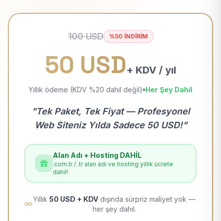
100 USD
%50 İNDİRİM
50 USD
+ KDV / yıl
Yıllık ödeme (KDV %20 dahil değil)
Her Şey Dahil
"Tek Paket, Tek Fiyat — Profesyonel
Web Siteniz Yılda Sadece 50 USD!"
Alan Adı + Hosting DAHİL
.com.tr / .tr alan adı ve hosting yıllık ücrete
dahil!
Yıllık
50 USD + KDV
dışında sürpriz maliyet yok —
her şey dahil.