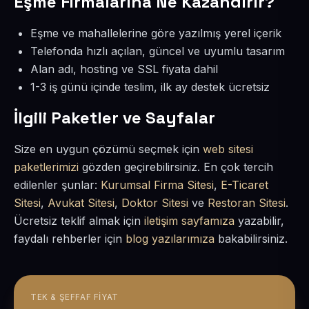
Eşme Firmalarına Ne Kazandırır?
Eşme ve mahallelerine göre yazılmış yerel içerik
Telefonda hızlı açılan, güncel ve uyumlu tasarım
Alan adı, hosting ve SSL fiyata dahil
1-3 iş günü içinde teslim, ilk ay destek ücretsiz
İlgili Paketler ve Sayfalar
Size en uygun çözümü seçmek için
web sitesi
paketlerimizi
gözden geçirebilirsiniz. En çok tercih
edilenler şunlar:
Kurumsal Firma Sitesi
,
E-Ticaret
Sitesi
,
Avukat Sitesi
,
Doktor Sitesi
ve
Restoran Sitesi
.
Ücretsiz teklif almak için
iletişim sayfamıza
yazabilir,
faydalı rehberler için
blog yazılarımıza
bakabilirsiniz.
TEK & ŞEFFAF FIYAT