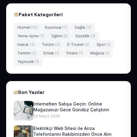
Paket Kategorileri
Hizmet
(10)
Kurumsal
(7)
Sağlık
(7)
Yeme-İçme
(7)
Eğitim
(5)
Güzellik
(3)
Hukuk
(3)
Turizm
(3)
E-Ticaret
(2)
Spor
(2)
Tanıtım
(2)
Emlak
(1)
Finans
(1)
Mağaza
(1)
Yayıncılık
(1)
Son Yazılar
İnternetten Satışa Geçin: Online
Mağazanızı Gece Gündüz Çalıştırın
29 Mayıs 2026
Elektrikçi Web Sitesi ile Arıza
Telefonlarını Rakibinizden Önce Alın