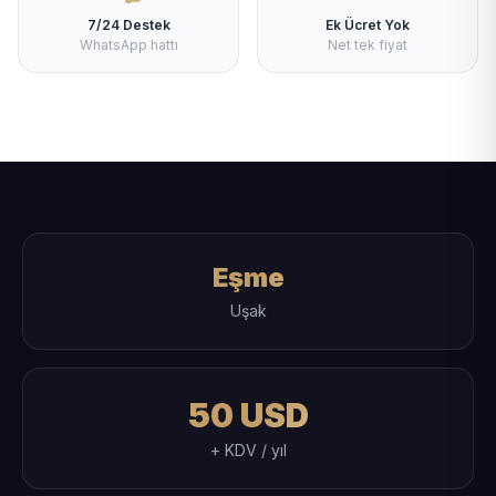
7/24 Destek
Ek Ücret Yok
WhatsApp hattı
Net tek fiyat
Eşme
Uşak
50 USD
+ KDV / yıl