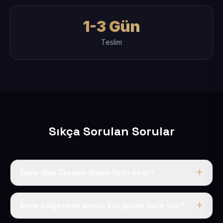
1-3 Gün
Teslim
Sıkça Sorulan Sorular
Eşme Web Tasarım Ajansı fiyatı nedir?
Tek fiyat uygulanır: yıllık 50 USD + KDV. Bu bedele alan
adı, hosting, SSL ve temel SEO da dahildir.
Eşme bölgesinde siteniz kaç günde hazır olur?