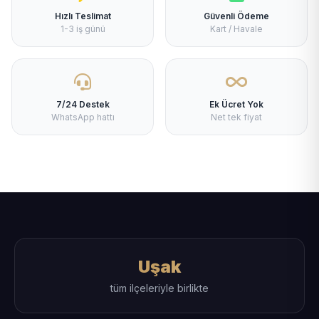
Hızlı Teslimat
Güvenli Ödeme
1-3 iş günü
Kart / Havale
7/24 Destek
Ek Ücret Yok
WhatsApp hattı
Net tek fiyat
Uşak
tüm ilçeleriyle birlikte