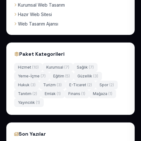
Kurumsal Web Tasarım
Hazır Web Sitesi
Web Tasarım Ajansı
Paket Kategorileri
Hizmet
(10)
Kurumsal
(7)
Sağlık
(7)
Yeme-İçme
(7)
Eğitim
(5)
Güzellik
(3)
Hukuk
(3)
Turizm
(3)
E-Ticaret
(2)
Spor
(2)
Tanıtım
(2)
Emlak
(1)
Finans
(1)
Mağaza
(1)
Yayıncılık
(1)
Son Yazılar