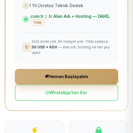
1 Yıl Ücretsiz Teknik Destek
.com.tr / .tr Alan Adı + Hosting — DAHİL
Yıllık
Gizli ücret yok. Ek maliyet yok. Yılda sadece
50 USD + KDV
— alan adı, hosting ve her şey
dahil.
Hemen Başlayalım
WhatsApp'tan Sor