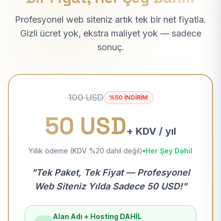
Profesyonel web siteniz artık tek bir net fiyatla.
Gizli ücret yok, ekstra maliyet yok — sadece
sonuç.
100 USD
%50 İNDİRİM
50 USD
+ KDV / yıl
Yıllık ödeme (KDV %20 dahil değil)
Her Şey Dahil
"Tek Paket, Tek Fiyat — Profesyonel
Web Siteniz Yılda Sadece 50 USD!"
Alan Adı + Hosting DAHİL