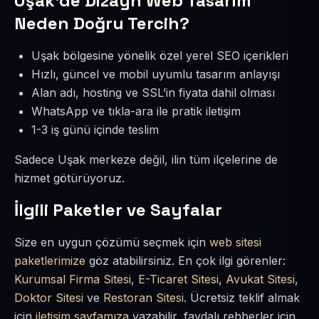
Uşak’de Dizayn Web Tasarım
Neden Doğru Tercih?
Uşak bölgesine yönelik özel yerel SEO içerikleri
Hızlı, güncel ve mobil uyumlu tasarım anlayışı
Alan adı, hosting ve SSL’in fiyata dahil olması
WhatsApp ve tıkla-ara ile pratik iletişim
1-3 iş günü içinde teslim
Sadece Uşak merkeze değil, ilin tüm ilçelerine de
hizmet götürüyoruz.
İlgili Paketler ve Sayfalar
Size en uygun çözümü seçmek için
web sitesi
paketlerimize
göz atabilirsiniz. En çok ilgi görenler:
Kurumsal Firma Sitesi
,
E-Ticaret Sitesi
,
Avukat Sitesi
,
Doktor Sitesi
ve
Restoran Sitesi
. Ücretsiz teklif almak
için
iletişim sayfamıza
yazabilir, faydalı rehberler için