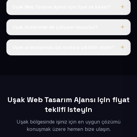
Uşak Web Tasarım Ajansı için fiyat ne kadar?
Uşak dahil Türkiye’nin her yerinde geçerli yıllık tek
fiyatımız 50 USD + KDV’dir. Alan adı, hosting, SSL ve
Uşak ilçelerinde de çalışıyor musunuz?
temel SEO bu fiyatın içindedir.
Elbette; Uşak iline bağlı bütün ilçelere uzaktan ve
eksiksiz şekilde hizmet sunuyoruz.
Uşak aramalarında üst sıralara çıkabilir miyim?
Sitenizi Uşak odaklı yerel SEO ve AEO içerikleriyle
kuruyoruz; böylece bölgesel aramalarda daha kolay
bulunur hale gelirsiniz.
Uşak Web Tasarım Ajansı için fiyat
teklifi isteyin
Uşak bölgesinde işiniz için en uygun çözümü
konuşmak üzere hemen bize ulaşın.