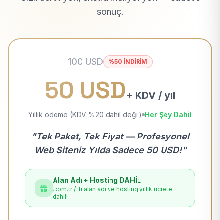
sonuç.
100 USD
%50 İNDİRİM
50 USD
+ KDV / yıl
Yıllık ödeme (KDV %20 dahil değil)
Her Şey Dahil
"Tek Paket, Tek Fiyat — Profesyonel
Web Siteniz Yılda Sadece 50 USD!"
Alan Adı + Hosting DAHİL
.com.tr / .tr alan adı ve hosting yıllık ücrete
dahil!