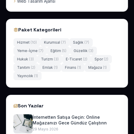
Web Tasarım Ajansı
Paket Kategorileri
Hizmet
(10)
Kurumsal
(7)
Sağlık
(7)
Yeme-İçme
(7)
Eğitim
(5)
Güzellik
(3)
Hukuk
(3)
Turizm
(3)
E-Ticaret
(2)
Spor
(2)
Tanıtım
(2)
Emlak
(1)
Finans
(1)
Mağaza
(1)
Yayıncılık
(1)
Son Yazılar
İnternetten Satışa Geçin: Online
Mağazanızı Gece Gündüz Çalıştırın
29 Mayıs 2026