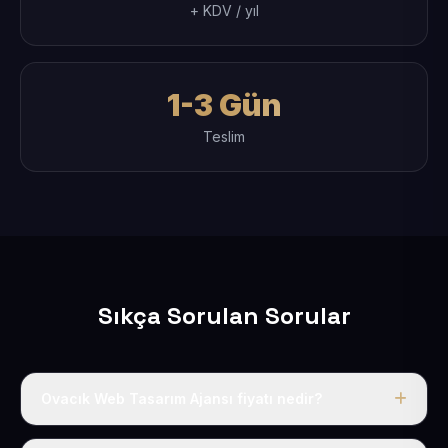
+ KDV / yıl
1-3 Gün
Teslim
Sıkça Sorulan Sorular
Ovacık Web Tasarım Ajansı fiyatı nedir?
Tek fiyat uygulanır: yıllık 50 USD + KDV. Bu bedele alan