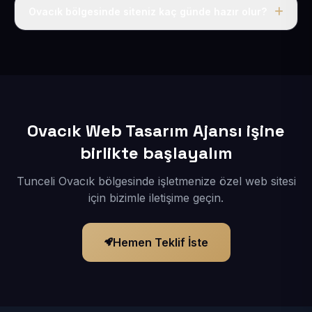
adı, hosting, SSL ve temel SEO da dahildir.
Ovacık bölgesinde siteniz kaç günde hazır olur?
İçerikleriniz elimize geçtikten sonra siteniz 1-3 iş günü
içerisinde yayına alınır.
Ovacık Web Tasarım Ajansı işine
birlikte başlayalım
Tunceli Ovacık bölgesinde işletmenize özel web sitesi
için bizimle iletişime geçin.
Hemen Teklif İste