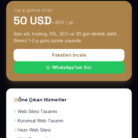
TEK & ŞEFFAF FIYAT
50 USD
+ KDV / yıl
Alan adı, hosting, SSL, SEO ve 30 gün destek dahil.
Siteniz 1-3 iş günü içinde yayında.
Paketleri İncele
WhatsApp'tan Sor
Öne Çıkan Hizmetler
Web Sitesi Tasarımı
Kurumsal Web Tasarım
Hazır Web Sitesi