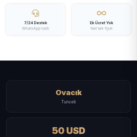
7/24 Destek
Ek Ücret Yok
WhatsApp hattı
Net tek fiyat
Ovacık
Tunceli
50 USD