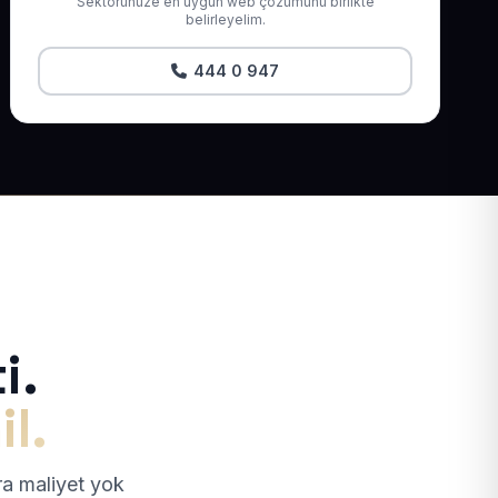
Sektörünüze en uygun web çözümünü birlikte
belirleyelim.
444 0 947
i.
il.
tra maliyet yok