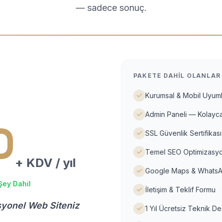
— sadece sonuç.
PAKETE DAHIL OLANLAR
Kurumsal & Mobil Uyuml
Admin Paneli — Kolayca
D
SSL Güvenlik Sertifikası
Temel SEO Optimizasyo
+ KDV / yıl
Google Maps & WhatsA
Şey Dahil
İletişim & Teklif Formu
syonel Web Siteniz
1 Yıl Ücretsiz Teknik D