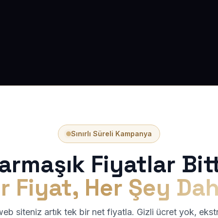
Sınırlı Süreli Kampanya
armaşık Fiyatlar Bitt
r Fiyat, Her Şey Dah
b siteniz artık tek bir net fiyatla. Gizli ücret yok, eks