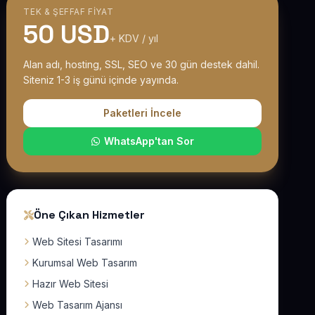
TEK & ŞEFFAF FIYAT
50 USD
+ KDV / yıl
Alan adı, hosting, SSL, SEO ve 30 gün destek dahil.
Siteniz 1-3 iş günü içinde yayında.
Paketleri İncele
WhatsApp'tan Sor
Öne Çıkan Hizmetler
Web Sitesi Tasarımı
Kurumsal Web Tasarım
Hazır Web Sitesi
Web Tasarım Ajansı