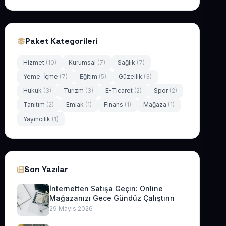
Paket Kategorileri
Hizmet
(10)
Kurumsal
(7)
Sağlık
(7)
Yeme-İçme
(7)
Eğitim
(5)
Güzellik
(3)
Hukuk
(3)
Turizm
(3)
E-Ticaret
(2)
Spor
(2)
Tanıtım
(2)
Emlak
(1)
Finans
(1)
Mağaza
(1)
Yayıncılık
(1)
Son Yazılar
İnternetten Satışa Geçin: Online
Mağazanızı Gece Gündüz Çalıştırın
29 Mayıs 2026