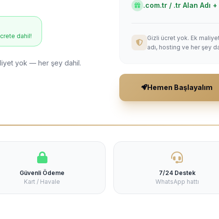
.com.tr / .tr Alan Adı
ücrete dahil!
Gizli ücret yok. Ek maliy
adı, hosting ve her şey da
liyet yok — her şey dahil.
Hemen Başlayalım
Güvenli Ödeme
7/24 Destek
Kart / Havale
WhatsApp hattı