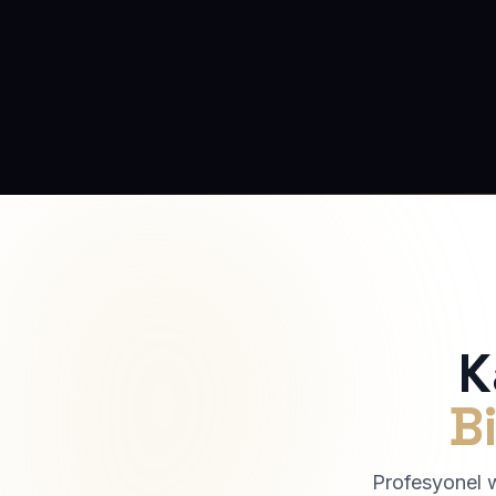
K
Bi
Profesyonel we