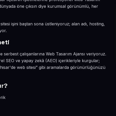
tal dünyada öne çıksın diye kurumsal görünümlü, her
itesi işini baştan sona üstleniyoruz; alan adı, hosting,
yor.
eti
ve serbest çalışanlarına Web Tasarım Ajansı veriyoruz.
rel SEO ve yapay zekâ (AEO) içerikleriyle kurgular;
hisar'de web sitesi” gibi aramalarda görünürlüğünüzü
ır?
rik