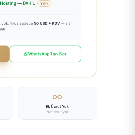
 + Hosting — DAHİL
Yıllık
et yok. Yılda sadece
50 USD + KDV
— alan
hil.
WhatsApp'tan Sor
Ek Ücret Yok
Net tek fiyat