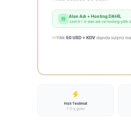
Alan Adı + Hosting DAHİL
.com.tr / .tr alan adı ve hosting yıllık 
Yıllık
50 USD + KDV
dışında sürpriz ma
Hızlı Teslimat
1-3 iş günü