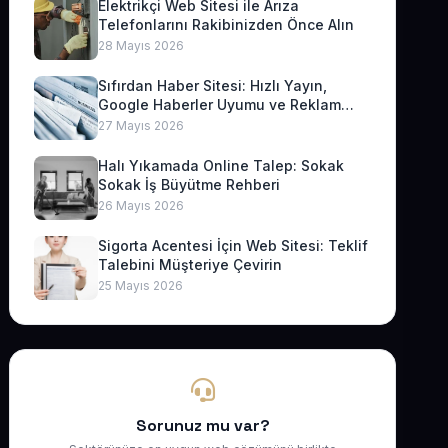
Elektrikçi Web Sitesi ile Arıza
Telefonlarını Rakibinizden Önce Alın
28 Mayıs 2026
Sıfırdan Haber Sitesi: Hızlı Yayın,
Google Haberler Uyumu ve Reklam
Geliri
27 Mayıs 2026
Halı Yıkamada Online Talep: Sokak
Sokak İş Büyütme Rehberi
26 Mayıs 2026
Sigorta Acentesi İçin Web Sitesi: Teklif
Talebini Müşteriye Çevirin
25 Mayıs 2026
Sorunuz mu var?