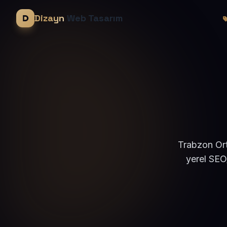
Dizayn
Web Tasarım
Trabzon Ort
yerel SEO