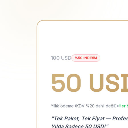
100 USD
%50 İNDİRİM
50 US
Yıllık ödeme (KDV %20 dahil değil)
Her 
"Tek Paket, Tek Fiyat — Profe
Yılda Sadece 50 USD!"