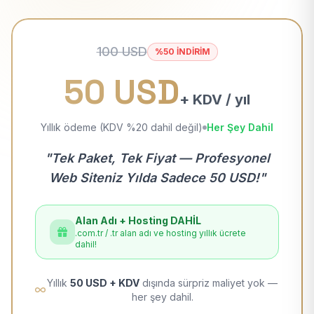
100 USD
%50 İNDİRİM
50 USD
+ KDV / yıl
Yıllık ödeme (KDV %20 dahil değil)
Her Şey Dahil
"Tek Paket, Tek Fiyat — Profesyonel
Web Siteniz Yılda Sadece 50 USD!"
Alan Adı + Hosting DAHİL
.com.tr / .tr alan adı ve hosting yıllık ücrete
dahil!
Yıllık
50 USD + KDV
dışında sürpriz maliyet yok —
her şey dahil.