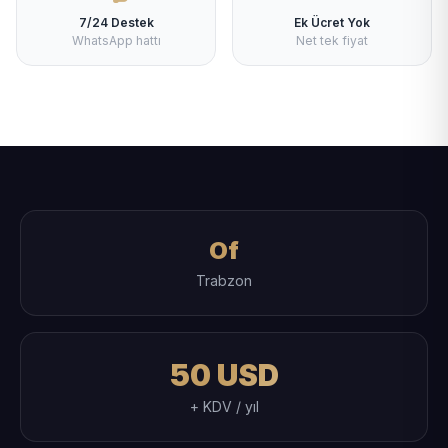
7/24 Destek
Ek Ücret Yok
WhatsApp hattı
Net tek fiyat
Of
Trabzon
50 USD
+ KDV / yıl