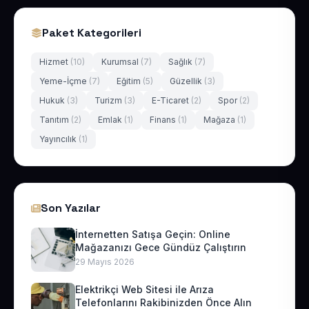
Paket Kategorileri
Hizmet
(10)
Kurumsal
(7)
Sağlık
(7)
Yeme-İçme
(7)
Eğitim
(5)
Güzellik
(3)
Hukuk
(3)
Turizm
(3)
E-Ticaret
(2)
Spor
(2)
Tanıtım
(2)
Emlak
(1)
Finans
(1)
Mağaza
(1)
Yayıncılık
(1)
Son Yazılar
İnternetten Satışa Geçin: Online
Mağazanızı Gece Gündüz Çalıştırın
29 Mayıs 2026
Elektrikçi Web Sitesi ile Arıza
Telefonlarını Rakibinizden Önce Alın