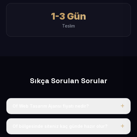
1-3 Gün
Teslim
Sıkça Sorulan Sorular
Of Web Tasarım Ajansı fiyatı nedir?
Tek fiyat uygulanır: yıllık 50 USD + KDV. Bu bedele alan
adı, hosting, SSL ve temel SEO da dahildir.
Of bölgesinde siteniz kaç günde hazır olur?