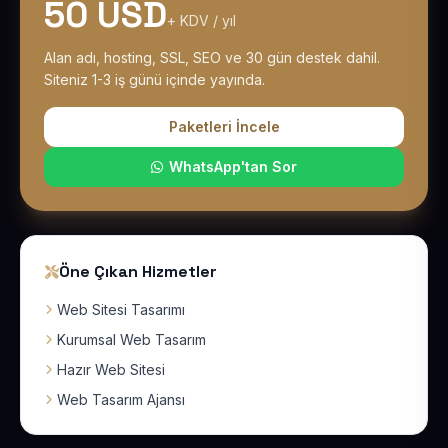
50 USD
+ KDV / yıl
Alan adı, hosting, SSL, SEO ve 30 gün destek dahil.
Siteniz 1-3 iş günü içinde yayında.
Paketleri İncele
WhatsApp'tan Sor
Öne Çıkan Hizmetler
Web Sitesi Tasarımı
Kurumsal Web Tasarım
Hazır Web Sitesi
Web Tasarım Ajansı