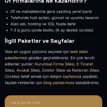
Of Firmalarına Ne Kazandırır?
Of ve mahallelerine göre yazılmış yerel içerik
Telefonda hızlı açılan, güncel ve uyumlu tasarım
Alan adı, hosting ve SSL fiyata dahil
1-3 iş günü içinde teslim, ilk ay destek ücretsiz
İlgili Paketler ve Sayfalar
Size en uygun çözümü seçmek için
web sitesi
paketlerimizi
gözden geçirebilirsiniz. En çok tercih
edilenler şunlar:
Kurumsal Firma Sitesi
,
E-Ticaret
Sitesi
,
Avukat Sitesi
,
Doktor Sitesi
ve
Restoran Sitesi
.
Ücretsiz teklif almak için
iletişim sayfamıza
yazabilir,
faydalı rehberler için
blog yazılarımıza
bakabilirsiniz.
TEK & ŞEFFAF FIYAT