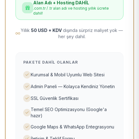
Alan Adı + Hosting DAHİL
.com.tr / .tr alan adı ve hosting yıllık ücrete
dahil!
Yıllık
50 USD + KDV
dışında sürpriz maliyet yok —
her şey dahil.
PAKETE DAHIL OLANLAR
Kurumsal & Mobil Uyumlu Web Sitesi
Admin Paneli — Kolayca Kendiniz Yönetin
SSL Güvenlik Sertifikası
Temel SEO Optimizasyonu (Google'a
hazır)
Google Maps & WhatsApp Entegrasyonu
İletişim & Teklif Formu