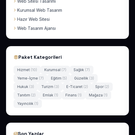
Web Sitesi Tasarımı
Kurumsal Web Tasarım
Hazır Web Sitesi
Web Tasarım Ajansı
Paket Kategorileri
Hizmet
(10)
Kurumsal
(7)
Sağlık
(7)
Yeme-İçme
(7)
Eğitim
(5)
Güzellik
(3)
Hukuk
(3)
Turizm
(3)
E-Ticaret
(2)
Spor
(2)
Tanıtım
(2)
Emlak
(1)
Finans
(1)
Mağaza
(1)
Yayıncılık
(1)
Son Yazılar