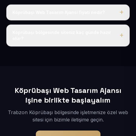
Köprübaşı Web Tasarım Ajansı fiyatı nedir?
Tek fiyat uygulanır: yıllık 50 USD + KDV. Bu bedele alan
adı, hosting, SSL ve temel SEO da dahildir.
Köprübaşı bölgesinde siteniz kaç günde hazır
olur?
İçerikleriniz elimize geçtikten sonra siteniz 1-3 iş günü
içerisinde yayına alınır.
Köprübaşı Web Tasarım Ajansı
işine birlikte başlayalım
Trabzon Köprübaşı bölgesinde işletmenize özel web
sitesi için bizimle iletişime geçin.