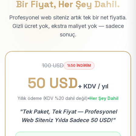
Bir Fiyat, Her Şey Dahil.
Profesyonel web siteniz artık tek bir net fiyatla.
Gizli ücret yok, ekstra maliyet yok — sadece
sonuç.
100 USD
%50 İNDİRİM
50 USD
+ KDV / yıl
Yıllık ödeme (KDV %20 dahil değil)
Her Şey Dahil
"Tek Paket, Tek Fiyat — Profesyonel
Web Siteniz Yılda Sadece 50 USD!"