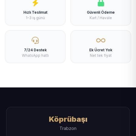
Hızlı Teslimat
Güvenli Ödeme
1-3 iş günü
Kart / Havale
7/24 Destek
Ek Ücret Yok
WhatsApp hattı
Net tek fiyat
Köprübaşı
Trabzon