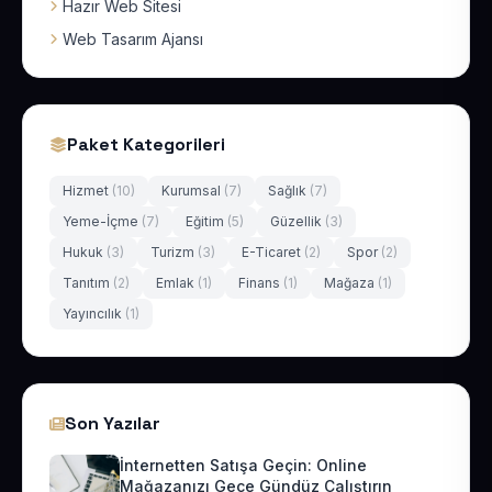
Hazır Web Sitesi
Web Tasarım Ajansı
Paket Kategorileri
Hizmet
(10)
Kurumsal
(7)
Sağlık
(7)
Yeme-İçme
(7)
Eğitim
(5)
Güzellik
(3)
Hukuk
(3)
Turizm
(3)
E-Ticaret
(2)
Spor
(2)
Tanıtım
(2)
Emlak
(1)
Finans
(1)
Mağaza
(1)
Yayıncılık
(1)
Son Yazılar
İnternetten Satışa Geçin: Online
Mağazanızı Gece Gündüz Çalıştırın