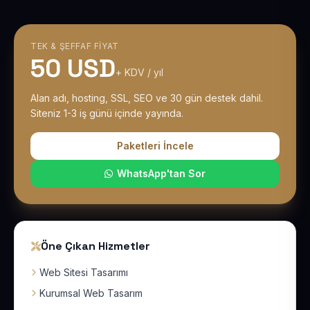
TEK & ŞEFFAF FIYAT
50 USD
+ KDV / yıl
Alan adı, hosting, SSL, SEO ve 30 gün destek dahil.
Siteniz 1-3 iş günü içinde yayında.
Paketleri İncele
WhatsApp'tan Sor
Öne Çıkan Hizmetler
Web Sitesi Tasarımı
Kurumsal Web Tasarım