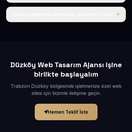
Tek fiyat uygulanır: yıllık 50 USD + KDV. Bu bedele alan
adı, hosting, SSL ve temel SEO da dahildir.
Düzköy bölgesinde siteniz kaç günde hazır olur?
İçerikleriniz elimize geçtikten sonra siteniz 1-3 iş günü
içerisinde yayına alınır.
Düzköy Web Tasarım Ajansı işine
birlikte başlayalım
Trabzon Düzköy bölgesinde işletmenize özel web
sitesi için bizimle iletişime geçin.
Hemen Teklif İste