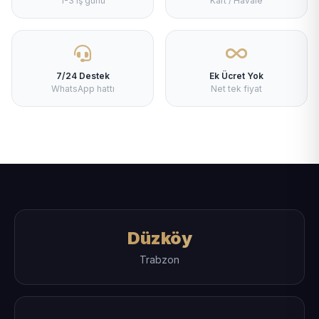
1-3 iş günü
Kart / Havale
7/24 Destek
Ek Ücret Yok
WhatsApp hattı
Net tek fiyat
Düzköy
Trabzon