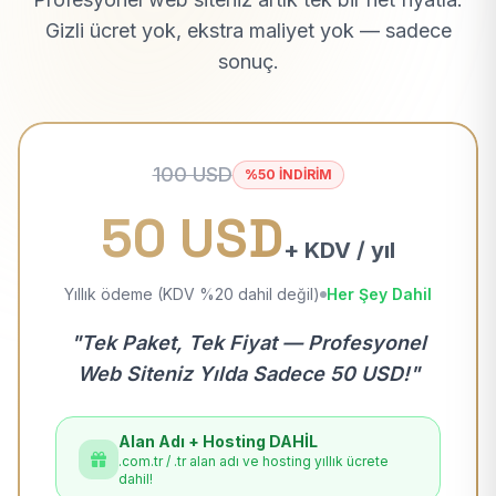
Gizli ücret yok, ekstra maliyet yok — sadece
sonuç.
100 USD
%50 İNDİRİM
50 USD
+ KDV / yıl
Yıllık ödeme (KDV %20 dahil değil)
Her Şey Dahil
"Tek Paket, Tek Fiyat — Profesyonel
Web Siteniz Yılda Sadece 50 USD!"
Alan Adı + Hosting DAHİL
.com.tr / .tr alan adı ve hosting yıllık ücrete
dahil!