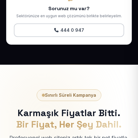
Sorunuz mu var?
Sektörünüze en uygun web çözümünü birlikte belirleyelim.
444 0 947
Sınırlı Süreli Kampanya
Karmaşık Fiyatlar Bitti.
Bir Fiyat, Her Şey Dahil.
Profesyonel web siteniz artık tek bir net fiyatla.