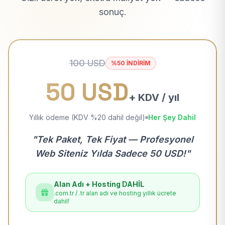
sonuç.
100 USD
%50 İNDİRİM
50 USD
+ KDV / yıl
Yıllık ödeme (KDV %20 dahil değil)
Her Şey Dahil
"Tek Paket, Tek Fiyat — Profesyonel
Web Siteniz Yılda Sadece 50 USD!"
Alan Adı + Hosting DAHİL
.com.tr / .tr alan adı ve hosting yıllık ücrete
dahil!