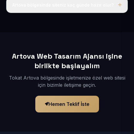
adı, hosting, SSL ve temel SEO da dahildir.
Artova bölgesinde siteniz kaç günde hazır olur?
İçerikleriniz elimize geçtikten sonra siteniz 1-3 iş günü
içerisinde yayına alınır.
Artova Web Tasarım Ajansı işine
birlikte başlayalım
Tokat Artova bölgesinde işletmenize özel web sitesi
için bizimle iletişime geçin.
Hemen Teklif İste