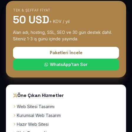
TEK & ŞEFFAF FIYAT
50 USD
+ KDV / yıl
Alan adı, hosting, SSL, SEO ve 30 gün destek dahil.
Siteniz 1-3 iş günü içinde yayında.
Paketleri İncele
WhatsApp'tan Sor
Öne Çıkan Hizmetler
Web Sitesi Tasarımı
Kurumsal Web Tasarım
Hazır Web Sitesi