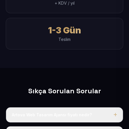
+ KDV / yıl
1-3 Gün
Teslim
Sıkça Sorulan Sorular
Artova Web Tasarım Ajansı fiyatı nedir?
Tek fiyat uygulanır: yıllık 50 USD + KDV. Bu bedele alan