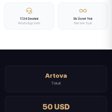
7/24 Destek
Ek Ücret Yok
WhatsApp hattı
Net tek fiyat
Artova
Tokat
50 USD