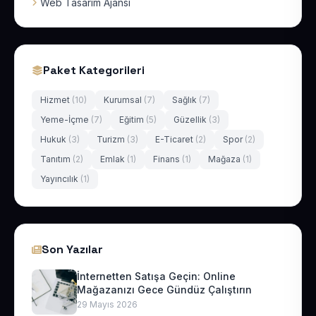
Web Tasarım Ajansı
Paket Kategorileri
Hizmet
(10)
Kurumsal
(7)
Sağlık
(7)
Yeme-İçme
(7)
Eğitim
(5)
Güzellik
(3)
Hukuk
(3)
Turizm
(3)
E-Ticaret
(2)
Spor
(2)
Tanıtım
(2)
Emlak
(1)
Finans
(1)
Mağaza
(1)
Yayıncılık
(1)
Son Yazılar
İnternetten Satışa Geçin: Online
Mağazanızı Gece Gündüz Çalıştırın
29 Mayıs 2026