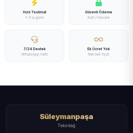
Hızlı Teslimat
Güvenli Ödeme
1-3 iş günü
Kart / Havale
7/24 Destek
Ek Ücret Yok
WhatsApp hattı
Net tek fiyat
Süleymanpaşa
Tekirdağ