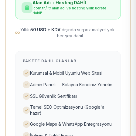
Alan Adı + Hosting DAHİL
.com.tr / .tr alan adı ve hosting yıllık ücrete
dahil!
Yıllık
50 USD + KDV
dışında sürpriz maliyet yok —
her şey dahil.
PAKETE DAHIL OLANLAR
Kurumsal & Mobil Uyumlu Web Sitesi
Admin Paneli — Kolayca Kendiniz Yönetin
SSL Güvenlik Sertifikası
Temel SEO Optimizasyonu (Google'a
hazır)
Google Maps & WhatsApp Entegrasyonu
İletişim & Teklif Formu