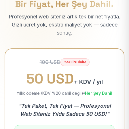
Bir Fiyat, Her Şey Dahil.
Profesyonel web siteniz artık tek bir net fiyatla.
Gizli ücret yok, ekstra maliyet yok — sadece
sonuç.
100 USD
%50 İNDİRİM
50 USD
+ KDV / yıl
Yıllık ödeme (KDV %20 dahil değil)
Her Şey Dahil
"Tek Paket, Tek Fiyat — Profesyonel
Web Siteniz Yılda Sadece 50 USD!"