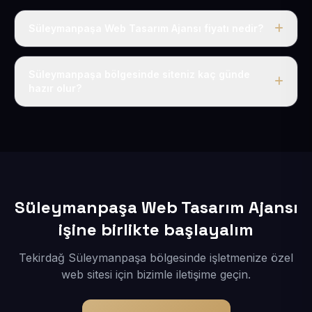
Süleymanpaşa Web Tasarım Ajansı fiyatı nedir?
Tek fiyat uygulanır: yıllık 50 USD + KDV. Bu bedele alan
adı, hosting, SSL ve temel SEO da dahildir.
Süleymanpaşa bölgesinde siteniz kaç günde
hazır olur?
İçerikleriniz elimize geçtikten sonra siteniz 1-3 iş günü
içerisinde yayına alınır.
Süleymanpaşa Web Tasarım Ajansı
işine birlikte başlayalım
Tekirdağ Süleymanpaşa bölgesinde işletmenize özel
web sitesi için bizimle iletişime geçin.