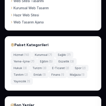
Web Sitesi Tasarımı
Kurumsal Web Tasarım
Hazır Web Sitesi
Web Tasarım Ajansı
Paket Kategorileri
Hizmet
(10)
Kurumsal
(7)
Sağlık
(7)
Yeme-İçme
(7)
Eğitim
(5)
Güzellik
(3)
Hukuk
(3)
Turizm
(3)
E-Ticaret
(2)
Spor
(2)
Tanıtım
(2)
Emlak
(1)
Finans
(1)
Mağaza
(1)
Yayıncılık
(1)
Son Yazılar