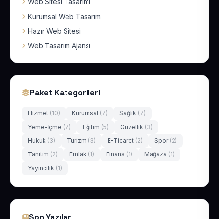
Web Sitesi Tasarımı
Kurumsal Web Tasarım
Hazır Web Sitesi
Web Tasarım Ajansı
Paket Kategorileri
Hizmet
(10)
Kurumsal
(7)
Sağlık
(7)
Yeme-İçme
(7)
Eğitim
(5)
Güzellik
(3)
Hukuk
(3)
Turizm
(3)
E-Ticaret
(2)
Spor
(2)
Tanıtım
(2)
Emlak
(1)
Finans
(1)
Mağaza
(1)
Yayıncılık
(1)
Son Yazılar