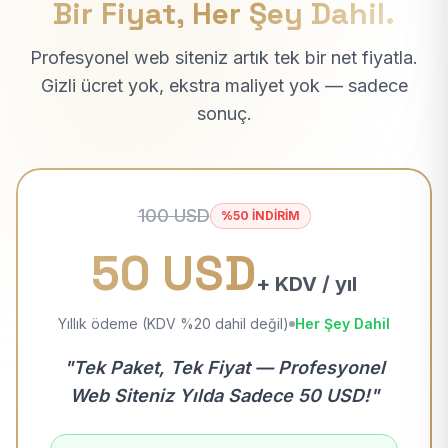
Bir Fiyat, Her Şey Dahil.
Profesyonel web siteniz artık tek bir net fiyatla.
Gizli ücret yok, ekstra maliyet yok — sadece
sonuç.
100 USD
%50 İNDİRİM
50 USD
+ KDV / yıl
Yıllık ödeme (KDV %20 dahil değil)
Her Şey Dahil
"Tek Paket, Tek Fiyat — Profesyonel
Web Siteniz Yılda Sadece 50 USD!"