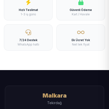
Hızlı Teslimat
Güvenli Ödeme
1-3 iş günü
Kart / Havale
7/24 Destek
Ek Ücret Yok
WhatsApp hattı
Net tek fiyat
Malkara
Tekirdağ