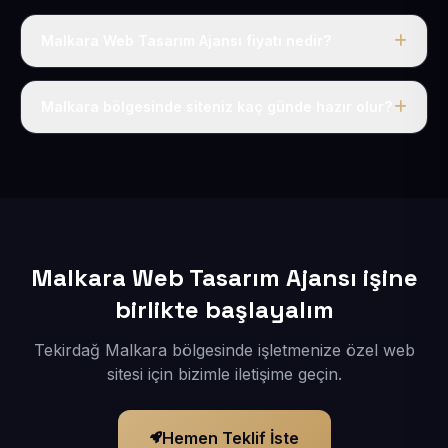
Malkara Web Tasarım Ajansı fiyatı nedir?
Tek fiyat uygulanır: yıllık 50 USD + KDV. Bu bedele alan
adı, hosting, SSL ve temel SEO da dahildir.
Malkara bölgesinde siteniz kaç günde hazır olur?
İçerikleriniz elimize geçtikten sonra siteniz 1-3 iş günü
içerisinde yayına alınır.
Malkara Web Tasarım Ajansı işine
birlikte başlayalım
Tekirdağ Malkara bölgesinde işletmenize özel web
sitesi için bizimle iletişime geçin.
Hemen Teklif İste