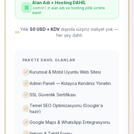
Alan Adı + Hosting DAHİL
.com.tr / .tr alan adı ve hosting yıllık ücrete
dahil!
Yıllık
50 USD + KDV
dışında sürpriz maliyet yok —
her şey dahil.
PAKETE DAHIL OLANLAR
Kurumsal & Mobil Uyumlu Web Sitesi
Admin Paneli — Kolayca Kendiniz Yönetin
SSL Güvenlik Sertifikası
Temel SEO Optimizasyonu (Google'a
hazır)
Google Maps & WhatsApp Entegrasyonu
İletişim & Teklif Formu