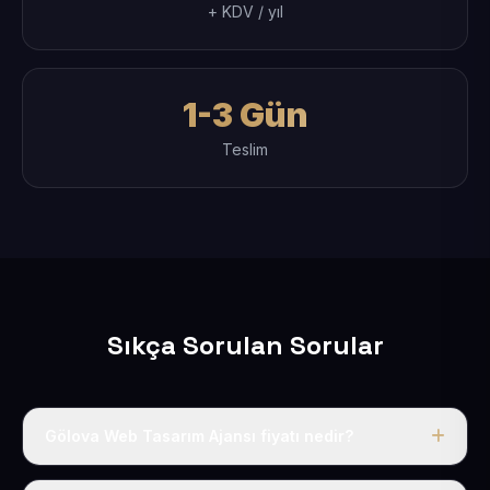
+ KDV / yıl
1-3 Gün
Teslim
Sıkça Sorulan Sorular
Gölova Web Tasarım Ajansı fiyatı nedir?
Tek fiyat uygulanır: yıllık 50 USD + KDV. Bu bedele alan