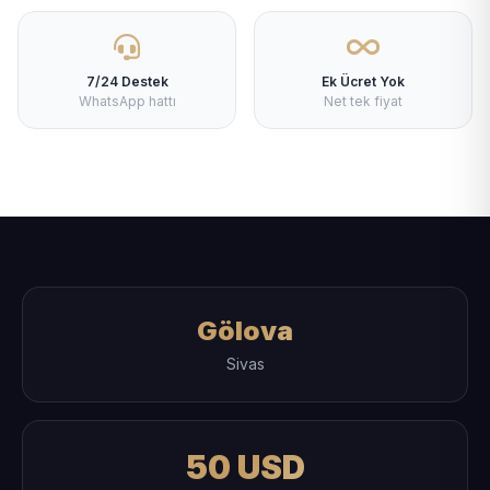
7/24 Destek
Ek Ücret Yok
WhatsApp hattı
Net tek fiyat
Gölova
Sivas
50 USD