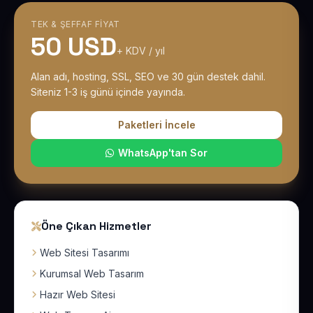
TEK & ŞEFFAF FIYAT
50 USD
+ KDV / yıl
Alan adı, hosting, SSL, SEO ve 30 gün destek dahil.
Siteniz 1-3 iş günü içinde yayında.
Paketleri İncele
WhatsApp'tan Sor
Öne Çıkan Hizmetler
Web Sitesi Tasarımı
Kurumsal Web Tasarım
Hazır Web Sitesi