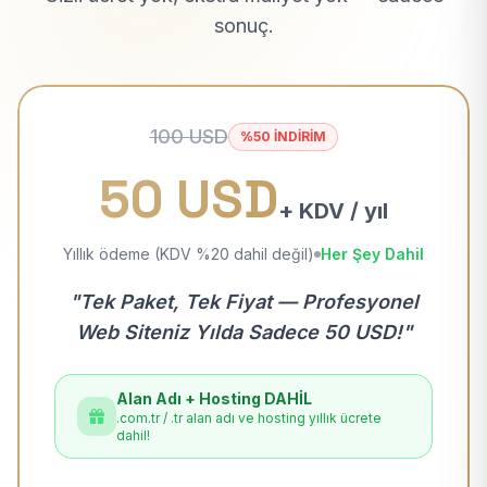
sonuç.
100 USD
%50 İNDİRİM
50 USD
+ KDV / yıl
Yıllık ödeme (KDV %20 dahil değil)
Her Şey Dahil
"Tek Paket, Tek Fiyat — Profesyonel
Web Siteniz Yılda Sadece 50 USD!"
Alan Adı + Hosting DAHİL
.com.tr / .tr alan adı ve hosting yıllık ücrete
dahil!