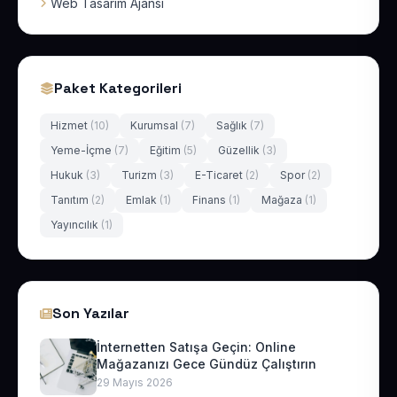
Web Tasarım Ajansı
Paket Kategorileri
Hizmet
(10)
Kurumsal
(7)
Sağlık
(7)
Yeme-İçme
(7)
Eğitim
(5)
Güzellik
(3)
Hukuk
(3)
Turizm
(3)
E-Ticaret
(2)
Spor
(2)
Tanıtım
(2)
Emlak
(1)
Finans
(1)
Mağaza
(1)
Yayıncılık
(1)
Son Yazılar
İnternetten Satışa Geçin: Online
Mağazanızı Gece Gündüz Çalıştırın
29 Mayıs 2026