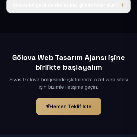
adı, hosting, SSL ve temel SEO da dahildir.
Gölova bölgesinde siteniz kaç günde hazır olur?
İçerikleriniz elimize geçtikten sonra siteniz 1-3 iş günü
içerisinde yayına alınır.
Gölova Web Tasarım Ajansı işine
birlikte başlayalım
Sivas Gölova bölgesinde işletmenize özel web sitesi
için bizimle iletişime geçin.
Hemen Teklif İste