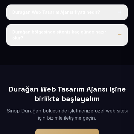
Durağan Web Tasarım Ajansı fiyatı nedir?
Tek fiyat uygulanır: yıllık 50 USD + KDV. Bu bedele alan
adı, hosting, SSL ve temel SEO da dahildir.
Durağan bölgesinde siteniz kaç günde hazır
olur?
İçerikleriniz elimize geçtikten sonra siteniz 1-3 iş günü
içerisinde yayına alınır.
Durağan Web Tasarım Ajansı işine
birlikte başlayalım
Sinop Durağan bölgesinde işletmenize özel web sitesi
için bizimle iletişime geçin.