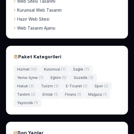
Web Sitesi Tasarımı
Kurumsal Web Tasarım
Hazır Web Sitesi
Web Tasarım Ajansı
Paket Kategorileri
Hizmet
(10)
Kurumsal
(7)
Sağlık
(7)
Yeme-İçme
(7)
Eğitim
(5)
Güzellik
(3)
Hukuk
(3)
Turizm
(3)
E-Ticaret
(2)
Spor
(2)
Tanıtım
(2)
Emlak
(1)
Finans
(1)
Mağaza
(1)
Yayıncılık
(1)
Son Yazılar