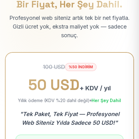
Bir Fiyat, Her Şey Dahil.
Profesyonel web siteniz artık tek bir net fiyatla.
Gizli ücret yok, ekstra maliyet yok — sadece
sonuç.
100 USD
%50 İNDİRİM
50 USD
+ KDV / yıl
Yıllık ödeme (KDV %20 dahil değil)
Her Şey Dahil
"Tek Paket, Tek Fiyat — Profesyonel
Web Siteniz Yılda Sadece 50 USD!"