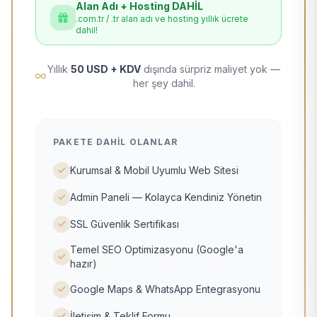
Alan Adı + Hosting DAHİL
.com.tr / .tr alan adı ve hosting yıllık ücrete
dahil!
Yıllık
50 USD + KDV
dışında sürpriz maliyet yok —
her şey dahil.
PAKETE DAHIL OLANLAR
Kurumsal & Mobil Uyumlu Web Sitesi
Admin Paneli — Kolayca Kendiniz Yönetin
SSL Güvenlik Sertifikası
Temel SEO Optimizasyonu (Google'a
hazır)
Google Maps & WhatsApp Entegrasyonu
İletişim & Teklif Formu