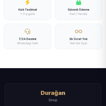
Hızlı Teslimat
Güvenli Ödeme
1-3 iş günü
Kart / Havale
7/24 Destek
Ek Ücret Yok
WhatsApp hattı
Net tek fiyat
Durağan
Sinop