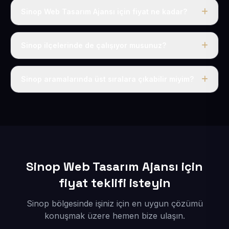
Sinop Web Tasarım Ajansı için fiyat ne kadar?
Sinop dahil Türkiye’nin her yerinde geçerli yıllık tek
fiyatımız 50 USD + KDV’dir. Alan adı, hosting, SSL ve
Sinop ilçelerinde de çalışıyor musunuz?
temel SEO bu fiyatın içindedir.
Elbette; Sinop iline bağlı bütün ilçelere uzaktan ve
eksiksiz şekilde hizmet sunuyoruz.
Sinop aramalarında üst sıralara çıkabilir miyim?
Sitenizi Sinop odaklı yerel SEO ve AEO içerikleriyle
kuruyoruz; böylece bölgesel aramalarda daha kolay
bulunur hale gelirsiniz.
Sinop Web Tasarım Ajansı için
fiyat teklifi isteyin
Sinop bölgesinde işiniz için en uygun çözümü
konuşmak üzere hemen bize ulaşın.