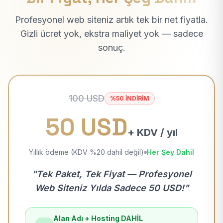
Profesyonel web siteniz artık tek bir net fiyatla.
Gizli ücret yok, ekstra maliyet yok — sadece
sonuç.
100 USD
%50 İNDİRİM
50 USD
+ KDV / yıl
Yıllık ödeme (KDV %20 dahil değil)
Her Şey Dahil
"Tek Paket, Tek Fiyat — Profesyonel
Web Siteniz Yılda Sadece 50 USD!"
Alan Adı + Hosting DAHİL