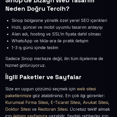
Sinop’de Dizayn Web Tasarım
Neden Doğru Tercih?
Sinop bölgesine yönelik özel yerel SEO içerikleri
Hızlı, güncel ve mobil uyumlu tasarım anlayışı
Alan adı, hosting ve SSL’in fiyata dahil olması
WhatsApp ve tıkla-ara ile pratik iletişim
1-3 iş günü içinde teslim
Sadece Sinop merkeze değil, ilin tüm ilçelerine de
hizmet götürüyoruz.
İlgili Paketler ve Sayfalar
Size en uygun çözümü seçmek için
web sitesi
paketlerimize
göz atabilirsiniz. En çok ilgi görenler:
Kurumsal Firma Sitesi
,
E-Ticaret Sitesi
,
Avukat Sitesi
,
Doktor Sitesi
ve
Restoran Sitesi
. Ücretsiz teklif almak
için
iletişim sayfamıza
yazabilir, faydalı rehberler için