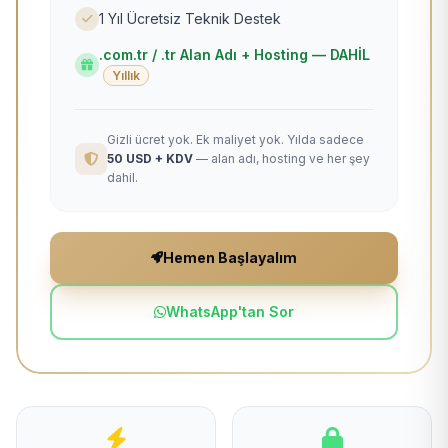
1 Yıl Ücretsiz Teknik Destek
.com.tr / .tr Alan Adı + Hosting — DAHİL
Yıllık
Gizli ücret yok. Ek maliyet yok. Yılda sadece
50 USD + KDV
— alan adı, hosting ve her şey
dahil.
Hemen Başlayalım
WhatsApp'tan Sor