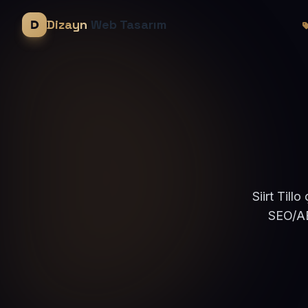
Dizayn
Web Tasarım
Siirt Till
SEO/AE