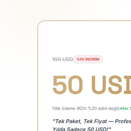
100 USD
%50 İNDİRİM
50 US
Yıllık ödeme (KDV %20 dahil değil)
Her 
"Tek Paket, Tek Fiyat — Profe
Yılda Sadece 50 USD!"