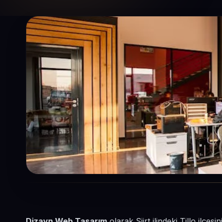
Dizayn Web Tasarım
olarak Siirt ilindeki Tillo ilç