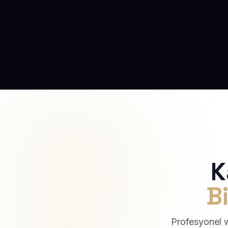
K
Bi
Profesyonel we