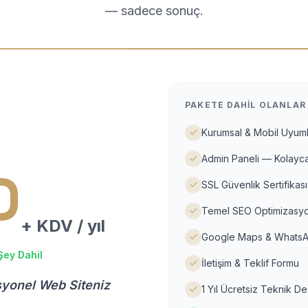
— sadece sonuç.
PAKETE DAHIL OLANLAR
Kurumsal & Mobil Uyuml
Admin Paneli — Kolayca
D
SSL Güvenlik Sertifikası
Temel SEO Optimizasyo
+ KDV / yıl
Google Maps & WhatsA
Şey Dahil
İletişim & Teklif Formu
syonel Web Siteniz
1 Yıl Ücretsiz Teknik D