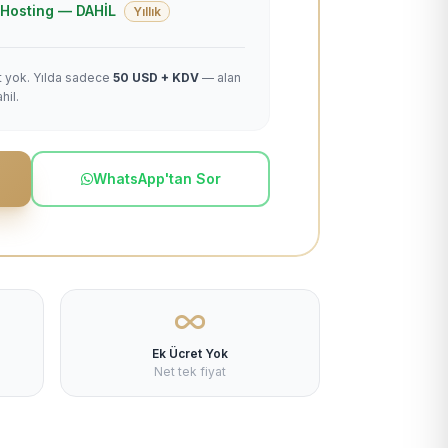
 + Hosting — DAHİL
Yıllık
et yok. Yılda sadece
50 USD + KDV
— alan
hil.
WhatsApp'tan Sor
Ek Ücret Yok
Net tek fiyat