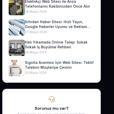
Elektrikçi Web Sitesi ile Arıza
Telefonlarını Rakibinizden Önce Alın
28 Mayıs 2026
Sıfırdan Haber Sitesi: Hızlı Yayın,
Google Haberler Uyumu ve Reklam
Geliri
27 Mayıs 2026
Halı Yıkamada Online Talep: Sokak
Sokak İş Büyütme Rehberi
26 Mayıs 2026
Sigorta Acentesi İçin Web Sitesi: Teklif
Talebini Müşteriye Çevirin
25 Mayıs 2026
Sorunuz mu var?