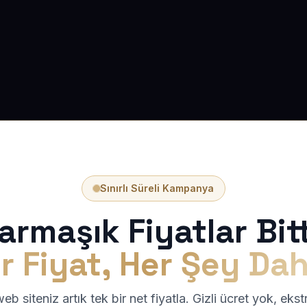
Sınırlı Süreli Kampanya
armaşık Fiyatlar Bitt
r Fiyat, Her Şey Dah
b siteniz artık tek bir net fiyatla. Gizli ücret yok, eks