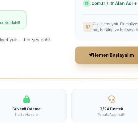
.com.tr / .tr Alan Adı
ücrete dahil!
Gizli ücret yok. Ek maliy
adı, hosting ve her şey da
liyet yok — her şey dahil.
Hemen Başlayalım
Güvenli Ödeme
7/24 Destek
Kart / Havale
WhatsApp hattı