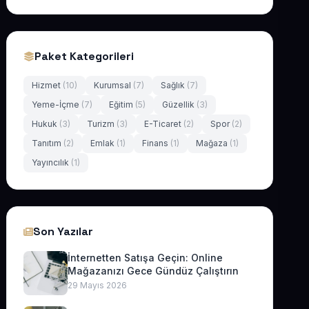
Paket Kategorileri
Hizmet
(10)
Kurumsal
(7)
Sağlık
(7)
Yeme-İçme
(7)
Eğitim
(5)
Güzellik
(3)
Hukuk
(3)
Turizm
(3)
E-Ticaret
(2)
Spor
(2)
Tanıtım
(2)
Emlak
(1)
Finans
(1)
Mağaza
(1)
Yayıncılık
(1)
Son Yazılar
İnternetten Satışa Geçin: Online
Mağazanızı Gece Gündüz Çalıştırın
29 Mayıs 2026