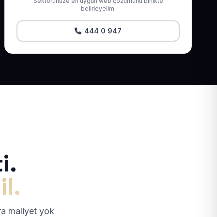
Sektörünüze en uygun web çözümünü birlikte
belirleyelim.
444 0 947
i.
il.
tra maliyet yok