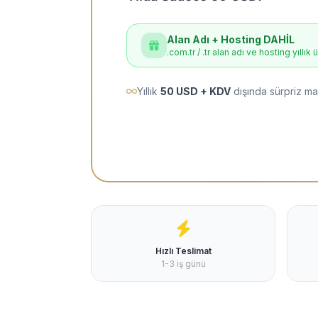
Alan Adı + Hosting DAHİL
.com.tr / .tr alan adı ve hosting yıllık 
Yıllık
50 USD + KDV
dışında sürpriz ma
Hızlı Teslimat
1-3 iş günü