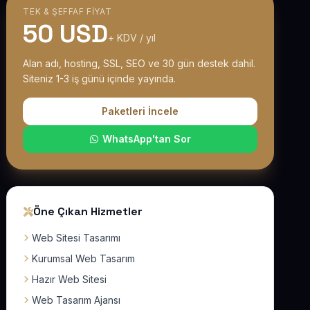
TEK & ŞEFFAF FIYAT
50 USD
+ KDV / yıl
Alan adı, hosting, SSL, SEO ve 30 gün destek dahil.
Siteniz 1-3 iş günü içinde yayında.
Paketleri İncele
WhatsApp'tan Sor
Öne Çıkan Hizmetler
Web Sitesi Tasarımı
Kurumsal Web Tasarım
Hazır Web Sitesi
Web Tasarım Ajansı