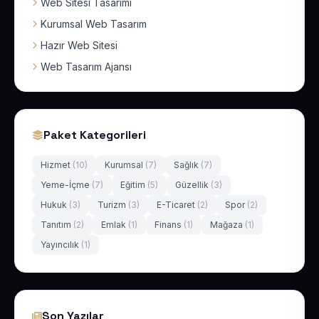
Web Sitesi Tasarımı
Kurumsal Web Tasarım
Hazır Web Sitesi
Web Tasarım Ajansı
Paket Kategorileri
Hizmet
(10)
Kurumsal
(7)
Sağlık
(7)
Yeme-İçme
(7)
Eğitim
(5)
Güzellik
(3)
Hukuk
(3)
Turizm
(3)
E-Ticaret
(2)
Spor
(2)
Tanıtım
(2)
Emlak
(1)
Finans
(1)
Mağaza
(1)
Yayıncılık
(1)
Son Yazılar