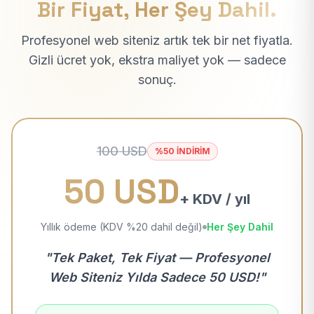
Bir Fiyat, Her Şey Dahil.
Profesyonel web siteniz artık tek bir net fiyatla.
Gizli ücret yok, ekstra maliyet yok — sadece
sonuç.
100 USD
%50 İNDİRİM
50 USD
+ KDV / yıl
Yıllık ödeme (KDV %20 dahil değil)
Her Şey Dahil
"Tek Paket, Tek Fiyat — Profesyonel
Web Siteniz Yılda Sadece 50 USD!"