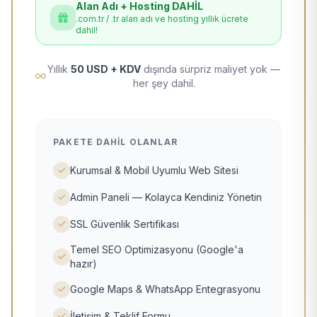
Alan Adı + Hosting DAHİL
.com.tr / .tr alan adı ve hosting yıllık ücrete
dahil!
Yıllık
50 USD + KDV
dışında sürpriz maliyet yok —
her şey dahil.
PAKETE DAHIL OLANLAR
Kurumsal & Mobil Uyumlu Web Sitesi
Admin Paneli — Kolayca Kendiniz Yönetin
SSL Güvenlik Sertifikası
Temel SEO Optimizasyonu (Google'a
hazır)
Google Maps & WhatsApp Entegrasyonu
İletişim & Teklif Formu