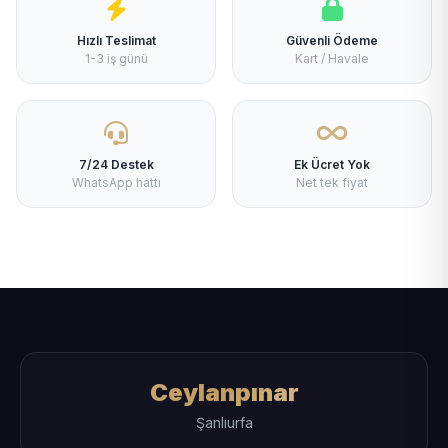
Hızlı Teslimat
Güvenli Ödeme
1-3 iş günü
Kart / Havale
7/24 Destek
Ek Ücret Yok
WhatsApp hattı
Net tek fiyat
Ceylanpınar
Şanlıurfa