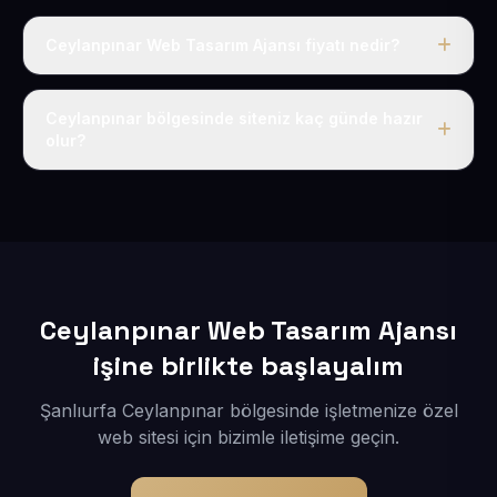
Ceylanpınar Web Tasarım Ajansı fiyatı nedir?
Tek fiyat uygulanır: yıllık 50 USD + KDV. Bu bedele alan
adı, hosting, SSL ve temel SEO da dahildir.
Ceylanpınar bölgesinde siteniz kaç günde hazır
olur?
İçerikleriniz elimize geçtikten sonra siteniz 1-3 iş günü
içerisinde yayına alınır.
Ceylanpınar Web Tasarım Ajansı
işine birlikte başlayalım
Şanlıurfa Ceylanpınar bölgesinde işletmenize özel
web sitesi için bizimle iletişime geçin.