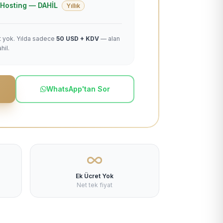
 + Hosting — DAHİL
Yıllık
et yok. Yılda sadece
50 USD + KDV
— alan
hil.
WhatsApp'tan Sor
Ek Ücret Yok
Net tek fiyat