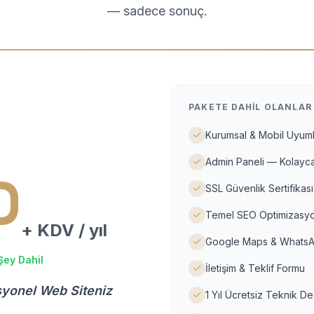
— sadece sonuç.
PAKETE DAHIL OLANLAR
Kurumsal & Mobil Uyuml
Admin Paneli — Kolayca
D
SSL Güvenlik Sertifikası
Temel SEO Optimizasyo
+ KDV / yıl
Google Maps & WhatsA
Şey Dahil
İletişim & Teklif Formu
syonel Web Siteniz
1 Yıl Ücretsiz Teknik D