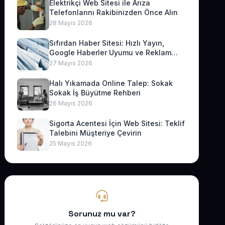
Elektrikçi Web Sitesi ile Arıza
Telefonlarını Rakibinizden Önce Alın
28 Mayıs 2026
Sıfırdan Haber Sitesi: Hızlı Yayın,
Google Haberler Uyumu ve Reklam
Geliri
27 Mayıs 2026
Halı Yıkamada Online Talep: Sokak
Sokak İş Büyütme Rehberi
26 Mayıs 2026
Sigorta Acentesi İçin Web Sitesi: Teklif
Talebini Müşteriye Çevirin
25 Mayıs 2026
Sorunuz mu var?