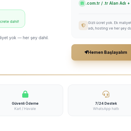
.com.tr / .tr Alan Adı
ücrete dahil!
Gizli ücret yok. Ek maliy
adı, hosting ve her şey da
liyet yok — her şey dahil.
Hemen Başlayalım
Güvenli Ödeme
7/24 Destek
Kart / Havale
WhatsApp hattı