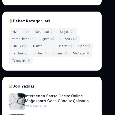
Paket Kategorileri
Hizmet
(10)
Kurumsal
(7)
Sağlık
(7)
Yeme-İçme
(7)
Eğitim
(5)
Güzellik
(3)
Hukuk
(3)
Turizm
(3)
E-Ticaret
(2)
Spor
(2)
Tanıtım
(2)
Emlak
(1)
Finans
(1)
Mağaza
(1)
Yayıncılık
(1)
Son Yazılar
İnternetten Satışa Geçin: Online
Mağazanızı Gece Gündüz Çalıştırın
29 Mayıs 2026