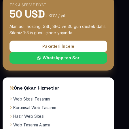
TEK & ŞEFFAF FIYAT
50 USD
+ KDV / yıl
Alan adı, hosting, SSL, SEO ve 30 gün destek dahil.
Siteniz 1-3 iş günü içinde yayında.
Paketleri İncele
WhatsApp'tan Sor
Öne Çıkan Hizmetler
Web Sitesi Tasarımı
Kurumsal Web Tasarım
Hazır Web Sitesi
Web Tasarım Ajansı