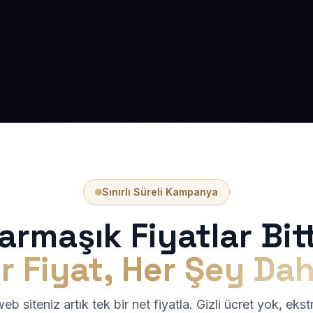
Sınırlı Süreli Kampanya
armaşık Fiyatlar Bitt
r Fiyat, Her Şey Dah
b siteniz artık tek bir net fiyatla. Gizli ücret yok, eks