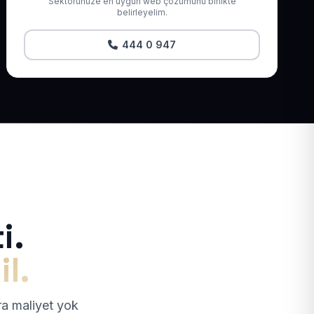
Sektörünüze en uygun web çözümünü birlikte
belirleyelim.
444 0 947
i.
il.
tra maliyet yok