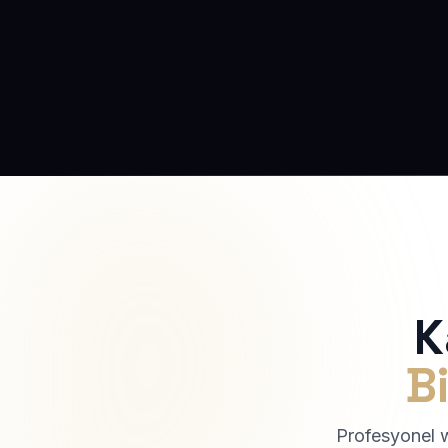
K
Bi
Profesyonel we