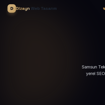
Dizayn
Web Tasarım
Samsun Tekk
yerel SEO