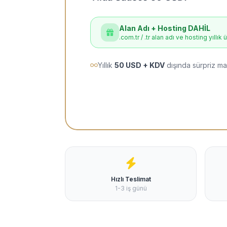
Alan Adı + Hosting DAHİL
.com.tr / .tr alan adı ve hosting yıllık 
Yıllık
50 USD + KDV
dışında sürpriz ma
Hızlı Teslimat
1-3 iş günü