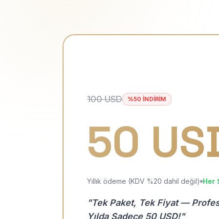
100 USD
%50 İNDİRİM
50 US
Yıllık ödeme (KDV %20 dahil değil)
Her 
"Tek Paket, Tek Fiyat — Profe
Yılda Sadece 50 USD!"