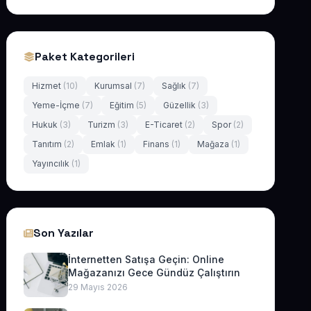
Paket Kategorileri
Hizmet
(10)
Kurumsal
(7)
Sağlık
(7)
Yeme-İçme
(7)
Eğitim
(5)
Güzellik
(3)
Hukuk
(3)
Turizm
(3)
E-Ticaret
(2)
Spor
(2)
Tanıtım
(2)
Emlak
(1)
Finans
(1)
Mağaza
(1)
Yayıncılık
(1)
Son Yazılar
İnternetten Satışa Geçin: Online
Mağazanızı Gece Gündüz Çalıştırın
29 Mayıs 2026