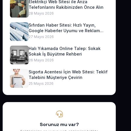
Elektrikçi Web Sitesi ile Arıza
Telefonlarını Rakibinizden Önce Alın
28 Mayıs 2026
Sıfırdan Haber Sitesi: Hızlı Yayın,
Google Haberler Uyumu ve Reklam
Geliri
27 Mayıs 2026
Halı Yıkamada Online Talep: Sokak
Sokak İş Büyütme Rehberi
26 Mayıs 2026
Sigorta Acentesi İçin Web Sitesi: Teklif
Talebini Müşteriye Çevirin
25 Mayıs 2026
Sorunuz mu var?