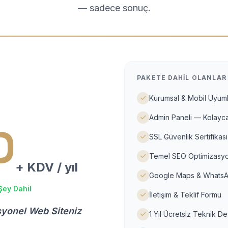
— sadece sonuç.
PAKETE DAHIL OLANLAR
Kurumsal & Mobil Uyuml
Admin Paneli — Kolayca
D
SSL Güvenlik Sertifikası
Temel SEO Optimizasyo
+ KDV / yıl
Google Maps & WhatsA
Şey Dahil
İletişim & Teklif Formu
syonel Web Siteniz
1 Yıl Ücretsiz Teknik D