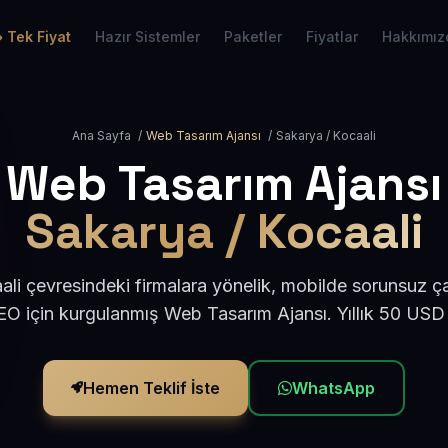
Tek Fiyat
Hazır Sistemler
Paketler
Fiyatlar
Hakkımız
Ana Sayfa
/
Web Tasarım Ajansı
/
Sakarya / Kocaali
Web Tasarım Ajansı
Sakarya / Kocaali
li çevresindeki firmalara yönelik, mobilde sorunsuz ça
O için kurgulanmış Web Tasarım Ajansı. Yıllık 50 USD
Hemen Teklif İste
WhatsApp