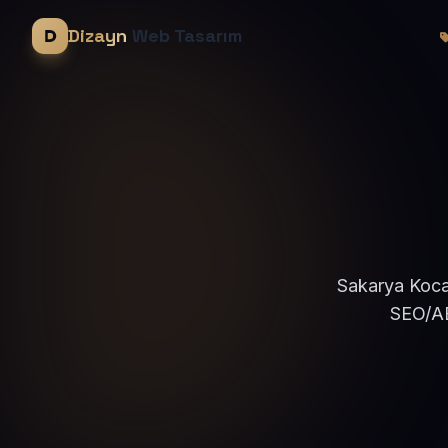
Dizayn
Web Tasarım
Sakarya Kocaa
SEO/AE