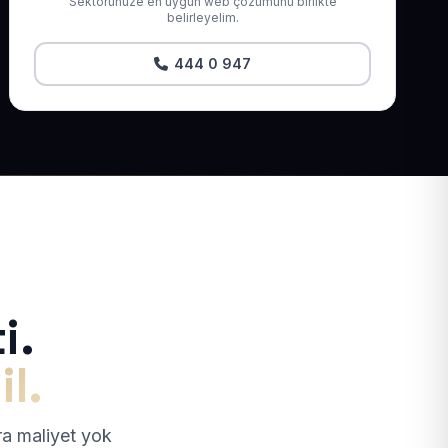
Sektörünüze en uygun web çözümünü birlikte
belirleyelim.
444 0 947
i.
il.
tra maliyet yok