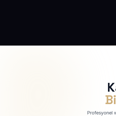
K
Bi
Profesyonel we