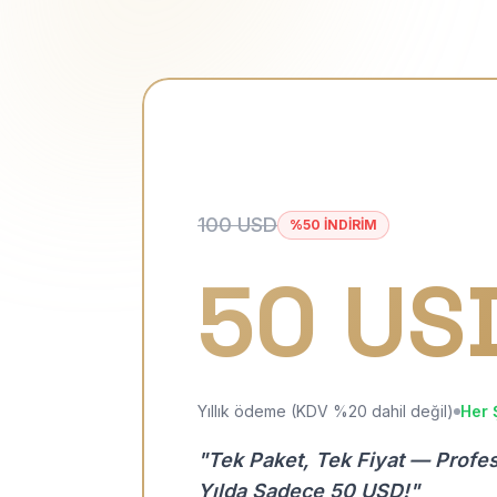
100 USD
%50 İNDİRİM
50 US
Yıllık ödeme (KDV %20 dahil değil)
Her 
"Tek Paket, Tek Fiyat — Profe
Yılda Sadece 50 USD!"