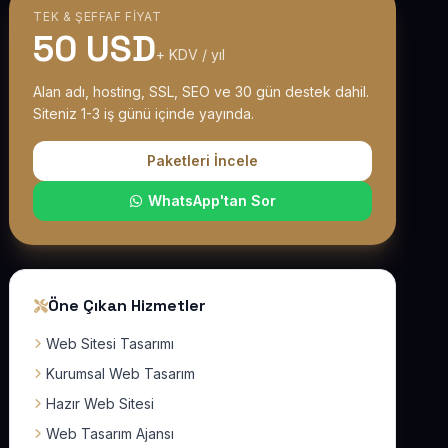
TEK & ŞEFFAF FIYAT
50 USD
+ KDV / yıl
Alan adı, hosting, SSL, SEO ve 30 gün destek dahil.
Siteniz 1-3 iş günü içinde yayında.
Paketleri İncele
WhatsApp'tan Sor
Öne Çıkan Hizmetler
Web Sitesi Tasarımı
Kurumsal Web Tasarım
Hazır Web Sitesi
Web Tasarım Ajansı