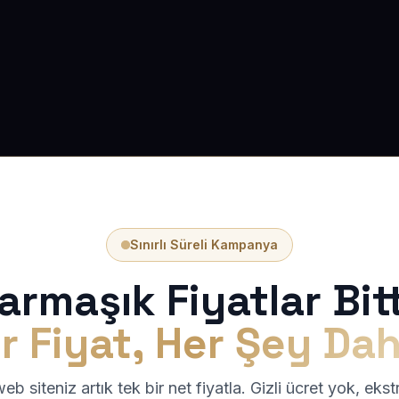
Sınırlı Süreli Kampanya
armaşık Fiyatlar Bitt
r Fiyat, Her Şey Dah
b siteniz artık tek bir net fiyatla. Gizli ücret yok, eks