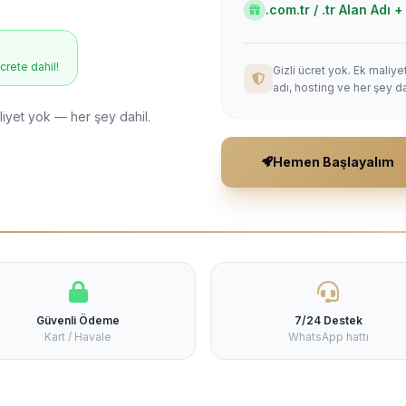
.com.tr / .tr Alan Adı
ücrete dahil!
Gizli ücret yok. Ek maliy
adı, hosting ve her şey da
liyet yok — her şey dahil.
Hemen Başlayalım
Güvenli Ödeme
7/24 Destek
Kart / Havale
WhatsApp hattı