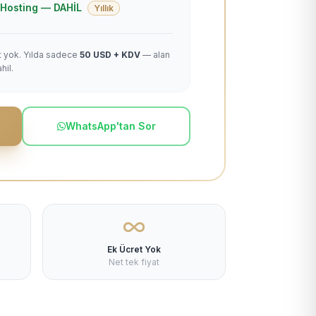
 + Hosting — DAHİL
Yıllık
et yok. Yılda sadece
50 USD + KDV
— alan
hil.
WhatsApp'tan Sor
Ek Ücret Yok
Net tek fiyat