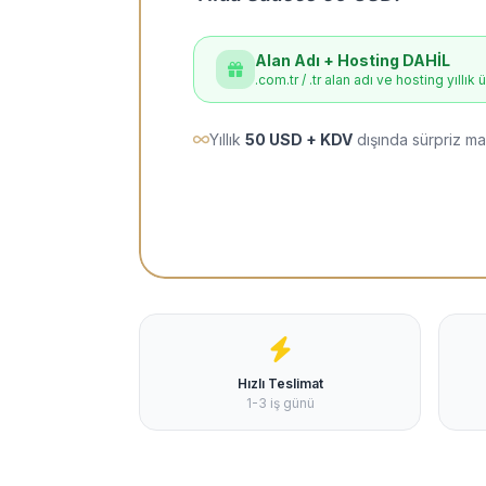
Alan Adı + Hosting DAHİL
.com.tr / .tr alan adı ve hosting yıllık 
Yıllık
50 USD + KDV
dışında sürpriz ma
Hızlı Teslimat
1-3 iş günü