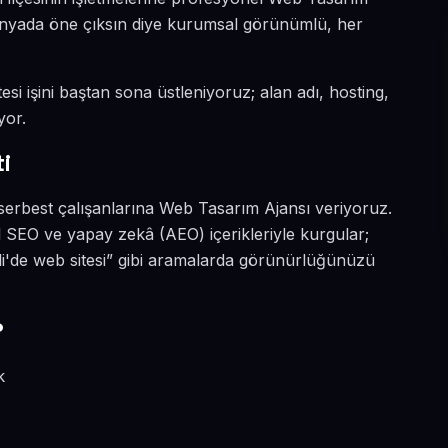
l dünyada öne çıksın diye kurumsal görünümlü, her
esi işini baştan sona üstleniyoruz; alan adı, hosting,
yor.
i
 serbest çalışanlarına Web Tasarım Ajansı veriyoruz.
l SEO ve yapay zekâ (AEO) içerikleriyle kurgular;
i'de web sitesi” gibi aramalarda görünürlüğünüzü
?
k