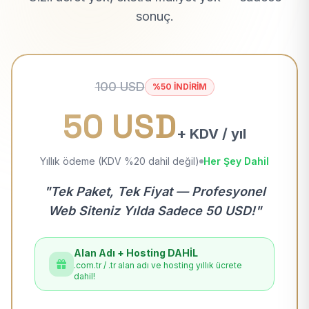
sonuç.
100 USD
%50 İNDİRİM
50 USD
+ KDV / yıl
Yıllık ödeme (KDV %20 dahil değil)
Her Şey Dahil
"Tek Paket, Tek Fiyat — Profesyonel
Web Siteniz Yılda Sadece 50 USD!"
Alan Adı + Hosting DAHİL
.com.tr / .tr alan adı ve hosting yıllık ücrete
dahil!