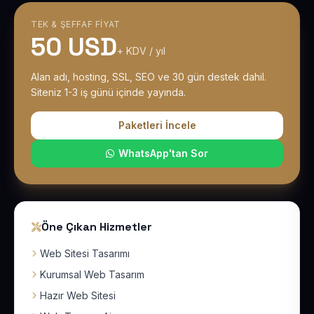
TEK & ŞEFFAF FIYAT
50 USD
+ KDV / yıl
Alan adı, hosting, SSL, SEO ve 30 gün destek dahil.
Siteniz 1-3 iş günü içinde yayında.
Paketleri İncele
WhatsApp'tan Sor
Öne Çıkan Hizmetler
Web Sitesi Tasarımı
Kurumsal Web Tasarım
Hazır Web Sitesi