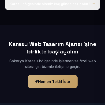
adı, hosting, SSL ve temel SEO da dahildir.
Karasu bölgesinde siteniz kaç günde hazır olur?
İçerikleriniz elimize geçtikten sonra siteniz 1-3 iş günü
içerisinde yayına alınır.
Karasu Web Tasarım Ajansı işine
birlikte başlayalım
Sakarya Karasu bölgesinde işletmenize özel web
sitesi için bizimle iletişime geçin.
Hemen Teklif İste