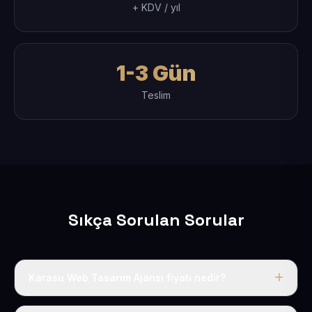
+ KDV / yıl
1-3 Gün
Teslim
Sıkça Sorulan Sorular
Karasu Web Tasarım Ajansı fiyatı nedir?
Tek fiyat uygulanır: yıllık 50 USD + KDV. Bu bedele alan