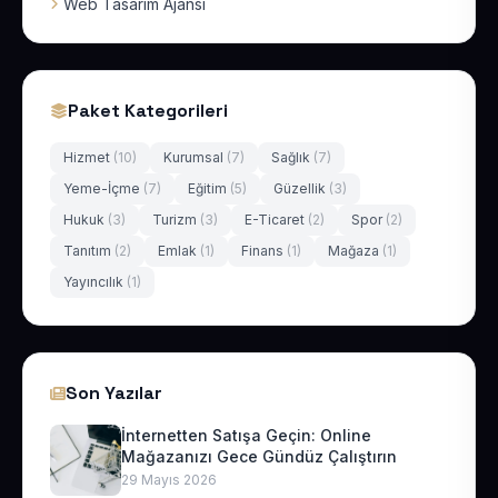
Web Tasarım Ajansı
Paket Kategorileri
Hizmet
(10)
Kurumsal
(7)
Sağlık
(7)
Yeme-İçme
(7)
Eğitim
(5)
Güzellik
(3)
Hukuk
(3)
Turizm
(3)
E-Ticaret
(2)
Spor
(2)
Tanıtım
(2)
Emlak
(1)
Finans
(1)
Mağaza
(1)
Yayıncılık
(1)
Son Yazılar
İnternetten Satışa Geçin: Online
Mağazanızı Gece Gündüz Çalıştırın
29 Mayıs 2026