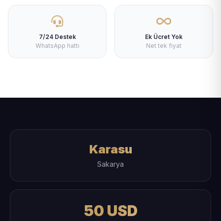
7/24 Destek
Ek Ücret Yok
WhatsApp hattı
Net tek fiyat
Karasu
Sakarya
50 USD