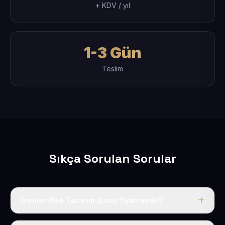
+ KDV / yıl
1-3 Gün
Teslim
Sıkça Sorulan Sorular
Erenler Web Tasarım Ajansı fiyatı nedir?
Tek fiyat uygulanır: yıllık 50 USD + KDV. Bu bedele alan