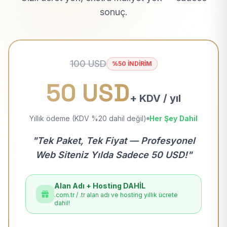
sonuç.
100 USD
%50 İNDİRİM
50 USD
+ KDV / yıl
Yıllık ödeme (KDV %20 dahil değil)
Her Şey Dahil
"Tek Paket, Tek Fiyat — Profesyonel
Web Siteniz Yılda Sadece 50 USD!"
Alan Adı + Hosting DAHİL
.com.tr / .tr alan adı ve hosting yıllık ücrete
dahil!