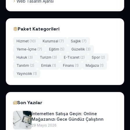
Web Tasarım Ajansı
Paket Kategorileri
Hizmet
(10)
Kurumsal
(7)
Sağlık
(7)
Yeme-İçme
(7)
Eğitim
(5)
Güzellik
(3)
Hukuk
(3)
Turizm
(3)
E-Ticaret
(2)
Spor
(2)
Tanıtım
(2)
Emlak
(1)
Finans
(1)
Mağaza
(1)
Yayıncılık
(1)
Son Yazılar
İnternetten Satışa Geçin: Online
Mağazanızı Gece Gündüz Çalıştırın
29 Mayıs 2026