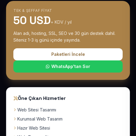
TEK & ŞEFFAF FIYAT
50 USD
+ KDV / yıl
Alan adı, hosting, SSL, SEO ve 30 gün destek dahil.
Siteniz 1-3 iş günü içinde yayında.
Paketleri İncele
WhatsApp'tan Sor
Öne Çıkan Hizmetler
Web Sitesi Tasarımı
Kurumsal Web Tasarım
Hazır Web Sitesi