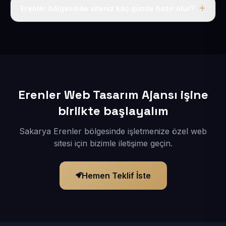
adı, hosting, SSL ve temel SEO da dahildir.
Erenler bölgesinde siteniz kaç günde hazır olur?
İçerikleriniz elimize geçtikten sonra siteniz 1-3 iş günü
içerisinde yayına alınır.
Erenler Web Tasarım Ajansı işine
birlikte başlayalım
Sakarya Erenler bölgesinde işletmenize özel web
sitesi için bizimle iletişime geçin.
Hemen Teklif İste