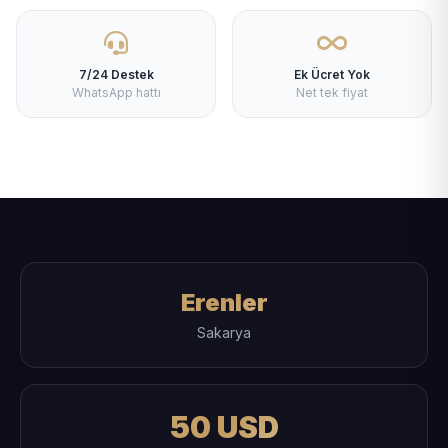
7/24 Destek
Ek Ücret Yok
WhatsApp hattı
Net tek fiyat
Erenler
Sakarya
50 USD