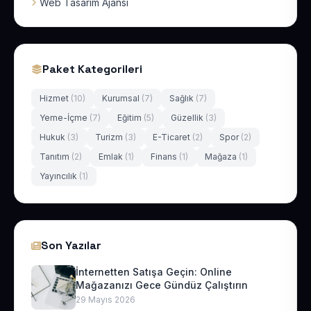
Web Tasarım Ajansı
Paket Kategorileri
Hizmet
(10)
Kurumsal
(7)
Sağlık
(7)
Yeme-İçme
(7)
Eğitim
(5)
Güzellik
(3)
Hukuk
(3)
Turizm
(3)
E-Ticaret
(2)
Spor
(2)
Tanıtım
(2)
Emlak
(1)
Finans
(1)
Mağaza
(1)
Yayıncılık
(1)
Son Yazılar
İnternetten Satışa Geçin: Online
Mağazanızı Gece Gündüz Çalıştırın
29 Mayıs 2026