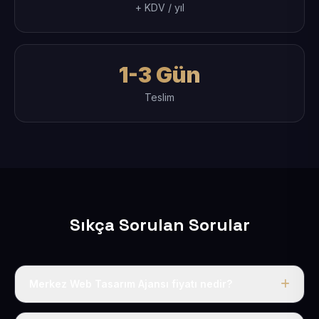
+ KDV / yıl
1-3 Gün
Teslim
Sıkça Sorulan Sorular
Merkez Web Tasarım Ajansı fiyatı nedir?
Tek fiyat uygulanır: yıllık 50 USD + KDV. Bu bedele alan