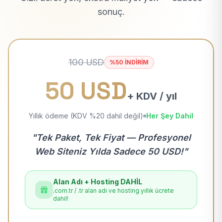
sonuç.
100 USD
%50 İNDİRİM
50 USD
+ KDV / yıl
Yıllık ödeme (KDV %20 dahil değil)
Her Şey Dahil
"Tek Paket, Tek Fiyat — Profesyonel
Web Siteniz Yılda Sadece 50 USD!"
Alan Adı + Hosting DAHİL
.com.tr / .tr alan adı ve hosting yıllık ücrete
dahil!