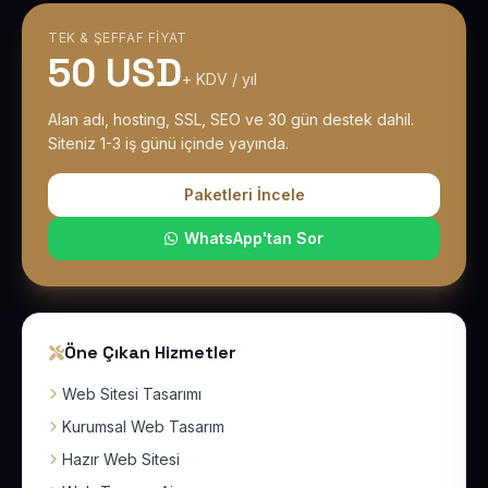
TEK & ŞEFFAF FIYAT
50 USD
+ KDV / yıl
Alan adı, hosting, SSL, SEO ve 30 gün destek dahil.
Siteniz 1-3 iş günü içinde yayında.
Paketleri İncele
WhatsApp'tan Sor
Öne Çıkan Hizmetler
Web Sitesi Tasarımı
Kurumsal Web Tasarım
Hazır Web Sitesi