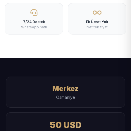
7/24 Destek
Ek Ücret Yok
WhatsApp hattı
Net tek fiyat
Merkez
Osmaniye
50 USD