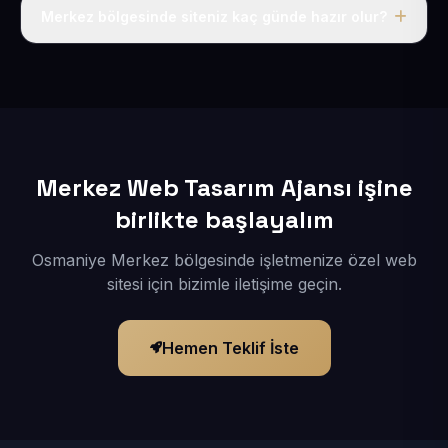
adı, hosting, SSL ve temel SEO da dahildir.
Merkez bölgesinde siteniz kaç günde hazır olur?
İçerikleriniz elimize geçtikten sonra siteniz 1-3 iş günü
içerisinde yayına alınır.
Merkez Web Tasarım Ajansı işine
birlikte başlayalım
Osmaniye Merkez bölgesinde işletmenize özel web
sitesi için bizimle iletişime geçin.
Hemen Teklif İste