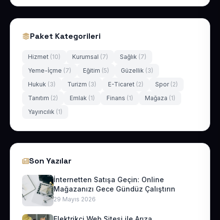
Paket Kategorileri
Hizmet
(10)
Kurumsal
(7)
Sağlık
(7)
Yeme-İçme
(7)
Eğitim
(5)
Güzellik
(3)
Hukuk
(3)
Turizm
(3)
E-Ticaret
(2)
Spor
(2)
Tanıtım
(2)
Emlak
(1)
Finans
(1)
Mağaza
(1)
Yayıncılık
(1)
Son Yazılar
İnternetten Satışa Geçin: Online
Mağazanızı Gece Gündüz Çalıştırın
29 Mayıs 2026
Elektrikçi Web Sitesi ile Arıza