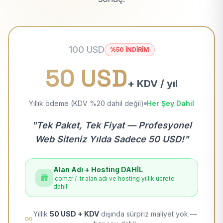
100 USD
%50 İNDİRİM
50 USD
+ KDV / yıl
Yıllık ödeme (KDV %20 dahil değil)
Her Şey Dahil
"Tek Paket, Tek Fiyat — Profesyonel
Web Siteniz Yılda Sadece 50 USD!"
Alan Adı + Hosting DAHİL
.com.tr / .tr alan adı ve hosting yıllık ücrete
dahil!
Yıllık
50 USD + KDV
dışında sürpriz maliyet yok —