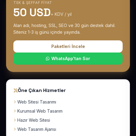
TEK & ŞEFFAF FIYAT
50 USD
+ KDV / yıl
Alan adı, hosting, SSL, SEO ve 30 gün destek dahil.
Siteniz 1-3 iş günü içinde yayında.
Paketleri İncele
WhatsApp'tan Sor
Öne Çıkan Hizmetler
Web Sitesi Tasarımı
Kurumsal Web Tasarım
Hazır Web Sitesi
Web Tasarım Ajansı