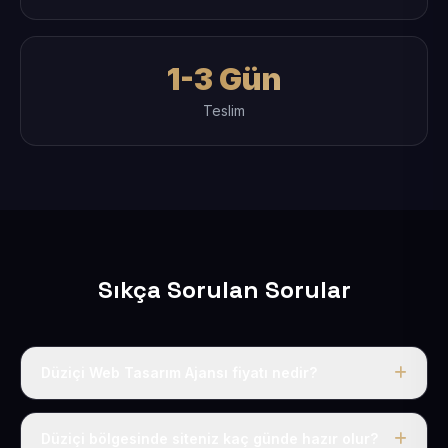
1-3 Gün
Teslim
Sıkça Sorulan Sorular
Düziçi Web Tasarım Ajansı fiyatı nedir?
Tek fiyat uygulanır: yıllık 50 USD + KDV. Bu bedele alan
adı, hosting, SSL ve temel SEO da dahildir.
Düziçi bölgesinde siteniz kaç günde hazır olur?