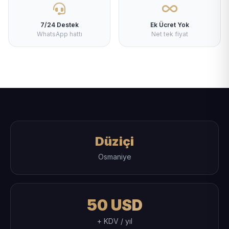
7/24 Destek
Ek Ücret Yok
WhatsApp hattı
Net tek fiyat
Düziçi
Osmaniye
50 USD
+ KDV / yıl